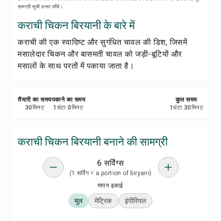
रेसिपी प्रिंट करें
सामग्री सूची ज़रूर जाँचें।
कराची चिकन बिरयानी के बारे में
सेव करें
कराची की एक स्वादिष्ट और सुगंधित चावल की डिश, जिसमें
मसालेदार चिकन और बासमती चावल को जड़ी-बूटियों और
शेयर करें
मसालों के साथ परतों में पकाया जाता है।
रिपोर्ट करें
तैयारी का समय
पकाने का समय
कुल समय
30
मिनट
1
घंटा
0
मिनट
1
घंटा
30
मिनट
कराची चिकन बिरयानी बनाने की सामग्री
6 सर्विंग्स
(1 सर्विंग = a portion of biryani)
मापन इकाई
मूल
मेट्रिक
इंपीरियल