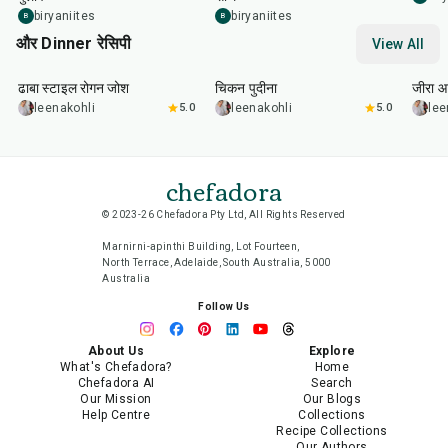
biryaniites
biryaniites
B
B
और Dinner रेसिपी
View All
1
hr
50
min
1
hr
15
min
25
m
ढाबा स्टाइल रोगन जोश
चिकन पुदीना
जीरा आ
leenakohli
5.0
leenakohli
5.0
lee
chefadora
© 2023-26 Chefadora Pty Ltd, All Rights Reserved
Marnirni-apinthi Building, Lot Fourteen,
North Terrace, Adelaide, South Australia, 5000
Australia
Follow Us
About Us
Explore
What's Chefadora?
Home
Chefadora AI
Search
Our Mission
Our Blogs
Help Centre
Collections
Recipe Collections
Our Authors