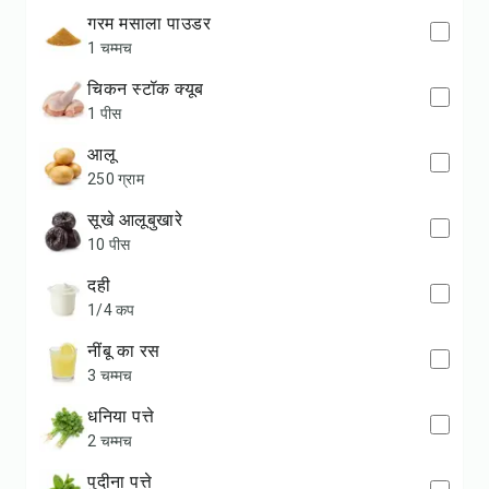
गरम मसाला पाउडर
1 चम्मच
चिकन स्टॉक क्यूब
1 पीस
आलू
250 ग्राम
सूखे आलूबुखारे
10 पीस
दही
1/4 कप
नींबू का रस
3 चम्मच
धनिया पत्ते
2 चम्मच
पुदीना पत्ते