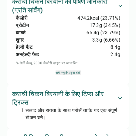
कराची चिकन बिरयानी की पोषण जानकारी
(प्रति सर्विंग)
कैलोरी
474.2
kcal
(23.71%)
प्रोटीन
17.3
g
(34.5%)
कार्ब्स
65.4
g
(23.79%)
शुगर
3.3
g
(6.66%)
हेल्दी फैट
8.4
g
अनहेल्दी फैट
2.4
g
% डेली वैल्यू 2000 कैलोरी डाइट पर आधारित
सभी न्यूट्रिएंट्स देखें
कराची चिकन बिरयानी के लिए टिप्स और
ट्रिक्स
सलाद और रायता के साथ परोसें ताकि यह एक संपूर्ण
भोजन बने।