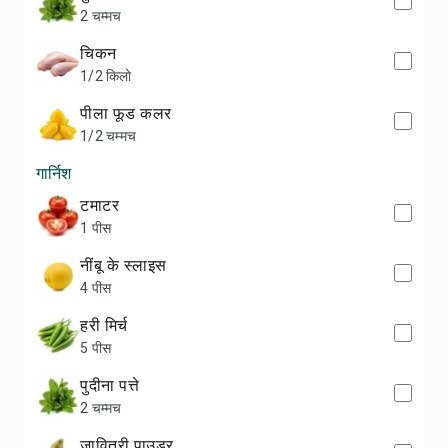
2 चम्मच
चिकन
1/2 किलो
पीला फूड कलर
1/2 चम्मच
गार्निश
टमाटर
1 पीस
नींबू के स्लाइस
4 पीस
हरी मिर्च
5 पीस
पुदीना पत्ते
2 चम्मच
जावित्री पाउडर