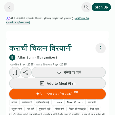
Sign Up
AI ने अंग्रेज़ी से ट्रांसलेट किया है (पूरी तरह एक्यूरेट नहीं हो सकता)।
ओरिजिनल देखें
·
ट्रांसलेशन प्रॉब्लम बताएं
कराची चिकन बिरयानी
B
Atlas Burni (@biryaniites)
Chefadora AI से पकाएं
प्रकाशित
8 जन॰ 2025
·
अपडेट किया गया
7 जुल॰ 2025
रेसिपी पर जाएं
Add to Meal Plan
Add to Meal Plan
Add to Shopping List
नया
स्टेप बाय स्टेप पकाएं
रेसिपी नोट्स
कराची
पाकिस्तानी
दक्षिण एशियाई
Dinner
Main Course
मांसाहारी
ग्लूटेन-फ्री
नट-फ्री
मूंगफली-फ्री
सोया-फ्री
चिकन और पोल्ट्री
तिल-फ्री
टैग और पोषण संबंधी जानकारी अपने आप तैयार होती है और गलत हो सकती है। पकाने से पहले हमेशा पूरी