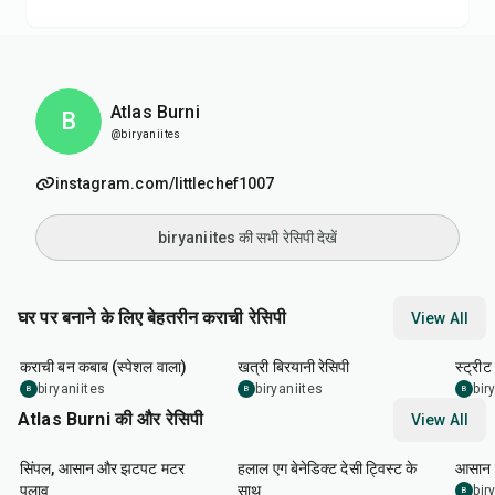
Atlas Burni
B
@biryaniites
instagram.com/littlechef1007
biryaniites की सभी रेसिपी देखें
घर पर बनाने के लिए बेहतरीन कराची रेसिपी
View All
1
hr
1
hr
15
min
1
hr
कराची बन कबाब (स्पेशल वाला)
खत्री बिरयानी रेसिपी
स्ट्री
biryaniites
biryaniites
bir
B
B
B
Atlas Burni की और रेसिपी
View All
30
min
35
min
30
m
सिंपल, आसान और झटपट मटर
हलाल एग बेनेडिक्ट देसी ट्विस्ट के
आसान झ
पुलाव
साथ
bir
B