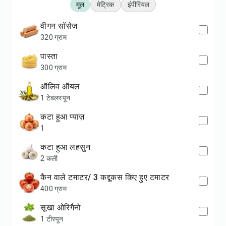
मूल
मेट्रिक
इंपीरियल
वीगन सॉसेज
320 ग्राम
पास्ता
300 ग्राम
ऑलिव ऑयल
1 टेबलस्पून
कटा हुआ प्याज़
1
कटा हुआ लहसुन
2 कली
कैन वाले टमाटर/ 3 कद्दूकस किए हुए टमाटर
400 ग्राम
सूखा ओरिगैनो
1 टीस्पून