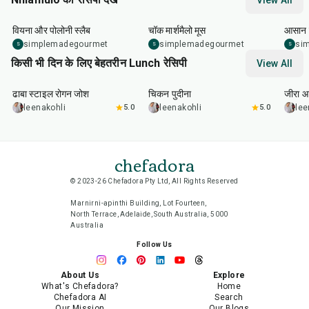
View All
27
min
20
min
1
hr
वियना और पोलोनी स्लैब
चॉक मार्शमैलो मूस
आसान व
simplemadegourmet
simplemadegourmet
si
S
S
S
किसी भी दिन के लिए बेहतरीन Lunch रेसिपी
View All
1
hr
50
min
1
hr
15
min
25
m
ढाबा स्टाइल रोगन जोश
चिकन पुदीना
जीरा आ
leenakohli
5.0
leenakohli
5.0
lee
chefadora
© 2023-26 Chefadora Pty Ltd, All Rights Reserved
Marnirni-apinthi Building, Lot Fourteen,
North Terrace, Adelaide, South Australia, 5000
Australia
Follow Us
About Us
Explore
What's Chefadora?
Home
Chefadora AI
Search
Our Mission
Our Blogs