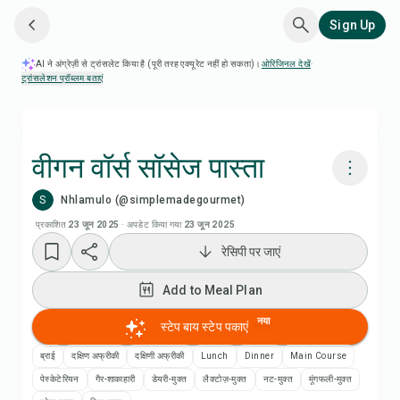
Sign Up
AI ने अंग्रेज़ी से ट्रांसलेट किया है (पूरी तरह एक्यूरेट नहीं हो सकता)।
ओरिजिनल देखें
·
ट्रांसलेशन प्रॉब्लम बताएं
वीगन वॉर्स सॉसेज पास्ता
S
Nhlamulo (@simplemadegourmet)
Chefadora AI से पकाएं
प्रकाशित
23 जून 2025
·
अपडेट किया गया
23 जून 2025
रेसिपी पर जाएं
रेसिपी वीडियो देखें
Add to Meal Plan
Add to Meal Plan
नया
स्टेप बाय स्टेप पकाएं
Add to Shopping List
ब्राई
दक्षिण अफ्रीकी
दक्षिणी अफ्रीकी
Lunch
Dinner
Main Course
पेस्केटेरियन
गैर-शाकाहारी
डेयरी-मुक्त
लैक्टोज़-मुक्त
नट-मुक्त
मूंगफली-मुक्त