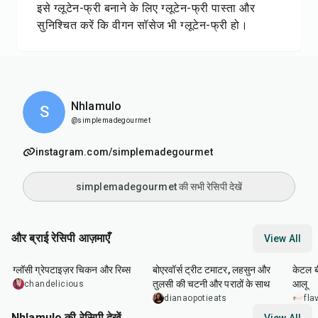
इसे ग्लूटेन-फ्री बनाने के लिए ग्लूटेन-फ्री पास्ता और
सुनिश्चित करें कि वीगन सॉसेज भी ग्लूटेन-फ्री हो।
Nhlamulo
S
@simplemadegourmet
instagram.com/simplemadegourmet
simplemadegourmet की सभी रेसिपी देखें
और ब्राई रेसिपी आज़माएँ
View All
30
min
50
min
1
hr
ग्लॉसी ग्रेपटाइज़र चिकन और रिब्स
बोएरवॉर्स ट्रीट टमाटर, लहसुन और
केटल ब
तुलसी की चटनी और पराठों के साथ
आलू
chandelicious
dianaopotieats
fla
Nhlamulo की रेसिपी देखें