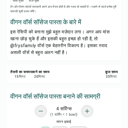
रेसिपी नोट्स
सोया-मुक्त
तिल-मुक्त
टैग और पोषण संबंधी जानकारी अपने आप तैयार होती है और गलत हो सकती है। पकाने से पहले हमेशा पूरी
सामग्री सूची ज़रूर जाँचें।
रेसिपी प्रिंट करें
वीगन वॉर्स सॉसेज पास्ता के बारे में
इस रेसिपी को बनाना मुझे बहुत मज़ेदार लगा। अगर आप मांस
सेव करें
खाना छोड़ चुके हैं और इसकी बहुत इच्छा हो रही है, तो
@frysfamily वॉर्स एक बेहतरीन विकल्प है। इसका स्वाद
शेयर करें
असली वॉर्स से बहुत अलग नहीं है।
रिपोर्ट करें
तैयारी का समय
पकाने का समय
कुल समय
15
मिनट
20
मिनट
35
मिनट
वीगन वॉर्स सॉसेज पास्ता बनाने की सामग्री
4 सर्विंग्स
(1 सर्विंग = 1 bowl)
मापन इकाई