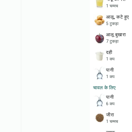
1 चम्मच
आलू, कटे हुए
5 टुकड़ा
आलू बुखारा
7 टुकड़ा
दही
1 कप
पानी
1 कप
चावल के लिए
पानी
6 कप
जीरा
1 चम्मच