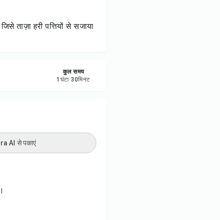
रें
से ताज़ा हरी पत्तियों से सजाया
करें
ट करें
कुल समय
1
घंटा
30
मिनट
 AI से पकाएं
ं।