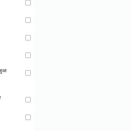
 हुआ
र