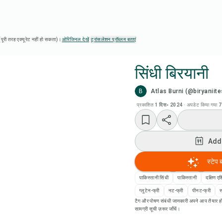
ै (पूरी तरह एक्यूरेट नहीं हो सकता)।
ओरिजिनल देखें
·
ट्रांसलेशन प्रॉब्लम बताएं
सिंधी बिरयानी
B
Atlas Burni (@biryaniite
Chef
प्रकाशित
1 दिस॰ 2024
·
अपडेट किया गया
7
Add
Add
Add
स्टेप 
रेसि
पाकिस्तानी सिंधी
पाकिस्तानी
दक्षिण ए
ग्लूटेन-फ्री
नट-फ्री
पीनट-फ्री
स
टैग और पोषण संबंधी जानकारी अपने आप तैयार हो
रेसिप
सामग्री सूची ज़रूर जाँचें।