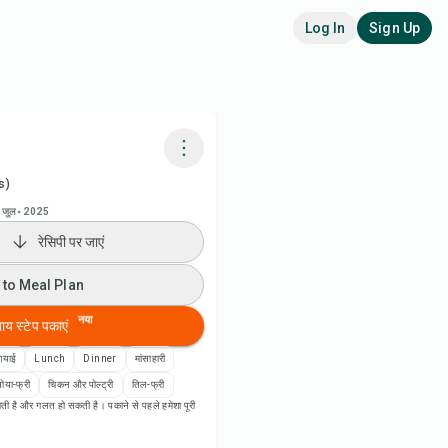
Log In
Sign Up
s)
adora AI से पकाएं
 जुल॰ 2025
रेसिपी पर जाएं
 to Meal Plan
 to Meal Plan
 to Shopping List
नया
बाय स्टेप पकाएं
पी नोट्स
शियाई
Lunch
Dinner
मांसाहारी
ोया-फ्री
चिकन और पोल्ट्री
तिल-फ्री
ती है और गलत हो सकती है। पकाने से पहले हमेशा पूरी
ी प्रिंट करें