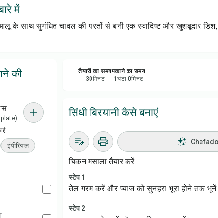
रे में
सेव क
 के साथ सुगंधित चावल की परतों से बनी एक स्वादिष्ट और खुशबूदार डिश, जि
शेयर 
रिपोर्
ाने की
तैयारी का समय
पकाने का समय
30
मिनट
1
घंटा
0
मिनट
ग्स
सिंधी बिरयानी कैसे बनाएं
1 plate)
काई
Chefadora
इंपीरियल
चिकन मसाला तैयार करें
स्टेप 1
तेल गरम करें और प्याज को सुनहरा भूरा होने तक भूने
स्टेप 2
आ