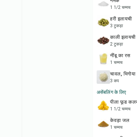
नमक
1 1/2 चम्मच
हरी इलायची
3 टुकड़ा
काली इलायची
2 टुकड़ा
नींबू का रस
1 चम्मच
चावल, भिगोया
3 कप
असेंबलिंग के लिए
पीला फूड कल
1 1/2 चम्मच
केवड़ा जल
1 चम्मच