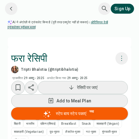
Sign Up
AI ने अंग्रेज़ी से ट्रांसलेट किया है (पूरी तरह एक्यूरेट नहीं हो सकता)।
ओरिजिनल देखें
·
ट्रांसलेशन प्रॉब्लम बताएं
फरा रेसिपी
Tripti Bhalotia (@triptibhalotia)
Chefadora AI से पकाएं
प्रकाशित
29 अक्टू॰ 2025
·
अपडेट किया गया
29 अक्टू॰ 2025
रेसिपी पर जाएं
रेसिपी वीडियो देखें
Add to Meal Plan
Add to Meal Plan
नया
स्टेप बाय स्टेप पकाएं
Add to Shopping List
बिहारी
भारतीय
दक्षिण एशियाई
Breakfast
Snack
शाकाहारी (Vegan)
शाकाहारी (Vegetarian)
दूध-मुक्त
लैक्टोज-मुक्त
नट-मुक्त
मूंगफली-मुक्त