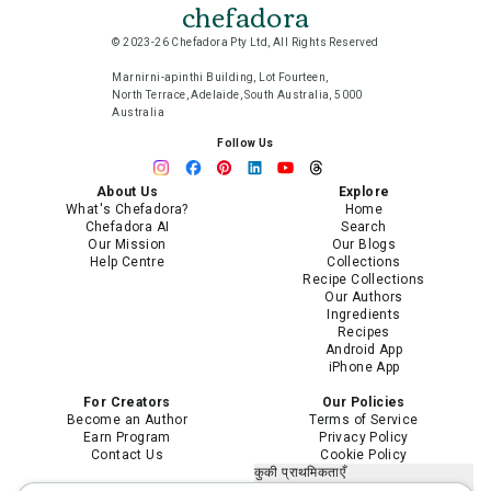
chefadora
© 2023-26 Chefadora Pty Ltd, All Rights Reserved
Marnirni-apinthi Building, Lot Fourteen,
North Terrace, Adelaide, South Australia, 5000
Australia
Follow Us
About Us
Explore
What's Chefadora?
Home
Chefadora AI
Search
Our Mission
Our Blogs
Help Centre
Collections
Recipe Collections
Our Authors
Ingredients
Recipes
Android App
iPhone App
For Creators
Our Policies
Become an Author
Terms of Service
Earn Program
Privacy Policy
Contact Us
Cookie Policy
कुकी प्राथमिकताएँ
मेरी निजी जानकारी न बेचें या साझा न करें