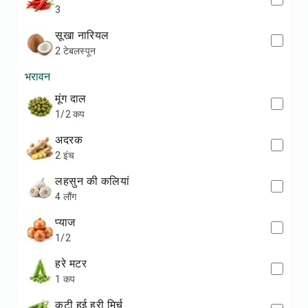
3
सूखा नारियल
2 टेबलस्पून
भरावन
मूंग दाल
1/2 कप
अदरक
2 इंच
लहसुन की कलियां
4 लौंग
प्याज
1/2
हरे मटर
1 कप
कटी हुई हरी मिर्च