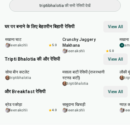
triptibhalotia की सभी रेसिपी देखें
घर पर बनाने के लिए बेहतरीन बिहारी रेसिपी
View All
30
min
25
min
15
m
मखाना चाट
Crunchy Jaggery
मखाना
Makhana
leenakohli
5.0
am
A
leenakohli
5.0
Tripti Bhalotia की और रेसिपी
View All
50
min
1
hr
5
min
50
m
सोया बीन कटलेट
मसाला बाटी रेसिपी (राजस्थानी
लौकी म
स्टफ्ड बाटी)
triptibhalotia
tri
triptibhalotia
और Breakfast रेसिपी
View All
15
min
5
hr
20
min
35
m
ब्रेड पकोड़ा
साबूदाना खिचड़ी
प्याज़ 
leenakohli
4.0
leenakohli
lee