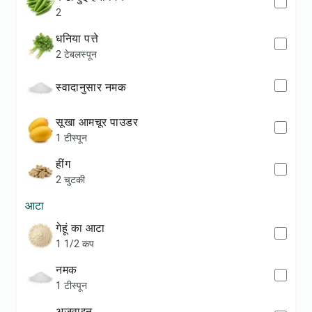
2
धनिया पत्ते
2 टेबलस्पून
स्वादानुसार नमक
सूखा आमचूर पाउडर
1 टीस्पून
हींग
2 चुटकी
आटा
गेहूं का आटा
1 1/2 कप
नमक
1 टीस्पून
अजवाइन