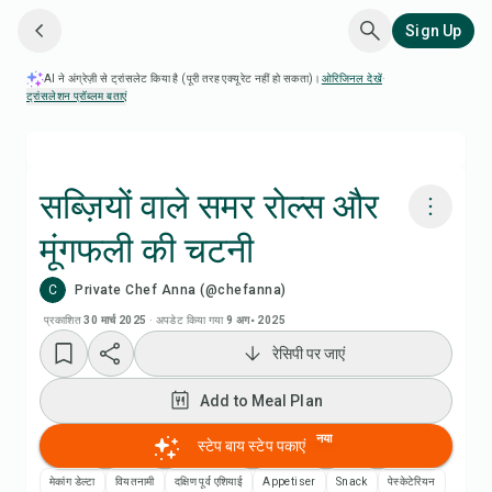
Sign Up
AI ने अंग्रेज़ी से ट्रांसलेट किया है (पूरी तरह एक्यूरेट नहीं हो सकता)।
ओरिजिनल देखें
·
ट्रांसलेशन प्रॉब्लम बताएं
सब्ज़ियों वाले समर रोल्स और
मूंगफली की चटनी
Chefadora AI से पकाएं
C
Private Chef Anna (@chefanna)
Add to Meal Plan
प्रकाशित
30 मार्च 2025
·
अपडेट किया गया
9 अग॰ 2025
रेसिपी पर जाएं
Add to Shopping List
Add to Meal Plan
रेसिपी नोट्स
नया
स्टेप बाय स्टेप पकाएं
मेकांग डेल्टा
वियतनामी
दक्षिण पूर्व एशियाई
Appetiser
Snack
पेस्केटेरियन