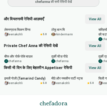
chefanna की सभी रेसिपी देखें
और वियतनामी रेसिपी आज़माएँ
View All
35
min
40
min
40
m
लेमनग्रास चिकन विंग्स
टोफू बान मि
सब्ज़िय
की चट
leenakohli
5.0
rkindermann
ch
C
Private Chef Anna की रेसिपी देखें
View All
1
hr
15
min
29
min
20
m
बीफ और पोर्क पोके बाउल
तुर्की चीज़ पीडे
तुर्की 
chefanna
chefanna
ch
C
C
C
किसी भी दिन के लिए बेहतरीन Appetiser रेसिपी
View All
1
hr
20
min
15
min
40
m
इमली गोली (Tamarind Candy)
मीठे और नमकीन पार्टी नट्स
चिली गा
leenakohli
5.0
leenakohli
5.0
lee
chefadora