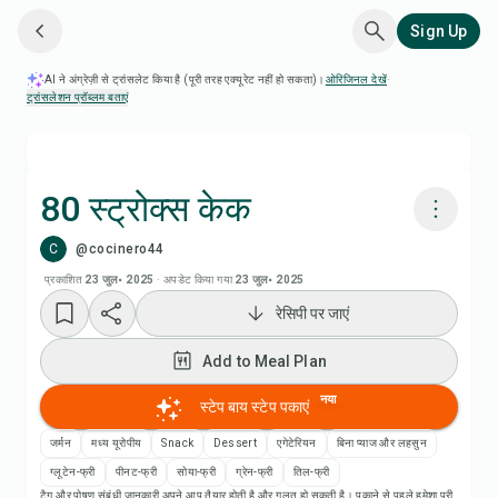
Sign Up
AI ने अंग्रेज़ी से ट्रांसलेट किया है (पूरी तरह एक्यूरेट नहीं हो सकता)।
ओरिजिनल देखें
·
ट्रांसलेशन प्रॉब्लम बताएं
80 स्ट्रोक्स केक
C
@cocinero44
Chefadora AI से पकाएं
प्रकाशित
23 जुल॰ 2025
·
अपडेट किया गया
23 जुल॰ 2025
रेसिपी पर जाएं
Add to Meal Plan
Add to Meal Plan
Add to Shopping List
नया
स्टेप बाय स्टेप पकाएं
रेसिपी नोट्स
जर्मन
मध्य यूरोपीय
Snack
Dessert
एगेटेरियन
बिना प्याज और लहसुन
ग्लूटेन-फ्री
पीनट-फ्री
सोया-फ्री
ग्रेन-फ्री
तिल-फ्री
टैग और पोषण संबंधी जानकारी अपने आप तैयार होती है और गलत हो सकती है। पकाने से पहले हमेशा पूरी