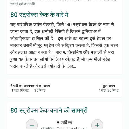
रेसिपी प्रिंट करें
सामग्री सूची ज़रूर जाँचें।
80 स्ट्रोक्स केक के बारे में
सेव करें
यह पारंपरिक जर्मन पेस्ट्री, जिसे '80 स्ट्रोक्स केक' के नाम से
जाना जाता है, एक अनोखी रेसिपी है जिसने दुनियाभर में
शेयर करें
लोकप्रियता हासिल की है। इस आटे का रहस्य इसे टेबल पर
मारकर उसमें मौजूद ग्लूटेन को सक्रिय करना है, जिससे एक नरम
रिपोर्ट करें
और हल्का आटा बनता है। बादाम, किशमिश और मसालों से भरा
हुआ यह केक उन लोगों के लिए परफेक्ट है जो कम मीठी ब्रेड
पसंद करते हैं और इसे त्योहारों के लिए...
तैयारी का समय
पकाने का समय
कुल समय
1
घंटा
0
मिनट
30
मिनट
1
घंटा
30
मिनट
80 स्ट्रोक्स केक बनाने की सामग्री
8 सर्विंग्स
(1 सर्विंग = One slice of cake)