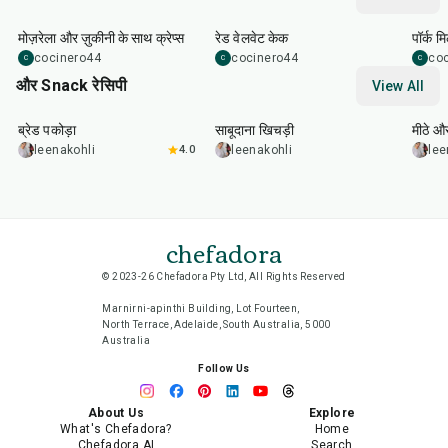
1
hr
45
min
50
m
मोज़रेला और ज़ुकीनी के साथ क्रेप्स
रेड वेलवेट केक
पॉर्क म
cocinero44
cocinero44
co
C
C
C
और Snack रेसिपी
View All
15
min
5
hr
20
min
15
m
ब्रेड पकोड़ा
साबूदाना खिचड़ी
मीठे औ
leenakohli
4.0
leenakohli
lee
chefadora
© 2023-26 Chefadora Pty Ltd, All Rights Reserved
Marnirni-apinthi Building, Lot Fourteen,
North Terrace, Adelaide, South Australia, 5000
Australia
Follow Us
About Us
Explore
What's Chefadora?
Home
Chefadora AI
Search