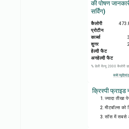
की पोषण जानकारी
सर्विंग)
कैलोरी
473.
प्रोटीन
कार्ब्स
शुगर
हेल्दी फैट
अनहेल्दी फैट
% डेली वैल्यू 2000 कैलोरी
सभी न्यूट्रिएंट
क्रिस्पी फ्राइड
ज्यादा तीखा प
मीटबॉल्स को क्
सॉस में सबसे 