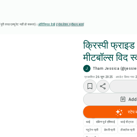
ै (पूरी तरह एक्यूरेट नहीं हो सकता)।
ओरिजिनल देखें
·
ट्रांसलेशन प्रॉब्लम बताएं
क्रिस्पी फ्राइड
मीटबॉल्स विद स
Chef
J
Tham Jessica (@jessiei
रेसिप
प्रकाशित
26 जून 2025
·
अपडेट किया गया
2
Add
Add
Add
स्टेप 
थाई
दक्षिण पूर्व एशियाई
थाई सेंट्रल
रेसि
ग्लूटेन-फ्री
डेयरी-फ्री
लैक्टोज-फ्री