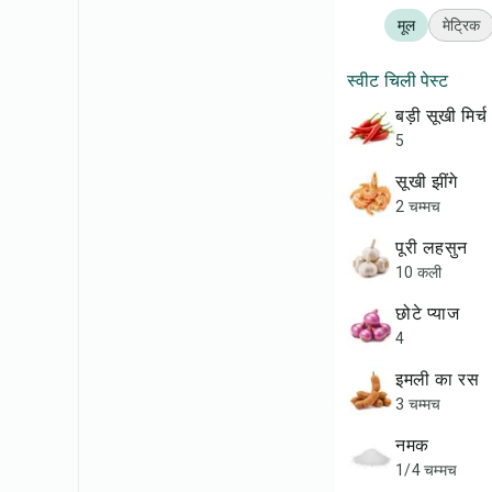
मूल
मेट्रिक
स्वीट चिली पेस्ट
बड़ी सूखी मिर्च
5
सूखी झींगे
2 चम्मच
पूरी लहसुन
10 कली
छोटे प्याज
4
इमली का रस
3 चम्मच
नमक
1/4 चम्मच