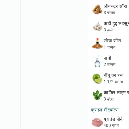
ऑयस्टर सॉस
3 चम्मच
कटी हुई लहसु
3 कली
सोया सॉस
1 चम्मच
पानी
2 चम्मच
नींबू का रस
1 1/2 चम्मच
काफिर लाइम पत
3 डंठल
फ्राइड मीटबॉल्स
ग्राउंड पोर्क
400 ग्राम