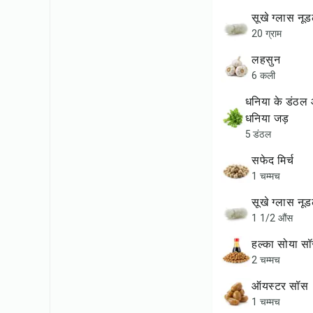
सूखे ग्लास नू
20 ग्राम
लहसुन
6 कली
धनिया के डंठल और एक बड़ा
धनिया जड़
5 डंठल
सफेद मिर्च
1 चम्मच
सूखे ग्लास नू
1 1/2 औंस
हल्का सोया स
2 चम्मच
ऑयस्टर सॉस
1 चम्मच