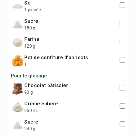
sel
1 pincée
sucre
180 g
farine
120 g
pot de confiture d'abricots
1
Pour le glaçage
chocolat pâtissier
90 g
crème entière
250 mL
sucre
240 g