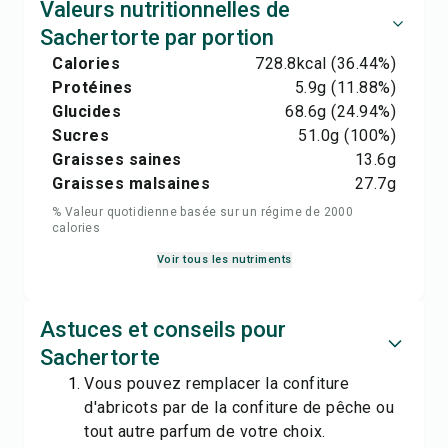
Valeurs nutritionnelles de
Sachertorte par portion
Calories
728.8
kcal
(36.44%)
Protéines
5.9
g
(11.88%)
Glucides
68.6
g
(24.94%)
Sucres
51.0
g
(100%)
Graisses saines
13.6
g
Graisses malsaines
27.7
g
% Valeur quotidienne basée sur un régime de 2000
calories
Voir tous les nutriments
Astuces et conseils pour
Sachertorte
Vous pouvez remplacer la confiture
d'abricots par de la confiture de pêche ou
tout autre parfum de votre choix.