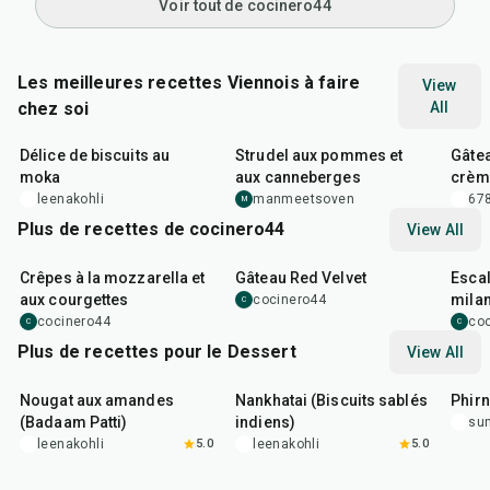
Voir tout de cocinero44
Les meilleures recettes Viennois à faire
View
chez soi
All
1
hr
10
min
1
hr
25
m
Délice de biscuits au
Strudel aux pommes et
Gâtea
moka
aux canneberges
crème
gran
leenakohli
manmeetsoven
678
M
Plus de recettes de cocinero44
View All
1
hr
45
min
50
m
Crêpes à la mozzarella et
Gâteau Red Velvet
Escal
aux courgettes
milan
cocinero44
C
cocinero44
co
C
C
Plus de recettes pour le Dessert
View All
20
min
35
min
35
m
Nougat aux amandes
Nankhatai (Biscuits sablés
Phirn
(Badaam Patti)
indiens)
su
leenakohli
5.0
leenakohli
5.0