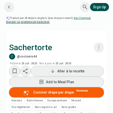
Sign Up
Traduit par IA depuis anglais (pas toujours exact).
Voir l'original
·
Signaler un problème de traduction
Sachertorte
C
@cocinero44
Cuisiner avec Chefadora AI
Publié le
25 juil. 2025
·
Mis à jour le
25 juil. 2025
Aller à la recette
Add to Meal Plan
Add to Meal Plan
Add to Shopping List
Nouveau
Cuisiner étape par étape
Notes de recette
Viennois
Autrichienne
Europe centrale
Dessert
Ovo-végétarien
Sans oignon ni ail
Sans gluten