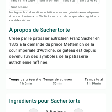
Imprimer la recette
Sans fruits à coque
Sans arachides
Sans soja
Sans céréales
Sans sésame
Les tags et les informations nutritionnelles sont générés automatiquement
Enregistrer
et peuvent être inexacts. Vérifie toujours la liste complète des ingrédients
avant de cuisiner.
Partager
À propos de Sachertorte
Créée par le pâtissier autrichien Franz Sacher en
Signaler
1832 à la demande du prince Metternich de la
cour impériale d'Autriche, ce gâteau est depuis
devenu l'un des symboles de la pâtisserie
autrichienne raffinée.
Temps de préparation
Temps de cuisson
Temps total
1
h
0
min
30
min
1
h
30
min
Ingrédients pour Sachertorte
8 Portions