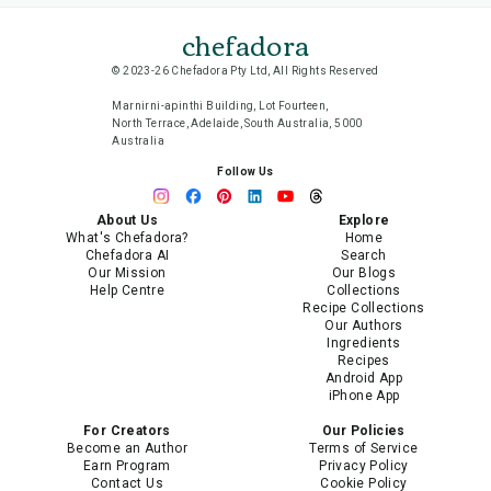
chefadora
© 2023-26 Chefadora Pty Ltd, All Rights Reserved
Marnirni-apinthi Building, Lot Fourteen,
North Terrace, Adelaide, South Australia, 5000
Australia
Follow Us
About Us
Explore
What's Chefadora?
Home
Chefadora AI
Search
Our Mission
Our Blogs
Help Centre
Collections
Recipe Collections
Our Authors
Ingredients
Recipes
Android App
iPhone App
For Creators
Our Policies
Become an Author
Terms of Service
Earn Program
Privacy Policy
Contact Us
Cookie Policy