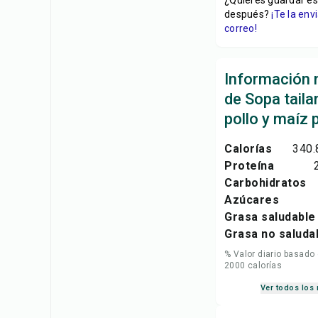
¿Quieres guardar es
después?
¡Te la en
correo!
Información n
de Sopa tail
pollo y maíz 
Calorías
340.
Proteína
Carbohidratos
Azúcares
Grasa saludable
Grasa no saluda
% Valor diario basado
2000 calorías
Ver todos los 