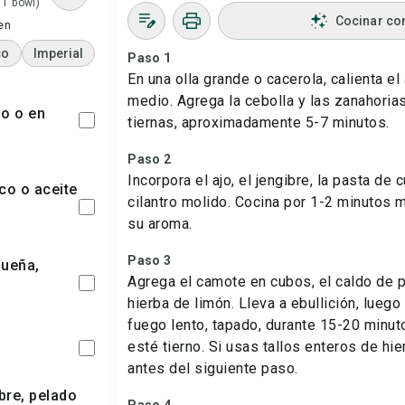
 1 bowl)
Cocinar co
en
co
Imperial
Paso 1
En una olla grande o cacerola, calienta e
medio. Agrega la cebolla y las zanahorias
o o en
tiernas, aproximadamente 5-7 minutos.
Paso 2
Incorpora el ajo, el jengibre, la pasta de c
cilantro molido. Cocina por 1-2 minutos
su aroma.
Paso 3
Agrega el camote en cubos, el caldo de po
hierba de limón. Lleva a ebullición, luego
fuego lento, tapado, durante 15-20 minut
esté tierno. Si usas tallos enteros de hie
antes del siguiente paso.