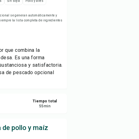
s
Sin soya
Pollo y aves
ardar
ricional se generan automáticamente y
empre la lista completa de ingredientes
partir
ortar
or que combina la
ndesa. Es una forma
sustanciosa y satisfactoria.
alsa de pescado opcional
Tiempo total
55
min
 de pollo y maíz