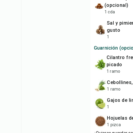
(opcional)
1 cda
Sal y pimienta al
gusto
1
Guarnición (opci
cilantro fresco,
picado
1 ramo
cebollines
1 ramo
gajos de l
1
hojuelas d
1 pizca