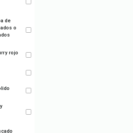
cados o
ados
urry rojo
olido