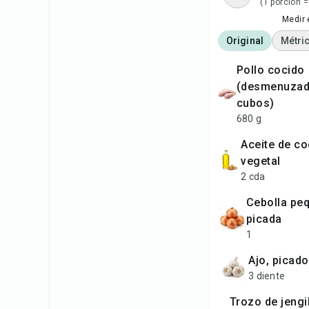
(1 porción =
Medir 
Original
Métri
pollo cocido
(desmenuzad
cubos)
680 g
aceite de coco o aceite
vegetal
2 cda
cebolla pequeña,
picada
1
ajo, picado
3 diente
trozo de jengibre, pelado