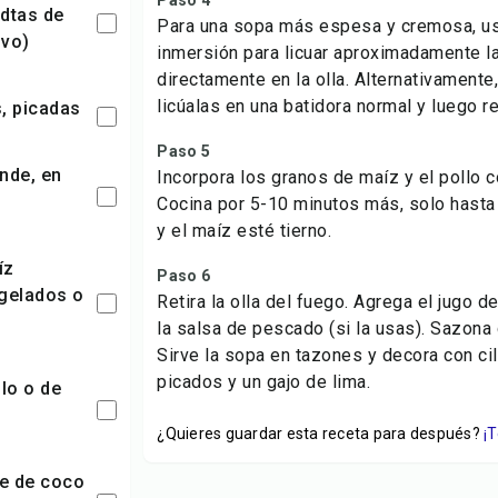
Paso 4
cdtas de
Para una sopa más espesa y cremosa, us
lvo)
inmersión para licuar aproximadamente l
directamente en la olla. Alternativamente
licúalas en una batidora normal y luego re
s, picadas
Paso 5
Incorpora los granos de maíz y el pollo
Cocina por 5-10 minutos más, solo hasta 
y el maíz esté tierno.
Paso 6
gelados o
Retira la olla del fuego. Agrega el jugo de
la salsa de pescado (si la usas). Sazona 
Sirve la sopa en tazones y decora con cil
picados y un gajo de lima.
¿Quieres guardar esta receta para después?
¡