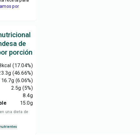
ta receta para
viamos por
utricional
andesa de
por porción
8
kcal
(17.04%)
23.3
g
(46.66%)
16.7
g
(6.06%)
2.5
g
(5%)
8.4
g
ble
15.0
g
 en una dieta de
nutrientes