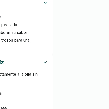
e.
e pescado.
iberar su sabor.
 trozos para una
íz
tamente a la olla sin
do.
esco.