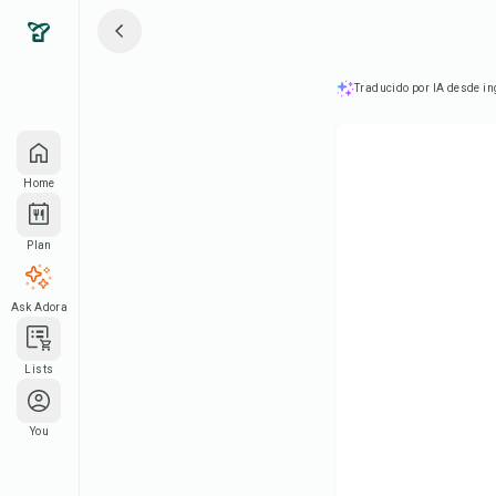
Traducido por IA desde in
Home
Plan
Ask Adora
Lists
You