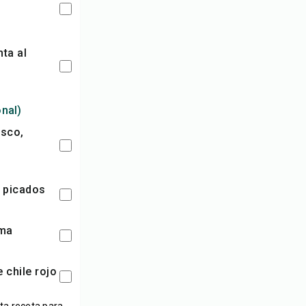
onal)
, picados
ima
e chile rojo