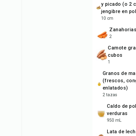
y picado (o 2 
jengibre en po
10 cm
zanahoria
2
camote grande, en
cubos
1
granos de maíz
(frescos, con
enlatados)
2 tazas
caldo de pollo o de
verduras
950 mL
lata de leche de coco