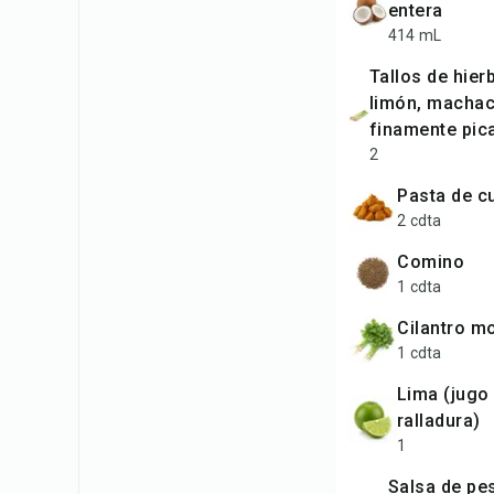
entera
414 mL
tallos de hierba de
limón, macha
finamente pic
2
pasta de c
2 cdta
comino
1 cdta
cilantro m
1 cdta
lima (jugo y
ralladura)
1
salsa de pescado