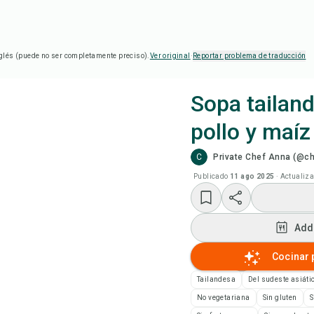
glés (puede no ser completamente preciso).
Ver original
·
Reportar problema de traducción
Sopa tailan
pollo y maíz
Coc
C
Private Chef Anna (@c
Add
Publicado
11 ago 2025
·
Actualiz
Add
Add
Not
Cocinar 
Tailandesa
Del sudeste asiáti
Imp
No vegetariana
Sin gluten
S