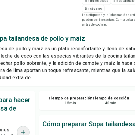
Sin frutos secos
Sin cacahuate
Gu
Sin sésamo
Las etiquetas y la información nut
pueden ser inexactas. Comprueba si
Com
antes de cocinar.
a tailandesa de pollo y maíz
Rep
esa de pollo y maíz es un plato reconfortante y lleno de sab
leche de coco con las especias vibrantes de la cocina taila
echar pollo sobrante, y la adición de camote y maíz la hace 
adura de lima aportan un toque refrescante, mientras que la s
idad extra de...
para hacer
Tiempo de preparación
Tiempo de cocción
15
min
40
min
esa de
Cómo preparar Sopa tailandesa
ones