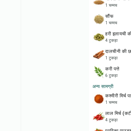
1 चम्मच
सौंफ
1 चम्मच
हरी इलायची 
4 टुकड़ा
दालचीनी की छ
1 टुकड़ा
करी पत्ते
6 टुकड़ा
अन्य सामग्री
कश्मीरी मिर्च
1 चम्मच
लाल मिर्च (कट
4 टुकड़ा
पपरिका पाउड