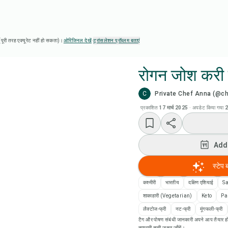
ै (पूरी तरह एक्यूरेट नहीं हो सकता)।
ओरिजिनल देखें
·
ट्रांसलेशन प्रॉब्लम बताएं
रोगन जोश करी प
C
Private Chef Anna (@c
Chef
प्रकाशित
17 मार्च 2025
·
अपडेट किया गया
2
Add
Add
Add
स्टेप 
रेसि
कश्मीरी
भारतीय
दक्षिण एशियाई
S
शाकाहारी (Vegetarian)
Keto
Pa
रेसिप
लैक्टोज-फ्री
नट-फ्री
मूंगफली-फ्री
टैग और पोषण संबंधी जानकारी अपने आप तैयार हो
सामग्री सूची ज़रूर जाँचें।