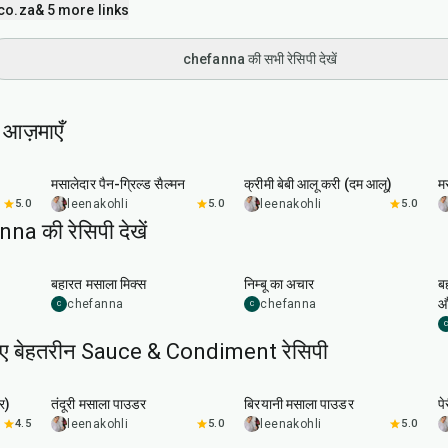
co.za
& 5 more links
chefanna की सभी रेसिपी देखें
 आज़माएँ
2
hr
20
min
50
min
मसालेदार पैन-ग्रिल्ड सैल्मन
क्रीमी बेबी आलू करी (दम आलू)
म
5.0
leenakohli
5.0
leenakohli
5.0
a की रेसिपी देखें
10
min
24
min
बहारत मसाला मिक्स
निम्बू का अचार
बह
औ
chefanna
chefanna
C
C
C
लिए बेहतरीन Sauce & Condiment रेसिपी
20
min
20
min
र)
तंदूरी मसाला पाउडर
बिरयानी मसाला पाउडर
पे
4.5
leenakohli
5.0
leenakohli
5.0