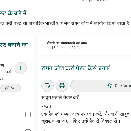
सेव क
ट के बारे में
शेयर 
धित करी पेस्ट जो पारंपरिक भारतीय व्यंजन रोगन जोश में उपयोग किया जाता है
रिपोर्
स्ट बनाने की
तैयारी का समय
पकाने का समय
15
मिनट
30
मिनट
ग्स
रोगन जोश करी पेस्ट कैसे बनाएं
1/4 cup)
काई
Chefadora
इंपीरियल
साबुत मसाले तैयार करें
स्टेप 1
एक पैन को मध्यम आंच पर गरम करें, और सभी साबु
खुशबू न आ जाए। फिर उन्हें पैन से निकाल लें।