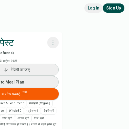
Log In
Sign Up
ेस्ट
hefanna)
adora AI से पकाएं
3 अप्रैल 2025
रेसिपी पर जाएं
 to Meal Plan
 to Meal Plan
 to Shopping List
नया
बाय स्टेप पकाएं
पी नोट्स
auce & Condiment
शाकाहारी (Vegan)
leo
Whole30
ग्लूटेन-फ्री
डेयरी-फ्री
ी प्रिंट करें
सोया-फ्री
अनाज-फ्री
तिल-फ्री
ती है और गलत हो सकती है। पकाने से पहले हमेशा पूरी