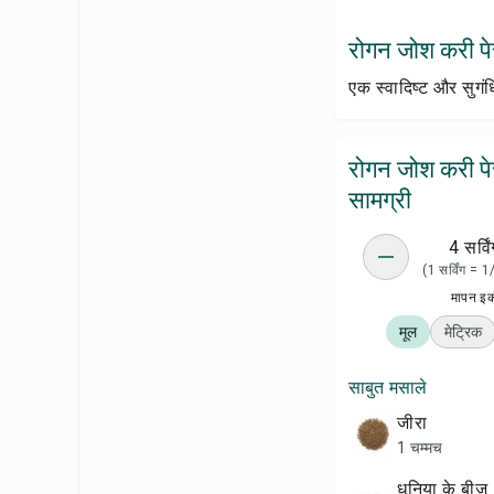
रोगन जोश करी पेस्
एक स्वादिष्ट और सुगं
रोगन जोश करी पे
सामग्री
4 सर्विं
(1 सर्विंग = 
मापन इ
मूल
मेट्रिक
साबुत मसाले
जीरा
1 चम्मच
धनिया के बीज