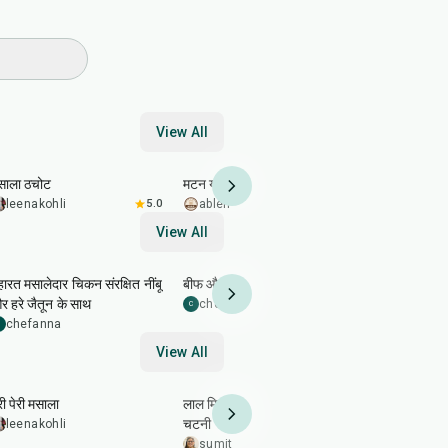
View All
40
min
50
min
50
min
साला ठचोट
मटन यखनी पुलाव
कश्मीरी मिर्च 
leenakohli
5.0
ablendofrecipes
5.0
leenakohl
View All
40
min
1
hr
15
min
29
min
ारत मसालेदार चिकन संरक्षित नींबू
बीफ और पोर्क पोके बाउल
तुर्की चीज़ पीडे
र हरे जैतून के साथ
chefanna
chefann
C
C
chefanna
View All
10
min
20
min
25
min
री पेरी मसाला
लाल मिर्च, लहसुन और नींबू की
ऑल पर्पस ग्रेव
चटनी
leenakohli
vidhisahn
sumitakakkar
5.0