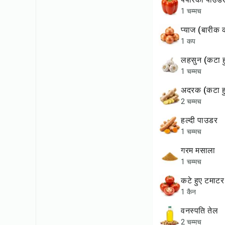
1 चम्मच
प्याज (बारी
1 कप
लहसुन (कटा 
1 चम्मच
अदरक (कटा 
2 चम्मच
हल्दी पाउडर
1 चम्मच
गरम मसाला
1 चम्मच
कटे हुए टमाटर
1 कैन
वनस्पति तेल
2 चम्मच