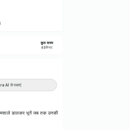
रें
करें
।
ट करें
कुल समय
45
मिनट
 AI से पकाएं
त मसाले डालकर भूनें जब तक उनकी