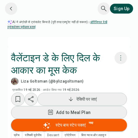
Sign Up
AI ने अंग्रेज़ी से ट्रांसलेट किया है (पूरी तरह एक्यूरेट नहीं हो सकता)।
ओरिजिनल देखें
·
ट्रांसलेशन प्रॉब्लम बताएं
वैलेंटाइन डे के लिए दिल के
आकार का मूस केक
Chefadora AI से पकाएं
Liza Goltsman (@bylizagoltsman)
Add to Meal Plan
प्रकाशित
19 मई 2026
·
अपडेट किया गया
19 मई 2026
रेसिपी पर जाएं
Add to Shopping List
Add to Meal Plan
रेसिपी नोट्स
नया
स्टेप बाय स्टेप पकाएं
फ्रेंच
पश्चिमी यूरोपीय
Dessert
एगेटेरियन
बिना प्याज और लहसुन