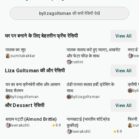
bylizagoltsman की सभी रेसिपी देखें
घर पर बनाने के लिए बेहतरीन फ्रेंच रेसिपी
View All
35
min
30
min
25
m
पालक का सूप
पालक सलाद कटे हुए माल्टा, अखरोट
मस्टर्ड
और फेटा चीज़ के साथ
sumitakakkar
lee
roshni
Liza Goltsman की और रेसिपी
View All
20
min
25
min
45
m
घर का बना क्रैनबेरी सॉस और आसान
ठंडी पास्ता सलाद हर्बी ड्रेसिंग के
क्रीमी
बेक्ड सैल्मन
साथ
byl
bylizagoltsman
bylizagoltsman
और Dessert रेसिपी
View All
20
min
35
min
35
m
बादाम पट्टी (Almond Brittle)
नानखटाई (भारतीय शॉर्टब्रेड
फिरनी
कुकीज़)
leenakohli
5.0
su
leenakohli
5.0