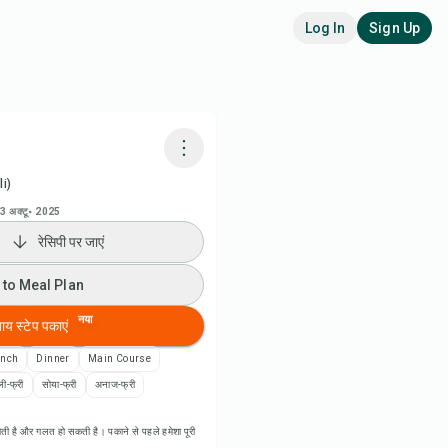
Log In
Sign Up
i)
adora AI से पकाएं
3 अक्टू॰ 2025
रेसिपी पर जाएं
 to Meal Plan
 to Meal Plan
 to Shopping List
नया
बाय स्टेप पकाएं
पी नोट्स
nch
Dinner
Main Course
ली-फ्री
सोया-फ्री
अनाज-फ्री
ी प्रिंट करें
ती है और गलत हो सकती है। पकाने से पहले हमेशा पूरी