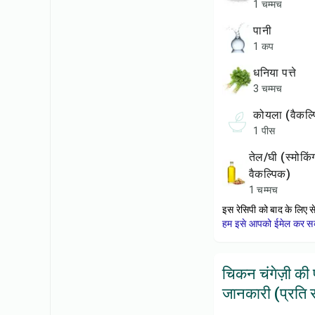
1 चम्मच
पानी
1 कप
धनिया पत्ते
3 चम्मच
कोयला (वैकल
1 पीस
तेल/घी (स्मोकिंग के लिए,
वैकल्पिक)
1 चम्मच
इस रेसिपी को बाद के लिए स
हम इसे आपको ईमेल कर सकत
चिकन चंगेज़ी की
जानकारी (प्रति सर