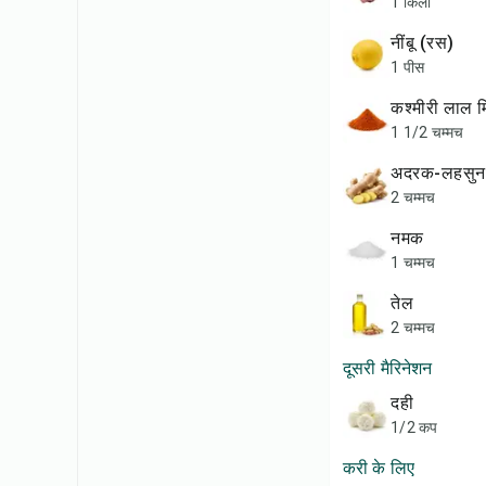
1 किलो
नींबू (रस)
1 पीस
कश्मीरी लाल 
1 1/2 चम्मच
अदरक-लहसुन 
2 चम्मच
नमक
1 चम्मच
तेल
2 चम्मच
दूसरी मैरिनेशन
दही
1/2 कप
करी के लिए