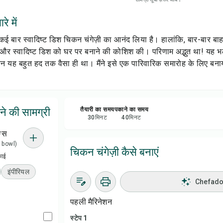
सेव क
े में
शेयर 
मैंने कई बार स्वादिष्ट डिश चिकन चंगेज़ी का आनंद लिया है। हालांकि, बार-बार ब
्ध और स्वादिष्ट डिश को घर पर बनाने की कोशिश की। परिणाम अद्भुत था! यह भ
रिपोर्
किन यह बहुत हद तक वैसा ही था। मैंने इसे एक पारिवारिक समारोह के लिए बनाय
ने की सामग्री
तैयारी का समय
पकाने का समय
30
मिनट
40
मिनट
ग्स
 1 bowl)
चिकन चंगेज़ी कैसे बनाएं
काई
इंपीरियल
Chefadora
पहली मैरिनेशन
स्टेप 1