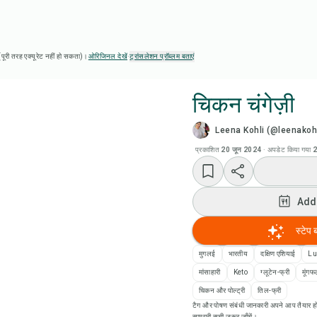
ै (पूरी तरह एक्यूरेट नहीं हो सकता)।
ओरिजिनल देखें
·
ट्रांसलेशन प्रॉब्लम बताएं
चिकन चंगेज़ी
Leena Kohli (@leenakohl
Chef
प्रकाशित
20 जून 2024
·
अपडेट किया गया
2
Add
Add
Add
स्टेप 
रेसि
मुगलई
भारतीय
दक्षिण एशियाई
Lu
मांसाहारी
Keto
ग्लूटेन-फ्री
मूंगफ
रेसिप
चिकन और पोल्ट्री
तिल-फ्री
टैग और पोषण संबंधी जानकारी अपने आप तैयार हो
सामग्री सूची ज़रूर जाँचें।