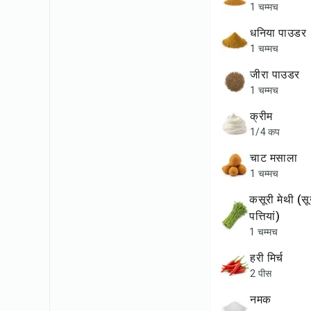
1 चम्मच
धनिया पाउडर
1 चम्मच
जीरा पाउडर
1 चम्मच
क्रीम
1/4 कप
चाट मसाला
1 चम्मच
कसूरी मेथी (सूखी मेथी
पत्तियां)
1 चम्मच
हरी मिर्च
2 पीस
नमक