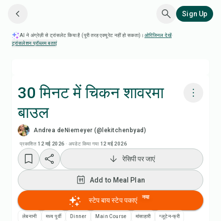
Sign Up
AI ने अंग्रेज़ी से ट्रांसलेट किया है (पूरी तरह एक्यूरेट नहीं हो सकता)।
ओरिजिनल देखें
·
ट्रांसलेशन प्रॉब्लम बताएं
30 मिनट में चिकन शावरमा
बाउल
Chefadora AI से पकाएं
Andrea deNiemeyer (@lekitchenbyad)
रेसिपी वीडियो देखें
प्रकाशित
12 मई 2026
·
अपडेट किया गया
12 मई 2026
रेसिपी पर जाएं
Add to Meal Plan
Add to Meal Plan
Add to Shopping List
नया
स्टेप बाय स्टेप पकाएं
लेबनानी
मध्य पूर्वी
Dinner
Main Course
मांसाहारी
ग्लूटेन-फ्री