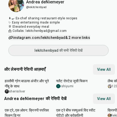
Andrea deNiemeyer
@lekitchenbyad
👩‍🍳 Ex-chef sharing restaurant-style recipes
✨ Easy entertaining made simple
🥂 Elevated everyday meal
📩 Collabs: lekitchenbyad@gmail.com
instagram.com/lekitchenbyad
& 2 more links
lekitchenbyad की सभी रेसिपी देखें
और लेबनानी रेसिपी आज़माएँ
View All
40
min
2
hr
40
min
1
hr
हल्लौमी ग्रेन बाउल्स अंजीर और भूने
फ्लैट रोस्टेड जूसी चिकन
लैम्ब क
नींबू के साथ
ishiyumi
12
I
sherisilver
Andrea deNiemeyer की रेसिपी देखें
View All
1
hr
45
min
45
min
20
m
एक ट्रे, एक ओवन: क्रिस्पी पपरिका
एक ट्रे बीफ स्क्यूअर्स विद स्वीट
क्रिस्प
चिकन डिनर
पोटैटो और ब्रोकलिनी
lek