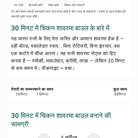
रेसिपी नोट्स
नट-फ्री
मूंगफली-फ्री
सोया-फ्री
चिकन और पोल्ट्री
टैग और पोषण संबंधी जानकारी अपने आप तैयार होती है और गलत हो सकती है। पकाने से पहले हमेशा पूरी
सामग्री सूची ज़रूर जाँचें।
रेसिपी प्रिंट करें
30 मिनट में चिकन शावरमा बाउल के बारे में
सेव करें
यह व्यस्त रातों के लिए मेरा त्वरित और आसान शावरमा हैक है —
वही बोल्ड, मसालेदार स्वाद... बिना रोटिसरी, बिना इंतजार, बस
शेयर करें
एक कटोरे में सीधा आराम। यह सभी शावरमा नोट्स को हिट
करता है — स्मोकी, मसालेदार, क्रीमी, ताज़ा — लेकिन 30 मिनट
रिपोर्ट करें
से कम समय में। वीकनाइट = बचा।
तैयारी का समय
पकाने का समय
कुल समय
15
मिनट
15
मिनट
30
मिनट
30 मिनट में चिकन शावरमा बाउल बनाने की
सामग्री
4 सर्विंग्स