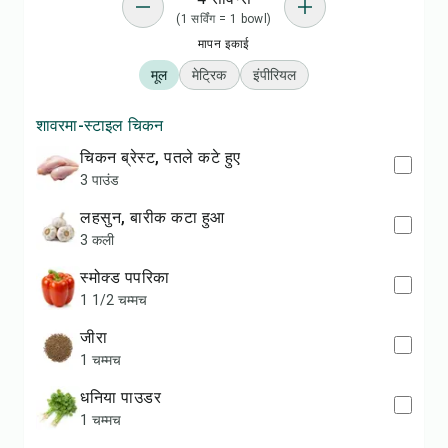
(1 सर्विंग = 1 bowl)
मापन इकाई
मूल
मेट्रिक
इंपीरियल
शावरमा-स्टाइल चिकन
चिकन ब्रेस्ट, पतले कटे हुए
3 पाउंड
लहसुन, बारीक कटा हुआ
3 कली
स्मोक्ड पपरिका
1 1/2 चम्मच
जीरा
1 चम्मच
धनिया पाउडर
1 चम्मच