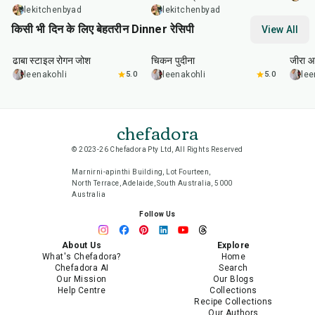
lekitchenbyad
lekitchenbyad
किसी भी दिन के लिए बेहतरीन Dinner रेसिपी
View All
1
hr
50
min
1
hr
15
min
25
m
ढाबा स्टाइल रोगन जोश
चिकन पुदीना
जीरा आ
leenakohli
5.0
leenakohli
5.0
lee
chefadora
© 2023-26 Chefadora Pty Ltd, All Rights Reserved
Marnirni-apinthi Building, Lot Fourteen,
North Terrace, Adelaide, South Australia, 5000
Australia
Follow Us
About Us
Explore
What's Chefadora?
Home
Chefadora AI
Search
Our Mission
Our Blogs
Help Centre
Collections
Recipe Collections
Our Authors