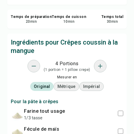
Temps de préparation
Temps de cuisson
Temps total
20
min
10
min
30
min
Ingrédients pour Crêpes coussin à la
mangue
4 Portions
(1 portion = 1 pillow crepe)
Mesurer en
Original
Métrique
Impérial
Pour la pâte à crêpes
farine tout usage
1/3 tasse
fécule de maïs