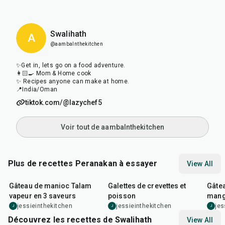
Swalihath
A
@aambalnthekitchen
✨Get in, lets go on a food adventure.
👩🏻‍🍳 Mom & Home cook
✨ Recipes anyone can make at home.
📍India/Oman
tiktok.com/@lazychef5
Voir tout de aambalnthekitchen
Plus de recettes Peranakan à essayer
View All
1
hr
45
min
1
hr
11
h
Gâteau de manioc Talam
Galettes de crevettes et
Gâte
vapeur en 3 saveurs
poisson
mangu
fruit
jessieinthekitchen
jessieinthekitchen
jes
J
J
J
Découvrez les recettes de Swalihath
View All
25
min
50
min
12
m