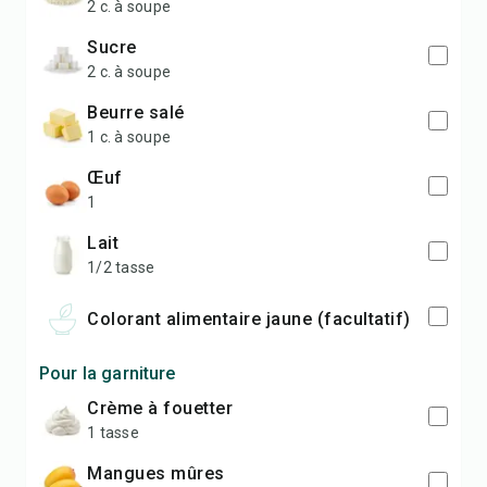
2 c. à soupe
sucre
2 c. à soupe
beurre salé
1 c. à soupe
œuf
1
lait
1/2 tasse
colorant alimentaire jaune (facultatif)
Pour la garniture
crème à fouetter
1 tasse
mangues mûres