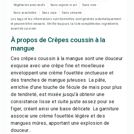
Imprimer la recette
Végétarien avec œufs
Sans oignon ni ail
Sans noix
Sans arachides
Sans soja
Sans sésame
Enregistrer
Les tags et les informations nutritionnelles sont générés automatiquement
et peuvent être inexacts. Vérifie toujours la liste complète des ingrédients
avant de cuisiner.
Partager
À propos de Crêpes coussin à la
mangue
Signaler
Ces crêpes coussin à la mangue sont une douceur
exquise avec une crêpe fine et moelleuse
enveloppant une crème fouettée onctueuse et
des tranches de mangue juteuses. La pâte,
enrichie d'une touche de fécule de maïs pour plus
de tendreté, est mixée jusqu'à obtenir une
consistance lisse et cuite juste assez pour se
figer, créant ainsi une base délicate. La garniture
associe une crème fouettée légère et des
mangues mûres, apportant une explosion de
douceur...