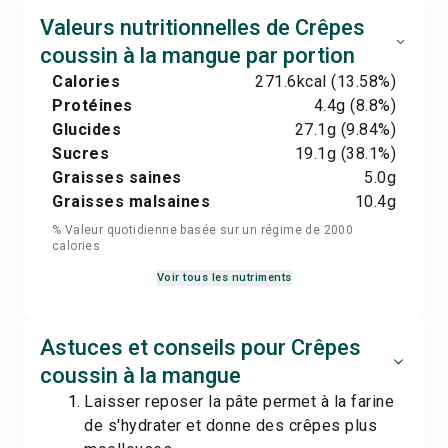
Valeurs nutritionnelles de Crêpes
coussin à la mangue par portion
Calories
271.6
kcal
(13.58%)
Protéines
4.4
g
(8.8%)
Glucides
27.1
g
(9.84%)
Sucres
19.1
g
(38.1%)
Graisses saines
5.0
g
Graisses malsaines
10.4
g
% Valeur quotidienne basée sur un régime de 2000
calories
Voir tous les nutriments
Astuces et conseils pour Crêpes
coussin à la mangue
Laisser reposer la pâte permet à la farine
de s'hydrater et donne des crêpes plus