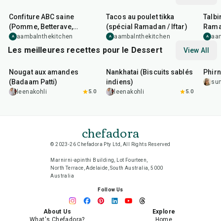
Confiture ABC saine
Tacos au poulet tikka
Talbi
(Pomme, Betterave,
(spécial Ramadan / Iftar)
Rama
Carotte)
aambalnthekitchen
aambalnthekitchen
aa
A
A
A
Les meilleures recettes pour le Dessert
View All
20
min
35
min
35
m
Nougat aux amandes
Nankhatai (Biscuits sablés
Phirn
(Badaam Patti)
indiens)
su
leenakohli
5.0
leenakohli
5.0
chefadora
© 2023-26 Chefadora Pty Ltd, All Rights Reserved
Marnirni-apinthi Building, Lot Fourteen,
North Terrace, Adelaide, South Australia, 5000
Australia
Follow Us
About Us
Explore
What's Chefadora?
Home