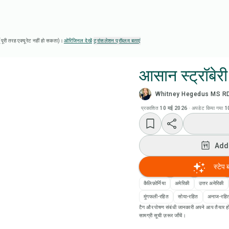
ै (पूरी तरह एक्यूरेट नहीं हो सकता)।
ओरिजिनल देखें
·
ट्रांसलेशन प्रॉब्लम बताएं
आसान स्ट्रॉबे
Whitney Hegedus MS RD 
Chef
प्रकाशित
10 मई 2026
·
अपडेट किया गया
1
रेसिप
Add
Add
स्टेप 
Add
कैलिफ़ोर्निया
अमेरिकी
उत्तर अमेरिकी
मूंगफली-रहित
सोया-रहित
अनाज-रहि
टैग और पोषण संबंधी जानकारी अपने आप तैयार हो
रेसि
सामग्री सूची ज़रूर जाँचें।