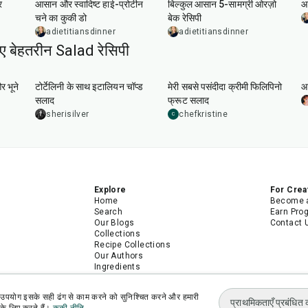
र
आसान और स्वादिष्ट हाई-प्रोटीन
बिल्कुल आसान 5-सामग्री ओरज़ो
आ
चने का कुकी डो
बेक रेसिपी
adietitiansdinner
adietitiansdinner
िए बेहतरीन Salad रेसिपी
25
min
15
min
र भूने
टोर्टेलिनी के साथ इटालियन चॉप्ड
मेरी सबसे पसंदीदा क्रीमी फिलिपिनो
आ
सलाद
फ्रूट सलाद
sherisilver
chefkristine
C
Explore
For Crea
Home
Become a
Search
Earn Pro
Our Blogs
Contact 
Collections
Recipe Collections
Our Authors
Ingredients
Recipes
Android App
उपयोग इसके सही ढंग से काम करने को सुनिश्चित करने और हमारी
iPhone App
प्राथमिकताएँ प्रबंधित क