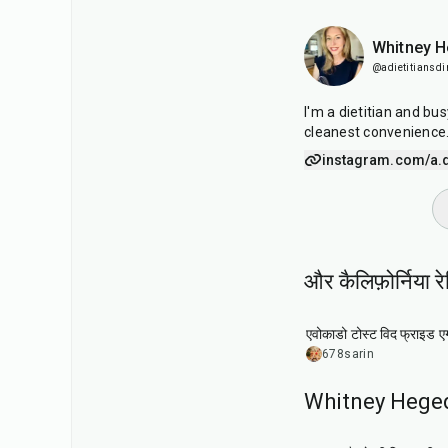
Whitney 
@adietitiansdi
I'm a dietitian and bu
cleanest convenience
instagram.com/a.di
और कैलिफ़ोर्निया र
15
min
एवोकाडो टोस्ट विद फ्राइड ए
678sarin
Whitney Hegedu
30
min