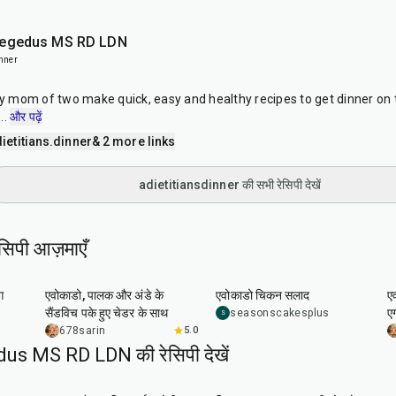
Hegedus MS RD LDN
nner
sy mom of two make quick, easy and healthy recipes to get dinner on t
...
और पढ़ें
etitians.dinner
& 2 more links
adietitiansdinner की सभी रेसिपी देखें
ेसिपी आज़माएँ
25
min
1
hr
5
min
ग
एवोकाडो, पालक और अंडे के
एवोकाडो चिकन सलाद
ए
सैंडविच पके हुए चेडर के साथ
एग
seasonscakesplus
S
678sarin
5.0
s MS RD LDN की रेसिपी देखें
10
min
40
min