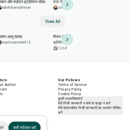
सान और मज़ेदार इटालियन सोडा
पत्ता गोभी और हैम की सब्ज़ी
आसान और सेह
भरी हुई शकरक
adietitiansdinner
adietitiansdinner
adietitia
View All
32
min
35
min
20
min
सान आलू सलाद
मिक्स लेट्यूस सलाद विद सिट्रस
हाई प्रोटीन 
ड्रेसिंग
maritzannele012
poojabatl
1234567ompa
tors
Our Policies
n Author
Terms of Service
gram
Privacy Policy
Us
Cookie Policy
कुकी प्राथमिकताएँ
मेरी निजी जानकारी न बेचें या साझा न करें
मेरी संवेदनशील निजी जानकारी का उपयोग सीमित
करें
रें
सभी स्वीकार करें