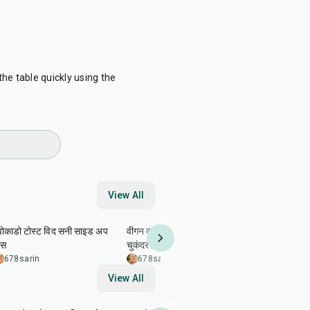
he table quickly using the
View All
15
min
8
hr
20
min
35
min
वोकाडो टोस्ट विद सनी साइड अप
वीगन काजू चीज़ बॉल्स और केल-
मसूर और क्विन
्स
चुकंदर सलाद
स्प्राउट्स और
678sarin
678sarin
5.0
678sarin
View All
5
min
25
min
15
min