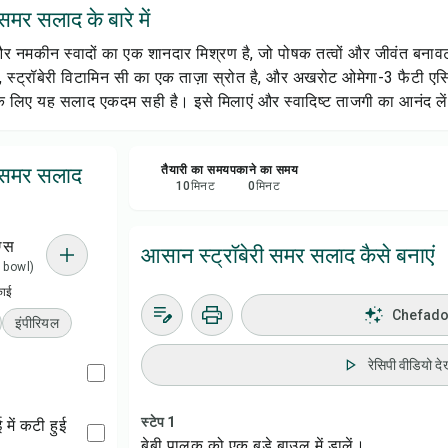
समर सलाद के बारे में
रेसिप
 नमकीन स्वादों का एक शानदार मिश्रण है, जो पोषक तत्वों और जीवंत बना
सेव क
 स्ट्रॉबेरी विटामिन सी का एक ताज़ा स्रोत है, और अखरोट ओमेगा-3 फैटी एसिड 
के लिए यह सलाद एकदम सही है। इसे मिलाएं और स्वादिष्ट ताजगी का आनंद ले
शेयर 
ी समर सलाद
तैयारी का समय
पकाने का समय
रिपोर्
10
मिनट
0
मिनट
ग्स
आसान स्ट्रॉबेरी समर सलाद कैसे बनाएं
 1 bowl)
काई
Chefadora
इंपीरियल
रेसिपी वीडियो देख
स्टेप 1
ंबाई में कटी हुई
बेबी पालक को एक बड़े बाउल में डालें।