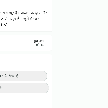
ी प्रिंट करें
वट से भरपूर है। पालक फाइबर और
रें
से भरपूर है। खुले में खाने,
ं। 💚
करें
कुल समय
ट करें
10
मिनट
 AI से पकाएं
ें