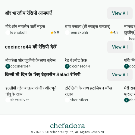
और भारतीय रेसिपी आज़माएँ
View All
15
min
15
min
35
m
मीठे और नमकीन पार्टी नट्स
चाय मसाला (टी स्पाइस पाउडर)
नानखटा
कुकीज़
leenakohli
5.0
leenakohli
4.5
lee
cocinero44 की रेसिपी देखें
View All
1
hr
45
min
50
m
मोज़रेला और ज़ुकीनी के साथ क्रेप्स
रेड वेलवेट केक
पॉर्क म
cocinero44
cocinero44
co
C
C
C
किसी भी दिन के लिए बेहतरीन Salad रेसिपी
View All
40
min
25
min
15
m
हल्लौमी ग्रेन बाउल्स अंजीर और भूने
टोर्टेलिनी के साथ इटालियन चॉप्ड
मेरी सब
नींबू के साथ
सलाद
फ्रूट
sherisilver
sherisilver
che
C
chefadora
© 2023-26 Chefadora Pty Ltd, All Rights Reserved