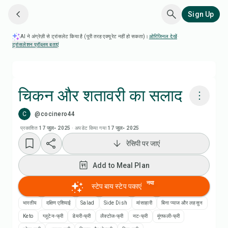
Sign Up
AI ने अंग्रेज़ी से ट्रांसलेट किया है (पूरी तरह एक्यूरेट नहीं हो सकता)।
ओरिजिनल देखें
·
ट्रांसलेशन प्रॉब्लम बताएं
चिकन और शतावरी का सलाद
C
@cocinero44
Chefadora AI से पकाएं
प्रकाशित
17 जुल॰ 2025
·
अपडेट किया गया
17 जुल॰ 2025
रेसिपी पर जाएं
Add to Meal Plan
Add to Meal Plan
Add to Shopping List
नया
स्टेप बाय स्टेप पकाएं
रेसिपी नोट्स
भारतीय
दक्षिण एशियाई
Salad
Side Dish
मांसाहारी
बिना प्याज और लहसुन
Keto
ग्लूटेन-फ्री
डेयरी-फ्री
लैक्टोज-फ्री
नट-फ्री
मूंगफली-फ्री