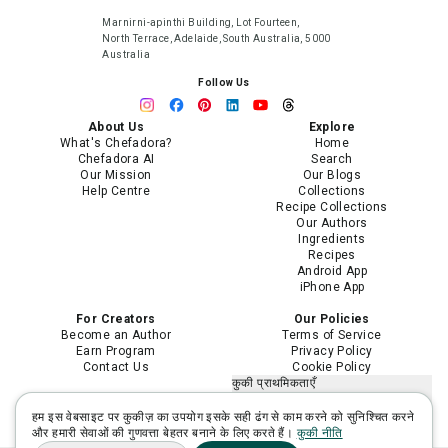
Marnirni-apinthi Building, Lot Fourteen,
North Terrace, Adelaide, South Australia, 5000
Australia
Follow Us
About Us
Explore
What's Chefadora?
Home
Chefadora AI
Search
Our Mission
Our Blogs
Help Centre
Collections
Recipe Collections
Our Authors
Ingredients
Recipes
Android App
iPhone App
For Creators
Our Policies
Become an Author
Terms of Service
Earn Program
Privacy Policy
Contact Us
Cookie Policy
कुकी प्राथमिकताएँ
मेरी निजी जानकारी न बेचें या साझा न करें
मेरी संवेदनशील निजी जानकारी का उपयोग
हम इस वेबसाइट पर कुकीज़ का उपयोग इसके सही ढंग से काम करने को सुनिश्चित करने
सीमित करें
और हमारी सेवाओं की गुणवत्ता बेहतर बनाने के लिए करते हैं।
कुकी नीति