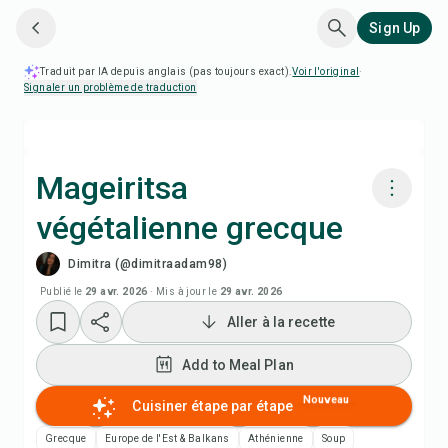
Sign Up
Traduit par IA depuis anglais (pas toujours exact).
Voir l'original
·
Signaler un problème de traduction
Mageiritsa
végétalienne grecque
Cuisiner avec Chefadora AI
Dimitra (@dimitraadam98)
Regarder la vidéo de la recette
Publié le
29 avr. 2026
·
Mis à jour le
29 avr. 2026
Aller à la recette
Add to Meal Plan
Add to Meal Plan
Add to Shopping List
Nouveau
Cuisiner étape par étape
Grecque
Europe de l'Est & Balkans
Athénienne
Soup