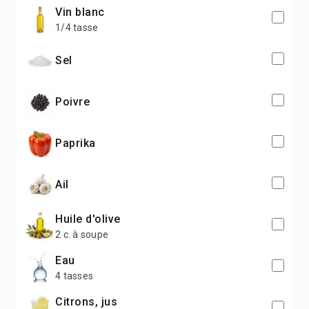
vin blanc
1/4 tasse
sel
poivre
paprika
ail
huile d'olive
2 c. à soupe
eau
4 tasses
citrons, jus