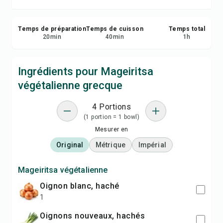
Temps de préparation
Temps de cuisson
Temps total
20
min
40
min
1
h
Ingrédients pour Mageiritsa
végétalienne grecque
4 Portions
(1 portion = 1 bowl)
Mesurer en
Original
Métrique
Impérial
Mageiritsa végétalienne
oignon blanc, haché
1
oignons nouveaux, hachés