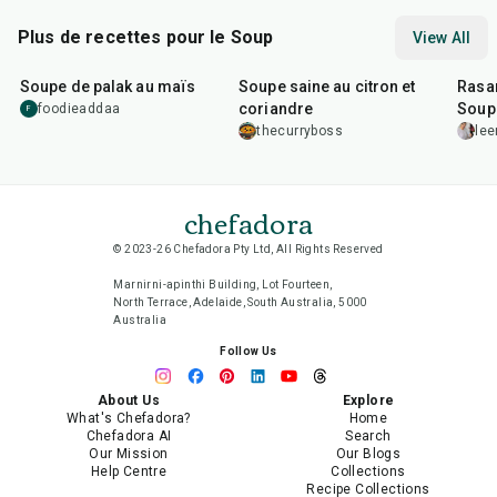
Plus de recettes pour le Soup
View All
30
min
30
min
40
m
Soupe de palak au maïs
Soupe saine au citron et
Rasa
coriandre
Soupe
foodieaddaa
F
d'Ind
thecurryboss
lee
chefadora
© 2023-26 Chefadora Pty Ltd, All Rights Reserved
Marnirni-apinthi Building, Lot Fourteen,
North Terrace, Adelaide, South Australia, 5000
Australia
Follow Us
About Us
Explore
What's Chefadora?
Home
Chefadora AI
Search
Our Mission
Our Blogs
Help Centre
Collections
Recipe Collections