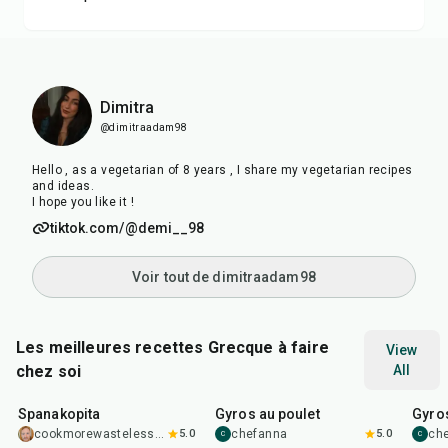
Dimitra
@dimitraadam98
Hello , as a vegetarian of 8 years , I share my vegetarian recipes
and ideas.
I hope you like it !
tiktok.com/@demi__98
Voir tout de dimitraadam98
Les meilleures recettes Grecque à faire
View
chez soi
All
1
hr
30
min
48
min
40
m
Spanakopita
Gyros au poulet
Gyros
cookmorewasteless12
5.0
chefanna
5.0
ch
C
C