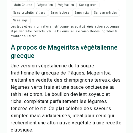
Notes de recette
Main Course
Végétalien
Végétarien
Sans gluten
Sans produits laitiers
Sans lactose
Sans noix
Sans arachides
Imprimer la recette
Sans soja
Les tags et les informations nutritionnelles sont générés automatiquement
et peuvent être inexacts. Vérifie toujours la liste complète des ingrédients
Enregistrer
avant de cuisiner.
À propos de Mageiritsa végétalienne
Partager
grecque
Signaler
Une version végétalienne de la soupe
traditionnelle grecque de Pâques, Mageiritsa,
mettant en vedette des champignons terreux, des
légumes verts frais et une sauce onctueuse au
tahini et citron. Le bouillon devient soyeux et
riche, complétant parfaitement les légumes
tendres et le riz. Ce plat célèbre des saveurs
simples mais audacieuses, idéal pour ceux qui
recherchent une alternative végétale à une recette
classique.