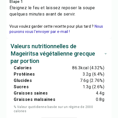
Étape 1
Éteignez le feu et laissez reposer la soupe
quelques minutes avant de servir.
Vous voulez garder cette recette pour plus tard ?
Nous
pouvons vous l'envoyer par e-mail !
Valeurs nutritionnelles de
Mageiritsa végétalienne grecque
par portion
Calories
86.3
kcal
(4.32%)
Protéines
3.2
g
(6.4%)
Glucides
7.6
g
(2.76%)
Sucres
1.3
g
(2.6%)
Graisses saines
4.4
g
Graisses malsaines
0.8
g
% Valeur quotidienne basée sur un régime de 2000
calories