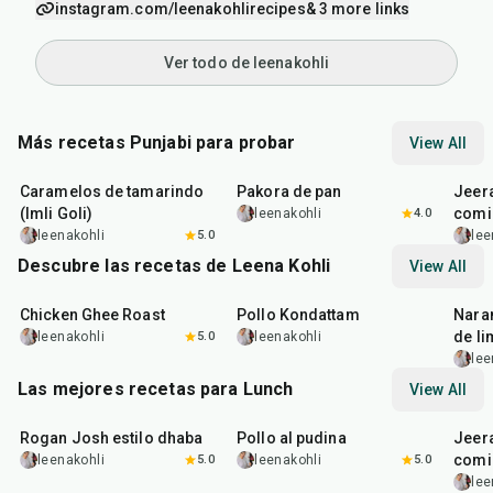
instagram.com/leenakohlirecipes
& 3 more links
Ver todo de leenakohli
Más recetas Punjabi para probar
View All
1
hr
20
min
15
min
25
m
Caramelos de tamarindo
Pakora de pan
Jeer
(Imli Goli)
comi
leenakohli
4.0
leenakohli
5.0
lee
Descubre las recetas de Leena Kohli
View All
1
hr
1
hr
45
min
50
m
Chicken Ghee Roast
Pollo Kondattam
Nara
de li
leenakohli
5.0
leenakohli
lee
Las mejores recetas para Lunch
View All
1
hr
50
min
1
hr
15
min
25
m
Rogan Josh estilo dhaba
Pollo al pudina
Jeer
comi
leenakohli
5.0
leenakohli
5.0
lee