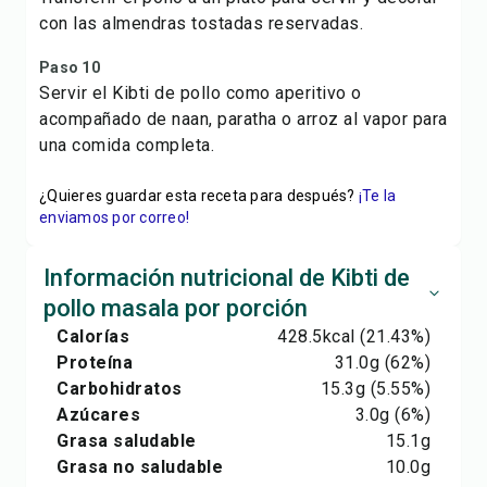
con las almendras tostadas reservadas.
Paso 10
Servir el Kibti de pollo como aperitivo o
acompañado de naan, paratha o arroz al vapor para
una comida completa.
¿Quieres guardar esta receta para después?
¡Te la
enviamos por correo!
Información nutricional de Kibti de
pollo masala por porción
Calorías
428.5
kcal
(21.43%)
Proteína
31.0
g
(62%)
Carbohidratos
15.3
g
(5.55%)
Azúcares
3.0
g
(6%)
Grasa saludable
15.1
g
Grasa no saludable
10.0
g