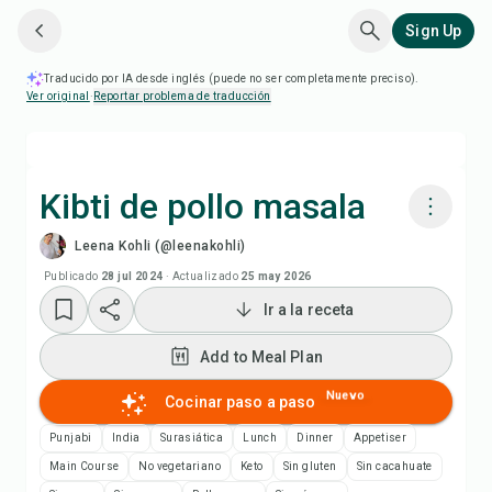
Sign Up
Traducido por IA desde inglés (puede no ser completamente preciso).
Ver original
·
Reportar problema de traducción
Kibti de pollo masala
Leena Kohli (@leenakohli)
Cocinar con Chefadora AI
Publicado
28 jul 2024
·
Actualizado
25 may 2026
Ir a la receta
Add to Meal Plan
Add to Meal Plan
Add to Shopping List
Nuevo
Cocinar paso a paso
Notas de la receta
Punjabi
India
Surasiática
Lunch
Dinner
Appetiser
Main Course
No vegetariano
Keto
Sin gluten
Sin cacahuate