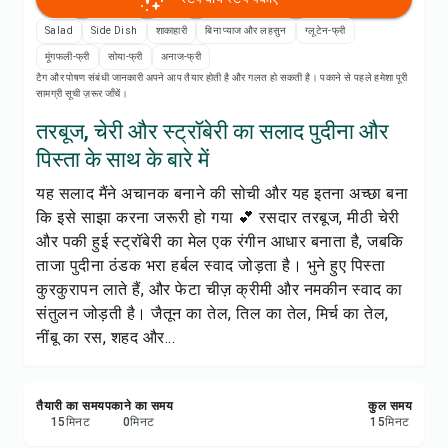
रेसिपी नोट्स
Salad
Side Dish
शाकाहारी
बिना प्याज और लहसुन
ग्लूटेन-फ्री
रेसिपी प्रिंट करें
मूंगफली-फ्री
सोया-फ्री
अनाज-फ्री
टैग और पोषण संबंधी जानकारी अपने आप तैयार होती है और गलत हो सकती है। पकाने से पहले हमेशा पूरी
सामग्री सूची ज़रूर जाँचें।
सेव करें
तरबूज, चेरी और स्ट्रॉबेरी का सलाद पुदीना और
पिस्ता के साथ के बारे में
शेयर करें
यह सलाद मैंने अचानक बनाने की सोची और यह इतना अच्छा बना
कि इसे साझा करना जरूरी हो गया 💕 रसदार तरबूज, मीठी चेरी
रिपोर्ट करें
और पकी हुई स्ट्रॉबेरी का मेल एक रंगीन आधार बनाता है, जबकि
ताजा पुदीना ठंडक भरा हर्बल स्वाद जोड़ता है। भुने हुए पिस्ता
कुरकुरापन लाते हैं, और फेटा चीज़ क्रीमी और नमकीन स्वाद का
संतुलन जोड़ती है। जैतून का तेल, तिल का तेल, मिर्च का तेल,
नींबू का रस, शहद और...
तैयारी का समय
पकाने का समय
कुल समय
15
मिनट
0
मिनट
15
मिनट