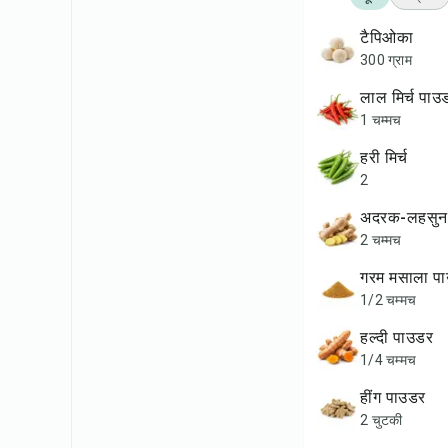
टैपिओका
300 ग्राम
लाल मिर्च पाउ
1 चम्मच
हरी मिर्च
2
अदरक-लहसुन 
2 चम्मच
गरम मसाला प
1/2 चम्मच
हल्दी पाउडर
1/4 चम्मच
हींग पाउडर
2 चुटकी