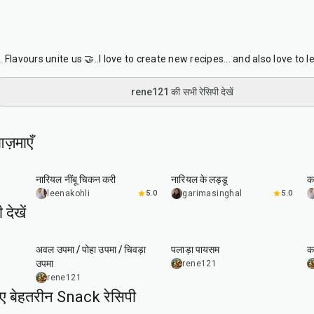
Flavours unite us 🤝..I love to create new recipes... and also love to l
rene121 की सभी रेसिपी देखें
ज़माएँ
50
min
30
min
नारियल नींबू चिकन करी
नारियल के लड्डू
कर
leenakohli
5.0
garimasinghal
5.0
देखें
10
min
1
hr
10
min
अवल उपमा / पोहा उपमा / चिवड़ा
पलाड़ा पायसम
क
उपमा
rene121
rene121
िए बेहतरीन Snack रेसिपी
5
hr
20
min
15
min