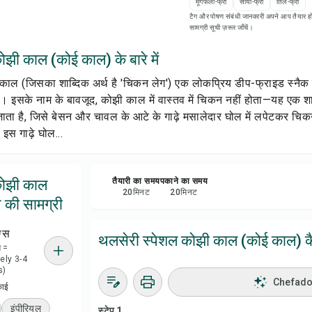
मूंगफली-फ्री
सोया-फ्री
तिल-फ्री
सेव क
टैग और पोषण संबंधी जानकारी अपने आप तैयार हो
सामग्री सूची ज़रूर जाँचें।
शेयर 
झी काल (कोई काल) के बारे में
ाल (जिसका शाब्दिक अर्थ है 'चिकन लेग') एक लोकप्रिय डीप-फ्राइड स्नैक ह
रिपोर्
है। इसके नाम के बावजूद, कोझी काल में वास्तव में चिकन नहीं होता—यह एक श
ाता है, जिसे बेसन और चावल के आटे के गाढ़े मसालेदार घोल में लपेटकर चि
इस गाढ़े घोल...
कोझी काल
तैयारी का समय
पकाने का समय
20
मिनट
20
मिनट
 की सामग्री
ग्स
थलसेरी स्पेशल कोझी काल (कोई काल) कै
ग =
ely 3-4
s)
Chefadora
काई
इंपीरियल
स्टेप 1