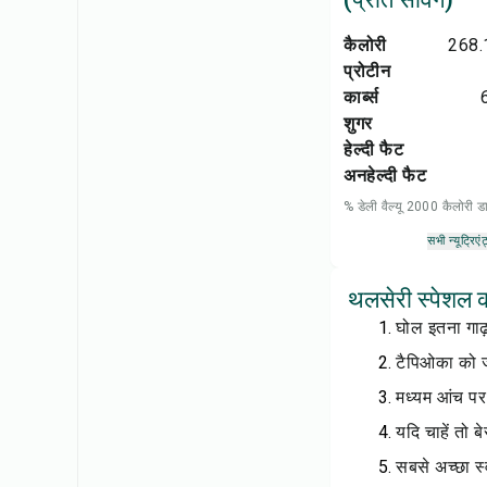
कैलोरी
268.
प्रोटीन
कार्ब्स
शुगर
हेल्दी फैट
अनहेल्दी फैट
% डेली वैल्यू 2000 कैलोरी
सभी न्यूट्रिएंट
थलसेरी स्पेशल 
घोल इतना गाढ
टैपिओका को ज
मध्यम आंच पर
यदि चाहें तो 
सबसे अच्छा स्