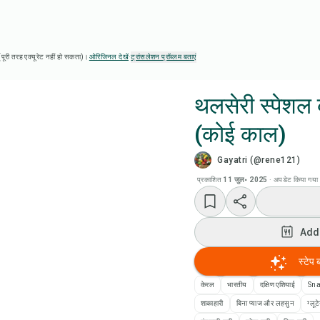
ै (पूरी तरह एक्यूरेट नहीं हो सकता)।
ओरिजिनल देखें
·
ट्रांसलेशन प्रॉब्लम बताएं
थलसेरी स्पेशल
(कोई काल)
Chef
Gayatri (@rene121)
Add
प्रकाशित
11 जुल॰ 2025
·
अपडेट किया गया
Add
Add
रेसि
स्टेप 
केरल
भारतीय
दक्षिण एशियाई
Sn
रेसिप
शाकाहारी
बिना प्याज और लहसुन
ग्लूट