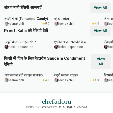
और पंजाबी रेसिपी आज़माएँ
View All
1
hr
20
min
15
min
25
m
इमली गोली (Tamarind Candy)
ब्रेड पकोड़ा
जीरा आ
leenakohli
5.0
leenakohli
4.0
lee
Preeti Kalia की रेसिपी देखें
View All
1
hr
1
hr
5
min
35
m
उडुपी होटल स्टाइल सांभर
एगलेस गाजर अखरोट केक
सेवइयां
hobbi_espassion
hobbi_espassion
hob
किसी भी दिन के लिए बेहतरीन Sauce & Condiment
View
रेसिपी
All
15
min
20
min
20
m
चाय मसाला (टी स्पाइस पाउडर)
तंदूरी मसाला पाउडर
बिरयान
leenakohli
4.5
leenakohli
5.0
lee
chefadora
© 2023-26 Chefadora Pty Ltd, All Rights Reserved