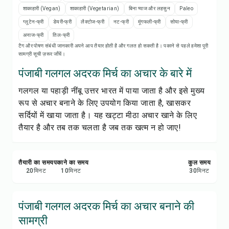
रेसिपी नोट्स
शाकाहारी (Vegan)
शाकाहारी (Vegetarian)
बिना प्याज और लहसुन
Paleo
ग्लूटेन-फ्री
डेयरी-फ्री
लैक्टोज-फ्री
नट-फ्री
मूंगफली-फ्री
सोया-फ्री
रेसिपी प्रिंट करें
अनाज-फ्री
तिल-फ्री
टैग और पोषण संबंधी जानकारी अपने आप तैयार होती है और गलत हो सकती है। पकाने से पहले हमेशा पूरी
सामग्री सूची ज़रूर जाँचें।
सेव करें
पंजाबी गलगल अदरक मिर्च का अचार के बारे में
शेयर करें
गलगल या पहाड़ी नींबू उत्तर भारत में पाया जाता है और इसे मुख्य
रूप से अचार बनाने के लिए उपयोग किया जाता है, खासकर
रिपोर्ट करें
सर्दियों में खाया जाता है। यह खट्टा मीठा अचार खाने के लिए
तैयार है और तब तक चलता है जब तक खत्म न हो जाए!
तैयारी का समय
पकाने का समय
कुल समय
20
मिनट
10
मिनट
30
मिनट
पंजाबी गलगल अदरक मिर्च का अचार बनाने की
सामग्री