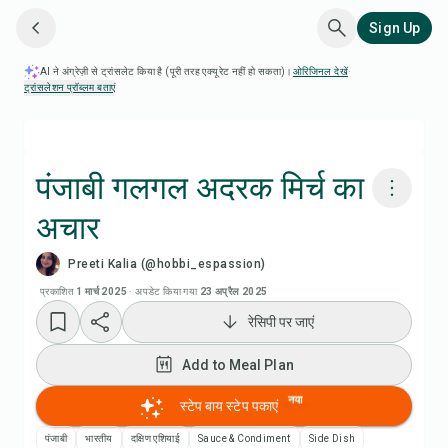
Sign Up
AI ने अंग्रेज़ी से ट्रांसलेट किया है (पूरी तरह एक्यूरेट नहीं हो सकता)।
ओरिजिनल देखें
·
ट्रांसलेशन प्रॉब्लम बताएं
पंजाबी गलगल अदरक मिर्च का
अचार
Chefadora AI से पकाएं
Preeti Kalia (@hobbi_espassion)
रेसिपी वीडियो देखें
प्रकाशित
1 मार्च 2025
·
अपडेट किया गया
23 अप्रैल 2025
रेसिपी पर जाएं
Add to Meal Plan
Add to Meal Plan
Add to Shopping List
नया
स्टेप बाय स्टेप पकाएं
पंजाबी
भारतीय
दक्षिण एशियाई
Sauce & Condiment
Side Dish