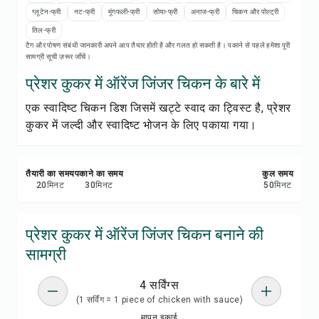
रेसिपी नोट्स
ग्लूटेन-फ्री
नट-फ्री
मूंगफली-फ्री
सोया-फ्री
अनाज-फ्री
चिकन और पोल्ट्री
तिल-फ्री
रेसिपी प्रिंट करें
टैग और पोषण संबंधी जानकारी अपने आप तैयार होती है और गलत हो सकती है। पकाने से पहले हमेशा पूरी
सामग्री सूची ज़रूर जाँचें।
सेव करें
प्रेशर कुकर में ऑरेंज जिंजर चिकन के बारे में
एक स्वादिष्ट चिकन डिश जिसमें खट्टे स्वाद का ट्विस्ट है, प्रेशर
शेयर करें
कुकर में जल्दी और स्वादिष्ट भोजन के लिए पकाया गया।
रिपोर्ट करें
तैयारी का समय
पकाने का समय
कुल समय
20
मिनट
30
मिनट
50
मिनट
प्रेशर कुकर में ऑरेंज जिंजर चिकन बनाने की
सामग्री
4 सर्विंग्स
(1 सर्विंग = 1 piece of chicken with sauce)
मापन इकाई