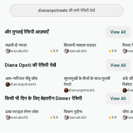
dianaopotieats की सभी रेसिपी देखें
और मुगलई रेसिपी आज़माएँ
View All
40
min
20
min
1
hr
मछली दो प्याज़ा
बिरयानी मसाला पाउडर
पिस्ता
leenakohli
5.0
leenakohli
5.0
lee
Diana Opoti की रेसिपी देखें
View All
15
min
10
min
1
hr
आम-नारियल नींबू सॉस
सूरजमुखी के बीजों के साथ तुलसी
अंडे की
पेस्टो
रिकोटा
dianaopotieats
सॉस के
dianaopotieats
dia
किसी भी दिन के लिए बेहतरीन Dinner रेसिपी
View All
1
hr
50
min
1
hr
15
min
25
m
ढाबा स्टाइल रोगन जोश
चिकन पुदीना
जीरा आ
leenakohli
5.0
leenakohli
5.0
lee