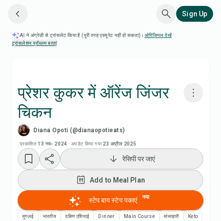
Sign Up
AI ने अंग्रेज़ी से ट्रांसलेट किया है (पूरी तरह एक्यूरेट नहीं हो सकता)।
ओरिजिनल देखें
·
ट्रांसलेशन प्रॉब्लम बताएं
प्रेशर कुकर में ऑरेंज जिंजर
चिकन
Chefadora AI से पकाएं
Diana Opoti (@dianaopotieats)
रेसिपी वीडियो देखें
प्रकाशित
13 नव॰ 2024
·
अपडेट किया गया
23 अप्रैल 2025
रेसिपी पर जाएं
Add to Meal Plan
Add to Meal Plan
Add to Shopping List
नया
स्टेप बाय स्टेप पकाएं
मुगलई
भारतीय
दक्षिण एशियाई
Dinner
Main Course
मांसाहारी
Keto