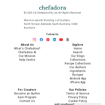
chefadora
© 2023-26 Chefadora Pty Ltd, All Rights Reserved
Marnirni-apinthi Building, Lot Fourteen,
North Terrace, Adelaide, South Australia, 5000
Australia
Follow Us
About Us
Explore
What's Chefadora?
Home
Chefadora AI
Search
Our Mission
Our Blogs
Help Centre
Collections
Recipe Collections
Our Authors
Ingredients
Recipes
Android App
iPhone App
For Creators
Our Policies
Become an Author
Terms of Service
Earn Program
Privacy Policy
Contact Us
Cookie Policy
कुकी प्राथमिकताएँ