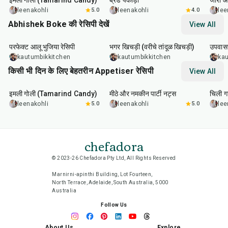
इमली गोली (Tamarind Candy)
ब्रेड पकोड़ा
जीरा आ
leenakohli
5.0
leenakohli
4.0
lee
Abhishek Boke की रेसिपी देखें
View All
35
min
22
min
20
m
परफेक्ट आलू भुजिया रेसिपी
भगर खिचड़ी (वरीचे तांदूळ खिचड़ी)
उपवासच
kautumbikkitchen
kautumbikkitchen
kau
किसी भी दिन के लिए बेहतरीन Appetiser रेसिपी
View All
1
hr
20
min
15
min
40
m
इमली गोली (Tamarind Candy)
मीठे और नमकीन पार्टी नट्स
चिली गा
leenakohli
5.0
leenakohli
5.0
lee
chefadora
© 2023-26 Chefadora Pty Ltd, All Rights Reserved
Marnirni-apinthi Building, Lot Fourteen,
North Terrace, Adelaide, South Australia, 5000
Australia
Follow Us
About Us
Explore