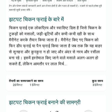
रेसिपी नोट्स
नट्स-मुक्त
मूंगफली-मुक्त
सोया-मुक्त
चिकन और पोल्ट्री
तिल-मुक्त
टैग और पोषण संबंधी जानकारी अपने आप तैयार होती है और गलत हो सकती है। पकाने से पहले हमेशा पूरी
सामग्री सूची ज़रूर जाँचें।
रेसिपी प्रिंट करें
झटपट चिकन फ्राई के बारे में
चिकन फ्राई एक लोकप्रिय और स्वादिष्ट डिश है जिसे चिकन के
सेव करें
टुकड़ों को मसालों, जड़ी-बूटियों और कभी-कभी दही के साथ
मैरीनेट करके तैयार किया जाता है। मैरीनेट किए गए चिकन को
शेयर करें
फिर डीप फ्राई या पैन फ्राई किया जाता है जब तक कि यह बाहर
से सुनहरा और कुरकुरा न हो जाए और अंदर से नरम और रसीला
रिपोर्ट करें
बना रहे। इसमें इस्तेमाल किए जाने वाले मसाले अलग-अलग हो
सकते हैं, लेकिन आमतौर पर लाल मिर्च...
तैयारी का समय
पकाने का समय
कुल समय
20
मिनट
15
मिनट
35
मिनट
झटपट चिकन फ्राई बनाने की सामग्री