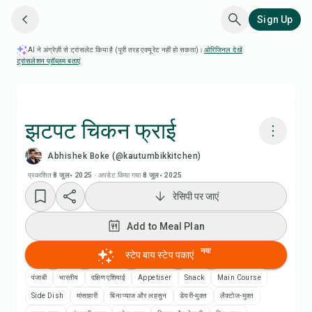
Sign Up
AI ने अंग्रेज़ी से ट्रांसलेट किया है (पूरी तरह एक्यूरेट नहीं हो सकता)।
ओरिजिनल देखें
·
ट्रांसलेशन प्रॉब्लम बताएं
झटपट चिकन फ्राई
Abhishek Boke (@kautumbikkitchen)
Chefadora AI से पकाएं
प्रकाशित
8 जुल॰ 2025
·
अपडेट किया गया
8 जुल॰ 2025
रेसिपी पर जाएं
रेसिपी वीडियो देखें
Add to Meal Plan
Add to Meal Plan
नया
स्टेप बाय स्टेप पकाएं
Add to Shopping List
पंजाबी
भारतीय
दक्षिण एशियाई
Appetiser
Snack
Main Course
Side Dish
मांसाहारी
बिना प्याज और लहसुन
डेयरी-मुक्त
लैक्टोज-मुक्त