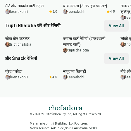
मीठे और नमकीन पार्टी नट्स
चाय मसाला (टी स्पाइस पाउडर)
नानखटा
कुकीज़
leenakohli
5.0
leenakohli
4.5
lee
Tripti Bhalotia की और रेसिपी
View All
50
min
1
hr
5
min
50
m
सोया बीन कटलेट
मसाला बाटी रेसिपी (राजस्थानी
लौकी म
स्टफ्ड बाटी)
triptibhalotia
tri
triptibhalotia
और Snack रेसिपी
View All
15
min
5
hr
20
min
15
m
ब्रेड पकोड़ा
साबूदाना खिचड़ी
मीठे औ
leenakohli
4.0
leenakohli
lee
chefadora
© 2023-26 Chefadora Pty Ltd, All Rights Reserved
Marnirni-apinthi Building, Lot Fourteen,
North Terrace, Adelaide, South Australia, 5000