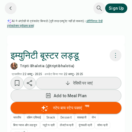
Sign Up
AI ने अंग्रेज़ी से ट्रांसलेट किया है (पूरी तरह एक्यूरेट नहीं हो सकता)।
ओरिजिनल देखें
·
ट्रांसलेशन प्रॉब्लम बताएं
इम्युनिटी बूस्टर लड्डू
Tripti Bhalotia (@triptibhalotia)
Chefadora AI से पकाएं
प्रकाशित
22 अक्टू॰ 2025
·
अपडेट किया गया
22 अक्टू॰ 2025
रेसिपी पर जाएं
रेसिपी वीडियो देखें
Add to Meal Plan
Add to Meal Plan
नया
स्टेप बाय स्टेप पकाएं
Add to Shopping List
भारतीय
दक्षिण एशियाई
Snack
Dessert
शाकाहारी
जैन
बिना प्याज और लहसुन
ग्लूटेन-फ्री
लैक्टोज-फ्री
मूंगफली-फ्री
सोया-फ्री