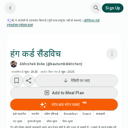
Sign Up
AI ने अंग्रेज़ी से ट्रांसलेट किया है (पूरी तरह एक्यूरेट नहीं हो सकता)।
ओरिजिनल देखें
·
ट्रांसलेशन प्रॉब्लम बताएं
हंग कर्ड सैंडविच
Abhishek Boke (@kautumbikkitchen)
Chefadora AI से पकाएं
प्रकाशित
3 जुल॰ 2025
·
अपडेट किया गया
3 जुल॰ 2025
रेसिपी पर जाएं
रेसिपी वीडियो देखें
Add to Meal Plan
Add to Meal Plan
नया
स्टेप बाय स्टेप पकाएं
Add to Shopping List
इंडो-चाइनीज़
भारतीय
दक्षिण एशियाई
Breakfast
Snack
शाकाहारी
नट-मुक्त
मूंगफली-मुक्त
सोया-मुक्त
तिल-मुक्त
टैग और पोषण संबंधी जानकारी अपने आप तैयार होती है और गलत हो सकती है। पकाने से पहले हमेशा पूरी