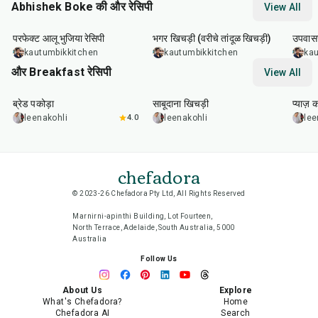
Abhishek Boke की और रेसिपी
View All
35
min
22
min
20
m
परफेक्ट आलू भुजिया रेसिपी
भगर खिचड़ी (वरीचे तांदूळ खिचड़ी)
उपवासच
kautumbikkitchen
kautumbikkitchen
kau
और Breakfast रेसिपी
View All
15
min
5
hr
20
min
35
m
ब्रेड पकोड़ा
साबूदाना खिचड़ी
प्याज़ 
leenakohli
4.0
leenakohli
lee
chefadora
© 2023-26 Chefadora Pty Ltd, All Rights Reserved
Marnirni-apinthi Building, Lot Fourteen,
North Terrace, Adelaide, South Australia, 5000
Australia
Follow Us
About Us
Explore
What's Chefadora?
Home
Chefadora AI
Search