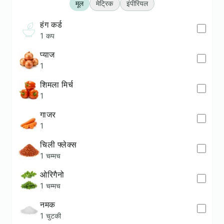
मूल
मेट्रिक
इंपीरियल
हंग कर्ड
1 कप
प्याज
1
शिमला मिर्च
1
गाजर
1
चिली फ्लेक्स
1 चम्मच
ओरिगैनो
1 चम्मच
नमक
1 चुटकी