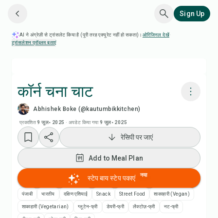
Sign Up
AI ने अंग्रेज़ी से ट्रांसलेट किया है (पूरी तरह एक्यूरेट नहीं हो सकता)।
ओरिजिनल देखें
·
ट्रांसलेशन प्रॉब्लम बताएं
कॉर्न चना चाट
Abhishek Boke (@kautumbikkitchen)
Chefadora AI से पकाएं
प्रकाशित
9 जुल॰ 2025
·
अपडेट किया गया
9 जुल॰ 2025
रेसिपी पर जाएं
रेसिपी वीडियो देखें
Add to Meal Plan
Add to Meal Plan
नया
स्टेप बाय स्टेप पकाएं
Add to Shopping List
पंजाबी
भारतीय
दक्षिण एशियाई
Snack
Street Food
शाकाहारी (Vegan)
शाकाहारी (Vegetarian)
ग्लूटेन-फ्री
डेयरी-फ्री
लैक्टोज़-फ्री
नट-फ्री