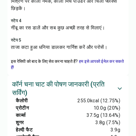
मिश्रण पर काला नमक, काली मिर्च पाउडर और चिली फ्लेक्स
छिड़कें।
स्टेप 4
नींबू का रस डालें और सब कुछ अच्छी तरह से मिलाएं।
स्टेप 5
ताजा कटा हुआ धनिया डालकर गार्निश करें और परोसें।
इस रेसिपी को बाद के लिए सेव करना चाहते हैं?
हम इसे आपको ईमेल कर सकते
हैं!
कॉर्न चना चाट की पोषण जानकारी (प्रति
सर्विंग)
कैलोरी
255.0
kcal
(12.75%)
प्रोटीन
10.0
g
(20%)
कार्ब्स
37.5
g
(13.64%)
शुगर
3.8
g
(7.5%)
हेल्दी फैट
3.9
g