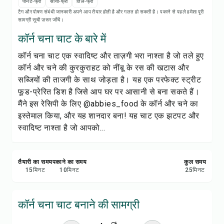
रेसिपी नोट्स
पीनट-फ्री
सोया-फ्री
तिल-फ्री
टैग और पोषण संबंधी जानकारी अपने आप तैयार होती है और गलत हो सकती है। पकाने से पहले हमेशा पूरी
सामग्री सूची ज़रूर जाँचें।
रेसिपी प्रिंट करें
कॉर्न चना चाट के बारे में
कॉर्न चना चाट एक स्वादिष्ट और ताज़गी भरा नाश्ता है जो तले हुए
सेव करें
कॉर्न और चने की कुरकुराहट को नींबू के रस की खटास और
सब्जियों की ताजगी के साथ जोड़ता है। यह एक परफेक्ट स्ट्रीट
शेयर करें
फूड-प्रेरित डिश है जिसे आप घर पर आसानी से बना सकते हैं।
मैंने इस रेसिपी के लिए @abbies_food के कॉर्न और चने का
रिपोर्ट करें
इस्तेमाल किया, और यह शानदार बना! यह चाट एक झटपट और
स्वादिष्ट नाश्ता है जो आपको...
तैयारी का समय
पकाने का समय
कुल समय
15
मिनट
10
मिनट
25
मिनट
कॉर्न चना चाट बनाने की सामग्री