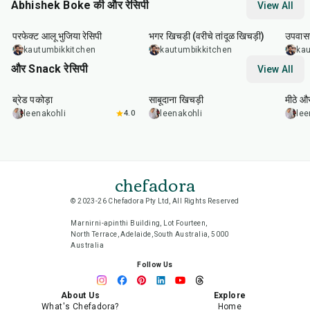
Abhishek Boke की और रेसिपी
View All
35
min
22
min
20
m
परफेक्ट आलू भुजिया रेसिपी
भगर खिचड़ी (वरीचे तांदूळ खिचड़ी)
उपवासच
kautumbikkitchen
kautumbikkitchen
kau
और Snack रेसिपी
View All
15
min
5
hr
20
min
15
m
ब्रेड पकोड़ा
साबूदाना खिचड़ी
मीठे औ
leenakohli
4.0
leenakohli
lee
chefadora
© 2023-26 Chefadora Pty Ltd, All Rights Reserved
Marnirni-apinthi Building, Lot Fourteen,
North Terrace, Adelaide, South Australia, 5000
Australia
Follow Us
About Us
Explore
What's Chefadora?
Home