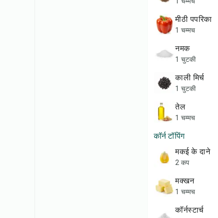
1 चम्मच
मीठी पपरिका
1 चम्मच
नमक
1 चुटकी
काली मिर्च
1 चुटकी
तेल
1 चम्मच
कॉर्न टॉपिंग
मकई के दाने
2 कप
मक्खन
1 चम्मच
कॉर्नस्टार्च