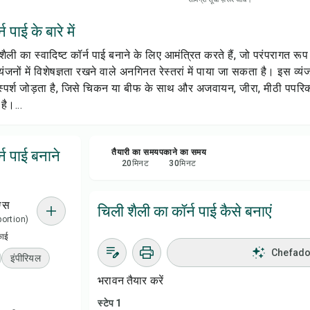
सेव क
 पाई के बारे में
शेयर 
 का स्वादिष्ट कॉर्न पाई बनाने के लिए आमंत्रित करते हैं, जो परंपरागत रू
ंजनों में विशेषज्ञता रखने वाले अनगिनत रेस्तरां में पाया जा सकता है। इस व्यं
रिपोर्
स्पर्श जोड़ता है, जिसे चिकन या बीफ के साथ और अजवायन, जीरा, मीठी पपरि
है।...
्न पाई बनाने
तैयारी का समय
पकाने का समय
20
मिनट
30
मिनट
ग्स
चिली शैली का कॉर्न पाई कैसे बनाएं
 portion)
काई
Chefadora
इंपीरियल
भरावन तैयार करें
स्टेप 1