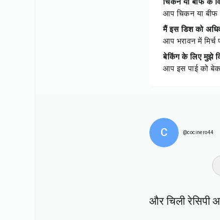
चिकन या बीफ के विक
आप चिकन या बीफ के 
मैं इस डिश को अधि
आप भरावन में मिर्च
बेकिंग के लिए मुझ
आप इस पाई को बेक 
C
@cocinero44
और चिली रेसिपी आ
1
hr
5
min