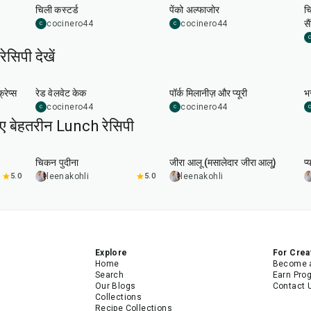
चिली कस्टर्ड
पेंको अल्फाजोर
च
स
cocinero44
cocinero44
C
C
C
सिपी देखें
45
min
50
min
रेप्स
रेड वेलवेट केक
पॉर्क मिलानीज़ और प्यूरी
भर
cocinero44
cocinero44
C
C
C
िए बेहतरीन Lunch रेसिपी
1
hr
15
min
25
min
चिकन पुदीना
जीरा आलू (मसालेदार जीरा आलू)
प्
5.0
leenakohli
5.0
leenakohli
Explore
For Crea
Home
Become a
Search
Earn Pro
Our Blogs
Contact 
Collections
Recipe Collections