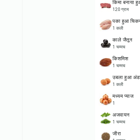
किमा बनाया 
120 ग्राम
पका हुआ चिकन
1 कली
काले जैतून
1 चम्मच
किशमिश
1 चम्मच
उबला हुआ अंड
1 कली
मध्यम प्याज
1
अजवायन
1 चम्मच
जीरा