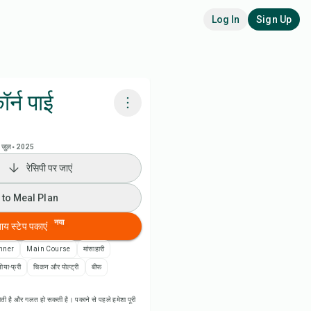
Log In
Sign Up
र्न पाई
adora AI से पकाएं
 जुल॰ 2025
रेसिपी पर जाएं
 to Meal Plan
 to Meal Plan
 to Shopping List
नया
बाय स्टेप पकाएं
पी नोट्स
nner
Main Course
मांसाहारी
ोया-फ्री
चिकन और पोल्ट्री
बीफ
ी प्रिंट करें
ती है और गलत हो सकती है। पकाने से पहले हमेशा पूरी