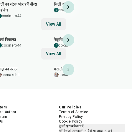
िली का स्टेक और हरी बीन्स
चिली की कार्बोनाडा
पेब्र
ैंडविच
cocinero44
cocinero
C
C
cocinero44
View All
1
hr
15
min
50
min
45
min
वां पिकान्हा
फेटुचिनी अल्फ्रेडो
अर्जेंटीनी चा
cocinero44
cocinero44
cocinero
C
C
View All
35
min
2
hr
20
min
35
min
याज़ का पराठा
मसालेदार पैन-ग्रिल्ड सैल्मन
अरहर (तूर) दा
leenakohli
leenakohli
5.0
leenakohl
tors
Our Policies
n Author
Terms of Service
gram
Privacy Policy
Us
Cookie Policy
कुकी प्राथमिकताएँ
मेरी निजी जानकारी न बेचें या साझा न करें