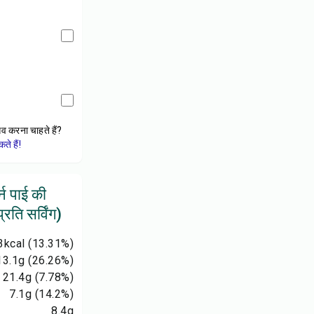
ेव करना चाहते हैं?
े हैं!
्न पाई की
रति सर्विंग)
3
kcal
(13.31%)
13.1
g
(26.26%)
21.4
g
(7.78%)
7.1
g
(14.2%)
8.4
g