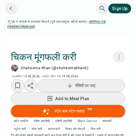
Sign Up
AI ने अंग्रेज़ी से ट्रांसलेट किया है (पूरी तरह एक्यूरेट नहीं हो सकता)।
ओरिजिनल देखें
·
ट्रांसलेशन प्रॉब्लम बताएं
चिकन मूंगफली करी
Shaheema Khan (@shaheemakhan6)
Chefadora AI से पकाएं
प्रकाशित
19 मई 2026
·
अपडेट किया गया
19 मई 2026
रेसिपी पर जाएं
Add to Meal Plan
Add to Meal Plan
Add to Shopping List
नया
स्टेप बाय स्टेप पकाएं
रेसिपी नोट्स
डर्बन भारतीय
दक्षिण अफ्रीकी
दक्षिणी अफ्रीकी
Main Course
मांसाहारी
ग्लूटेन-फ्री
सोया-फ्री
अनाज-फ्री
चिकन और पोल्ट्री
तिल-फ्री
टैग और पोषण संबंधी जानकारी अपने आप तैयार होती है और गलत हो सकती है। पकाने से पहले हमेशा पूरी