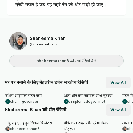
ग्रेवी तैयार है जब यह गहरे रंग की और गाढ़ी हो जाए।
Shaheema Khan
@shaheemakhan6
shaheemakhan6 की सभी रेसिपी देखें
घर पर बनाने के लिए बेहतरीन डर्बन भारतीय रेसिपी
View All
1
hr
20
min
15
min
3
hr
दक्षिण अफ्रीकी मटन करी
अंडा और करी सॉस के साथ नूडल्स
मटन बि
shalinigovender
simplemadegourmet
sha
S
S
S
Shaheema Khan की और रेसिपी
View All
45
min
1
hr
40
min
20
m
नींबू शहद लहसुन चिकन फिलेट्स
मेक्सिकन राइस और प्रेगो चिकन
आसान क
स्ट्रिप्स
shaheemakhan6
sh