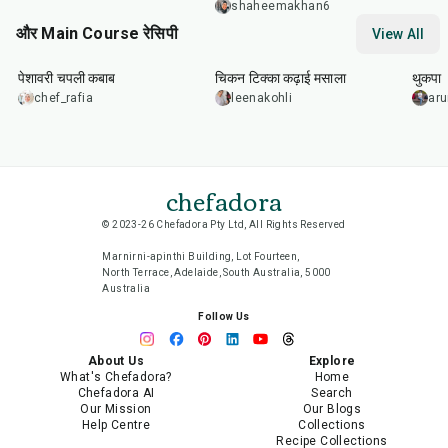
shaheemakhan6
और Main Course रेसिपी
View All
50
min
1
hr
15
min
1
hr
पेशावरी चपली कबाब
चिकन टिक्का कढ़ाई मसाला
थुकपा
chef_rafia
leenakohli
ar
chefadora
© 2023-26 Chefadora Pty Ltd, All Rights Reserved
Marnirni-apinthi Building, Lot Fourteen,
North Terrace, Adelaide, South Australia, 5000
Australia
Follow Us
About Us
Explore
What's Chefadora?
Home
Chefadora AI
Search
Our Mission
Our Blogs
Help Centre
Collections
Recipe Collections