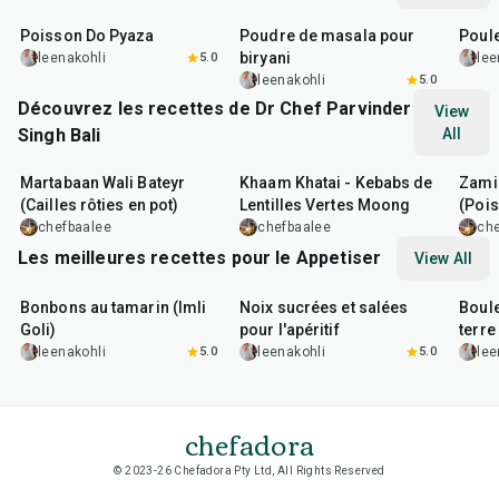
Poisson Do Pyaza
Poudre de masala pour
Poule
biryani
leenakohli
5.0
lee
leenakohli
5.0
Découvrez les recettes de Dr Chef Parvinder
View
Singh Bali
All
2
hr
1
hr
15
min
5
hr
Martabaan Wali Bateyr
Khaam Khatai - Kebabs de
Zami
(Cailles rôties en pot)
Lentilles Vertes Moong
(Pois
Foss
chefbaalee
chefbaalee
ch
Les meilleures recettes pour le Appetiser
View All
1
hr
20
min
15
min
40
m
Bonbons au tamarin (Imli
Noix sucrées et salées
Boul
Goli)
pour l'apéritif
terre 
leenakohli
5.0
leenakohli
5.0
lee
chefadora
© 2023-26 Chefadora Pty Ltd, All Rights Reserved