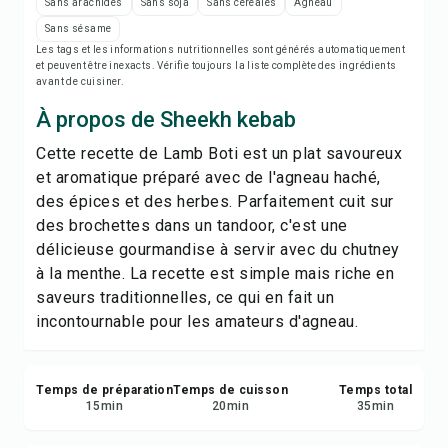
Imprimer la recette
Sans arachides
Sans soja
Sans céréales
Agneau
Sans sésame
Les tags et les informations nutritionnelles sont générés automatiquement
Enregistrer
et peuvent être inexacts. Vérifie toujours la liste complète des ingrédients
avant de cuisiner.
Partager
À propos de Sheekh kebab
Cette recette de Lamb Boti est un plat savoureux
Signaler
et aromatique préparé avec de l'agneau haché,
des épices et des herbes. Parfaitement cuit sur
des brochettes dans un tandoor, c'est une
délicieuse gourmandise à servir avec du chutney
à la menthe. La recette est simple mais riche en
saveurs traditionnelles, ce qui en fait un
incontournable pour les amateurs d'agneau.
Temps de préparation
Temps de cuisson
Temps total
15
min
20
min
35
min