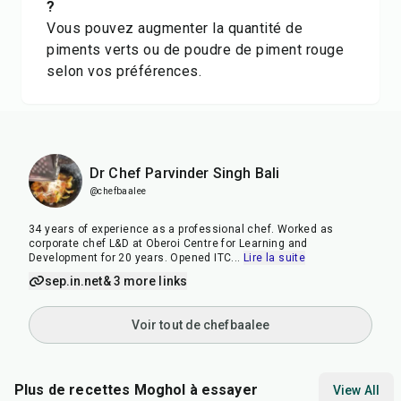
?
Vous pouvez augmenter la quantité de
piments verts ou de poudre de piment rouge
selon vos préférences.
Dr Chef Parvinder Singh Bali
@chefbaalee
34 years of experience as a professional chef. Worked as
corporate chef L&D at Oberoi Centre for Learning and
Development for 20 years. Opened ITC
...
Lire la suite
sep.in.net
& 3 more links
Voir tout de chefbaalee
Plus de recettes Moghol à essayer
View All
40
min
20
min
1
hr