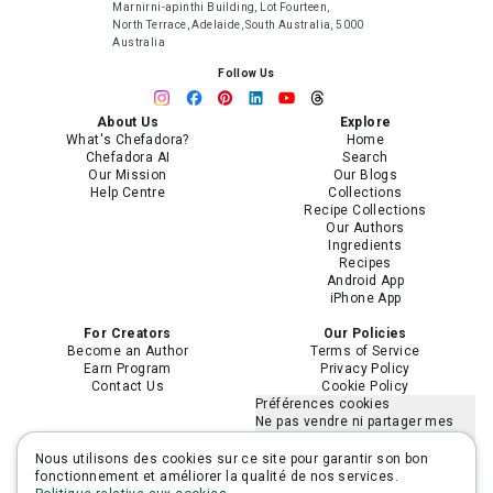
Marnirni-apinthi Building, Lot Fourteen,
North Terrace, Adelaide, South Australia, 5000
Australia
Follow Us
About Us
Explore
What's Chefadora?
Home
Chefadora AI
Search
Our Mission
Our Blogs
Help Centre
Collections
Recipe Collections
Our Authors
Ingredients
Recipes
Android App
iPhone App
For Creators
Our Policies
Become an Author
Terms of Service
Earn Program
Privacy Policy
Contact Us
Cookie Policy
Préférences cookies
Ne pas vendre ni partager mes
informations personnelles
Limiter l'utilisation de mes
Nous utilisons des cookies sur ce site pour garantir son bon
informations personnelles
fonctionnement et améliorer la qualité de nos services.
sensibles