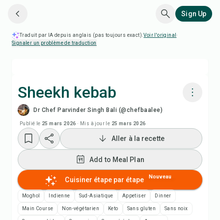
Sign Up
Traduit par IA depuis anglais (pas toujours exact).
Voir l'original
·
Signaler un problème de traduction
Sheekh kebab
Dr Chef Parvinder Singh Bali (@chefbaalee)
Cuisiner avec Chefadora AI
Publié le
25 mars 2026
·
Mis à jour le
25 mars 2026
Aller à la recette
Add to Meal Plan
Add to Meal Plan
Add to Shopping List
Nouveau
Cuisiner étape par étape
Notes de recette
Moghol
Indienne
Sud-Asiatique
Appetiser
Dinner
Main Course
Non-végétarien
Keto
Sans gluten
Sans noix