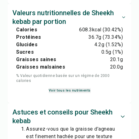
Valeurs nutritionnelles de Sheekh
kebab par portion
Calories
608.3
kcal
(30.42%)
Protéines
36.7
g
(73.34%)
Glucides
4.2
g
(1.52%)
Sucres
0.5
g
(1%)
Graisses saines
20.1
g
Graisses malsaines
20.0
g
% Valeur quotidienne basée sur un régime de 2000
calories
Voir tous les nutriments
Astuces et conseils pour Sheekh
kebab
Assurez-vous que la graisse d'agneau
est finement hachée pour une texture