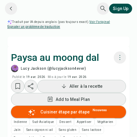
Sign Up
Traduit par IA depuis anglais (pas toujours exact).
Voir l'original
·
Signaler un problème de traduction
Paysa au moong dal
Lucy Jackson (@lucyjackson4ever)
Cuisiner avec Chefadora AI
Publié le
19 avr. 2026
·
Mis à jour le
19 avr. 2026
Aller à la recette
Add to Meal Plan
Add to Meal Plan
Add to Shopping List
Nouveau
Cuisiner étape par étape
Notes de recette
Indienne
Sud-Asiatique
Dessert
Appetiser
Végétarien
Jaïn
Sans oignon ni ail
Sans gluten
Sans lactose