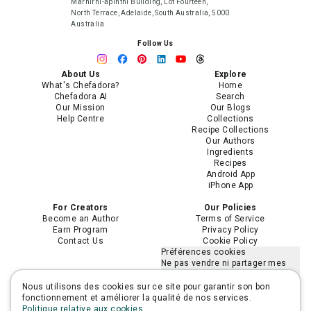
Marnirni-apinthi Building, Lot Fourteen,
North Terrace, Adelaide, South Australia, 5000
Australia
Follow Us
About Us
Explore
What's Chefadora?
Home
Chefadora AI
Search
Our Mission
Our Blogs
Help Centre
Collections
Recipe Collections
Our Authors
Ingredients
Recipes
Android App
iPhone App
For Creators
Our Policies
Become an Author
Terms of Service
Earn Program
Privacy Policy
Contact Us
Cookie Policy
Préférences cookies
Ne pas vendre ni partager mes
informations personnelles
Limiter l'utilisation de mes
Nous utilisons des cookies sur ce site pour garantir son bon
informations personnelles
fonctionnement et améliorer la qualité de nos services.
sensibles
Politique relative aux cookies