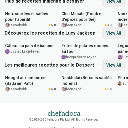
Plus de recettes Indienne à essayer
View All
15
min
15
min
35
m
Noix sucrées et salées
Chai Masala (Poudre
Nankh
pour l'apéritif
d'épices pour thé)
indie
leenakohli
5.0
leenakohli
4.5
lee
Découvrez les recettes de Lucy Jackson
View All
1
hr
5
min
1
hr
30
min
55
m
Gâteau au pain de banane
Frites de patates douces
Légu
au four
pane
lucyjackson4ever
lucyjackson4ever
luc
Les meilleures recettes pour le Dessert
View All
20
min
35
min
35
m
Nougat aux amandes
Nankhatai (Biscuits sablés
Phirn
(Badaam Patti)
indiens)
su
leenakohli
5.0
leenakohli
5.0
chefadora
© 2023-26 Chefadora Pty Ltd, All Rights Reserved