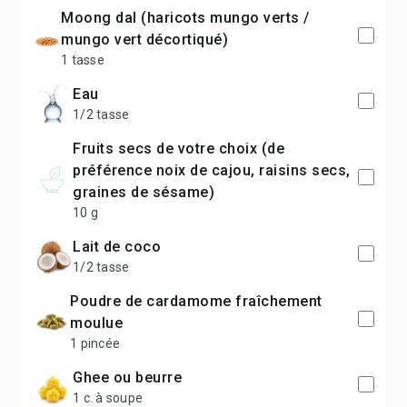
moong dal (haricots mungo verts /
mungo vert décortiqué)
1 tasse
eau
1/2 tasse
fruits secs de votre choix (de
préférence noix de cajou, raisins secs,
graines de sésame)
10 g
lait de coco
1/2 tasse
poudre de cardamome fraîchement
moulue
1 pincée
ghee ou beurre
1 c. à soupe