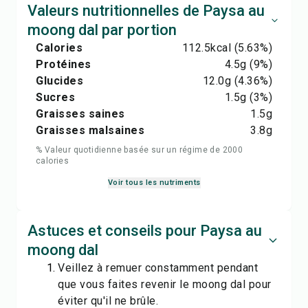
Valeurs nutritionnelles de Paysa au
moong dal par portion
Calories
112.5
kcal
(5.63%)
Protéines
4.5
g
(9%)
Glucides
12.0
g
(4.36%)
Sucres
1.5
g
(3%)
Graisses saines
1.5
g
Graisses malsaines
3.8
g
% Valeur quotidienne basée sur un régime de 2000
calories
Voir tous les nutriments
Astuces et conseils pour Paysa au
moong dal
Veillez à remuer constamment pendant
que vous faites revenir le moong dal pour
éviter qu'il ne brûle.