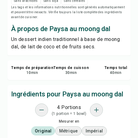
Imprimer la recette
Sans arachides
Sans soja
Sans céréales
Les tags et les informations nutritionnelles sont générés automatiquement
et peuvent être inexacts. Vérifie toujours la liste complète des ingrédients
Enregistrer
avant de cuisiner.
À propos de Paysa au moong dal
Partager
Un dessert indien traditionnel à base de moong
dal, de lait de coco et de fruits secs.
Signaler
Temps de préparation
Temps de cuisson
Temps total
10
min
30
min
40
min
Ingrédients pour Paysa au moong dal
4 Portions
(1 portion = 1 bowl)
Mesurer en
Original
Métrique
Impérial