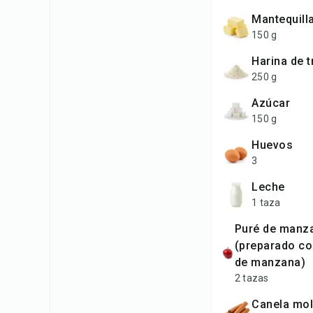
Mantequill
150 g
Harina de 
250 g
Azúcar
150 g
Huevos
3
Leche
1 taza
Puré de manzana
(preparado c
de manzana)
2 tazas
Canela mo