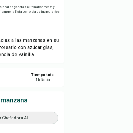
ardar
ricional se generan automáticamente y
empre la lista completa de ingredientes
partir
ortar
acias a las manzanas en su
vorearlo con azúcar glas,
cia de vainilla.
Tiempo total
1
h
5
min
e manzana
n Chefadora AI