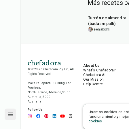
Más recetas p
20
min
Turrón de almendra
(badaam patti)
leenakohli
chefadora
About Us
© 2023-26 Chefadora Pty Ltd, All
What's Chefadora?
Rights Reserved
Chefadora AI
Our Mission
Marnirni-apinthi Building, Lot
Help Centre
Fourteen,
North Terrace, Adelaide, South
Australia, 5000
Australia
Follow Us
Usamos cookies en este
funcionamiento y mejora
cookies