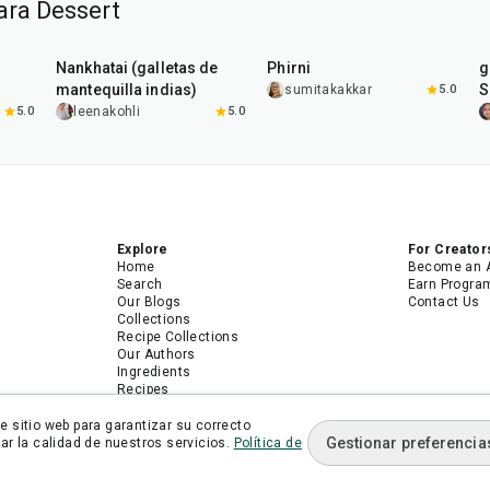
ara Dessert
35
min
35
min
Nankhatai (galletas de
Phirni
g
mantequilla indias)
S
sumitakakkar
5.0
5.0
leenakohli
5.0
Explore
For Creator
Home
Become an 
Search
Earn Progra
Our Blogs
Contact Us
Collections
Recipe Collections
Our Authors
Ingredients
Recipes
Android App
iPhone App
 sitio web para garantizar su correcto
Gestionar preferencia
r la calidad de nuestros servicios.
Política de