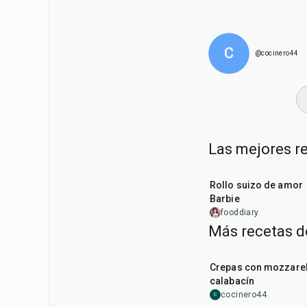
C
@cocinero44
Las mejores re
1
hr
15
min
Rollo suizo de amor
Barbie
fooddiary
Más recetas d
1
hr
Crepas con mozzarel
calabacín
cocinero44
C