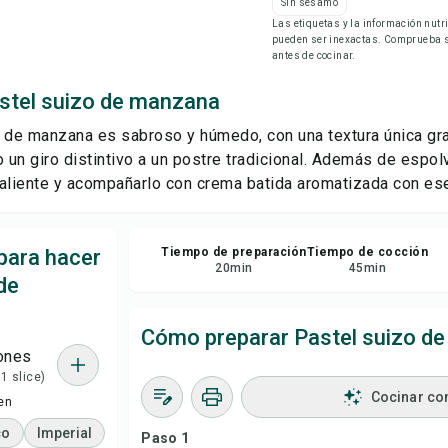
Sin sésamo
Gu
Las etiquetas y la información nut
pueden ser inexactas. Comprueba si
antes de cocinar.
Com
stel suizo de manzana
Rep
o de manzana es sabroso y húmedo, con una textura única gr
o un giro distintivo a un postre tradicional. Además de espol
aliente y acompañarlo con crema batida aromatizada con esen
para hacer
Tiempo de preparación
Tiempo de cocción
20
min
45
min
de
Cómo preparar Pastel suizo d
ones
 1 slice)
Cocinar co
en
co
Imperial
Paso 1