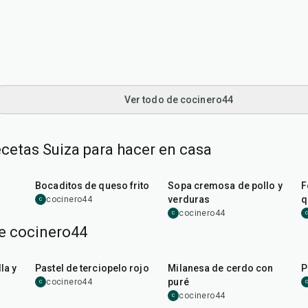
Ver todo de cocinero44
cetas Suiza para hacer en casa
20
min
55
min
Bocaditos de queso frito
Sopa cremosa de pollo y
F
verduras
q
cocinero44
C
cocinero44
C
C
e cocinero44
45
min
50
min
la y
Pastel de terciopelo rojo
Milanesa de cerdo con
P
puré
cocinero44
C
C
cocinero44
C