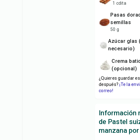
1 cdita
Pasas doradas sin
semillas
50 g
Azúcar glas (según sea
necesario)
Crema batida
(opcional)
¿Quieres guardar es
después?
¡Te la en
correo!
Información n
de Pastel sui
manzana por 