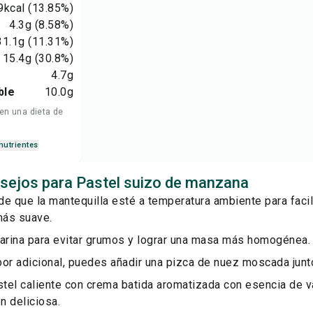
9
kcal
(13.85%)
4.3
g
(8.58%)
31.1
g
(11.31%)
15.4
g
(30.8%)
4.7
g
ble
10.0
g
 en una dieta de
nutrientes
sejos para Pastel suizo de manzana
e que la mantequilla esté a temperatura ambiente para facil
ás suave.
harina para evitar grumos y lograr una masa más homogénea.
or adicional, puedes añadir una pizca de nuez moscada junto
stel caliente con crema batida aromatizada con esencia de va
n deliciosa.