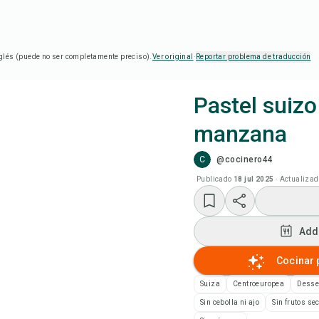
glés (puede no ser completamente preciso).
Ver original
·
Reportar problema de traducción
Pastel suizo
manzana
Coc
C
@cocinero44
Add
Publicado
18 jul 2025
·
Actualizad
Add
Add
Not
Cocinar 
Suiza
Centroeuropea
Desse
Imp
Sin cebolla ni ajo
Sin frutos se