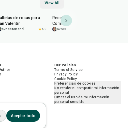
View All
35
min
1
hr
30
min
1
hr
alletas de rosas para
Receta de phirni (firni) |
pastel de t
an Valentín
Cómo hacer kesari phirni
avneeta
en casa
avneetanand
5.0
avneetanand
s
Our Policies
Author
Terms of Service
m
Privacy Policy
Cookie Policy
Preferencias de cookies
No vender ni compartir mi información
personal
Limitar el uso de mi información
personal sensible
s
Aceptar todo