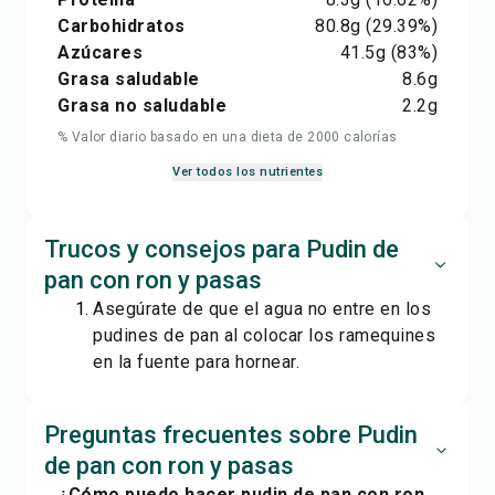
Carbohidratos
80.8
g
(29.39%)
Azúcares
41.5
g
(83%)
Grasa saludable
8.6
g
Grasa no saludable
2.2
g
% Valor diario basado en una dieta de 2000 calorías
Ver todos los nutrientes
Trucos y consejos para Pudin de
pan con ron y pasas
Asegúrate de que el agua no entre en los
pudines de pan al colocar los ramequines
en la fuente para hornear.
Preguntas frecuentes sobre Pudin
de pan con ron y pasas
¿Cómo puedo hacer pudin de pan con ron