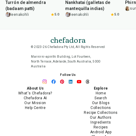
Turrón de almendra
Nankhatai (galletas de
Phirn
(badaam patti)
mantequilla indias)
su
leenakohli
5.0
leenakohli
5.0
chefadora
© 2023-26 Chefadora Pty Ltd, All Rights Reserved
Marnirni-apinthi Building, Lot Fourteen,
North Terrace, Adelaide, South Australia, 5000
Australia
Follow Us
About Us
Explore
What's Chefadora?
Home
Chefadora AI
Search
Our Mission
Our Blogs
Help Centre
Collections
Recipe Collections
Our Authors
Ingredients
Recipes
Android App