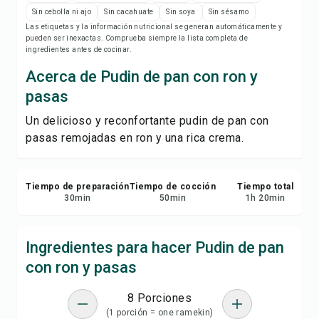
Imprimir receta
Sin cebolla ni ajo
Sin cacahuate
Sin soya
Sin sésamo
Las etiquetas y la información nutricional se generan automáticamente y
pueden ser inexactas. Comprueba siempre la lista completa de
Guardar
ingredientes antes de cocinar.
Acerca de Pudin de pan con ron y
Compartir
pasas
Reportar
Un delicioso y reconfortante pudin de pan con
pasas remojadas en ron y una rica crema.
Tiempo de preparación
Tiempo de cocción
Tiempo total
30
min
50
min
1
h
20
min
Ingredientes para hacer Pudin de pan
con ron y pasas
8 Porciones
(1 porción = one ramekin)