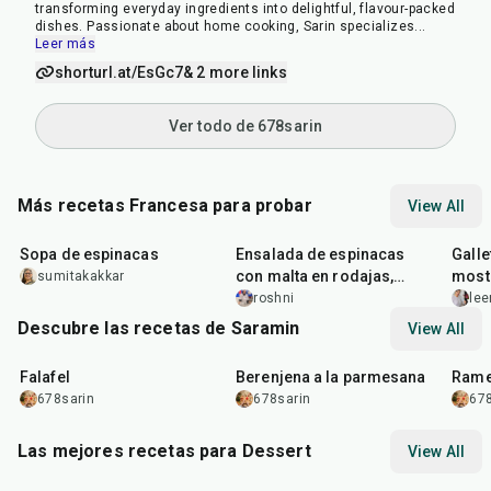
transforming everyday ingredients into delightful, flavour-packed
dishes. Passionate about home cooking, Sarin specializes
...
Leer más
shorturl.at/EsGc7
& 2 more links
Ver todo de 678sarin
Más recetas Francesa para probar
View All
35
min
30
min
25
m
Sopa de espinacas
Ensalada de espinacas
Galle
con malta en rodajas,
most
sumitakakkar
nueces y queso feta
roshni
lee
Descubre las recetas de Saramin
View All
25
min
1
hr
20
min
30
m
Falafel
Berenjena a la parmesana
Rame
678sarin
678sarin
678
Las mejores recetas para Dessert
View All
20
min
35
min
35
m