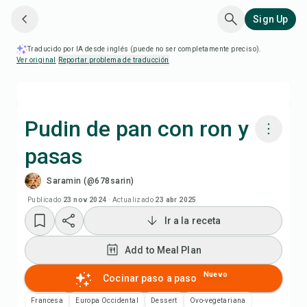
Sign Up
Traducido por IA desde inglés (puede no ser completamente preciso).
Ver original
·
Reportar problema de traducción
Pudin de pan con ron y
pasas
Cocinar con Chefadora AI
Saramin (@678sarin)
Add to Meal Plan
Publicado
23 nov 2024
·
Actualizado
23 abr 2025
Ir a la receta
Add to Shopping List
Add to Meal Plan
Notas de la receta
Nuevo
Cocinar paso a paso
Francesa
Europa Occidental
Dessert
Ovo-vegetariana