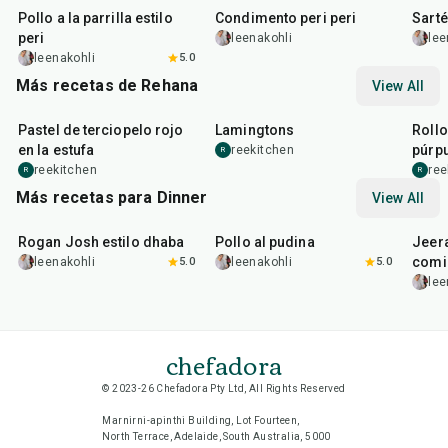
Pollo a la parrilla estilo
Condimento peri peri
Sarté
peri
leenakohli
lee
leenakohli
5.0
Más recetas de Rehana
View All
1
hr
5
min
55
min
35
m
Pastel de terciopelo rojo
Lamingtons
Rollo
en la estufa
púrp
reekitchen
R
reekitchen
ree
R
R
Más recetas para Dinner
View All
1
hr
50
min
1
hr
15
min
25
m
Rogan Josh estilo dhaba
Pollo al pudina
Jeer
comi
leenakohli
5.0
leenakohli
5.0
lee
chefadora
© 2023-26 Chefadora Pty Ltd, All Rights Reserved
Marnirni-apinthi Building, Lot Fourteen,
North Terrace, Adelaide, South Australia, 5000