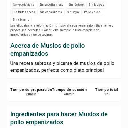
Imprimir receta
No vegetariana
Sin cebolla ni ajo
Sin lácteos
Sin lactosa
Sin frutos secos
Sin cacahuates
Sin soya
Pollo y aves
Guardar
Sin sésamo
Las etiquetas y la información nutricional se generan automáticamente y
pueden ser inexactas. Comprueba siempre la lista completa de
Compartir
ingredientes antes de cocinar.
Acerca de Muslos de pollo
Reportar
empanizados
Una receta sabrosa y picante de muslos de pollo
empanizados, perfecta como plato principal.
Tiempo de preparación
Tiempo de cocción
Tiempo total
20
min
40
min
1
h
Ingredientes para hacer Muslos de
pollo empanizados