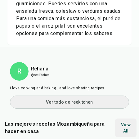
guarniciones. Puedes servirlos con una
ensalada fresca, coleslaw o verduras asadas.
Para una comida más sustanciosa, el puré de
papas o el arroz pilaf son excelentes
opciones para complementar los sabores.
Rehana
R
@reekitchen
I love cooking and baking...and love sharing recipes...
Ver todo de reekitchen
Las mejores recetas Mozambiqueña para
View
hacer en casa
All
55
min
10
min
30
m