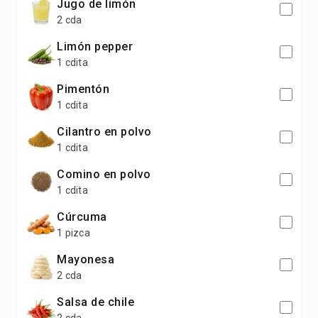
jugo de limón
2 cda
limón pepper
1 cdita
pimentón
1 cdita
cilantro en polvo
1 cdita
comino en polvo
1 cdita
cúrcuma
1 pizca
mayonesa
2 cda
salsa de chile