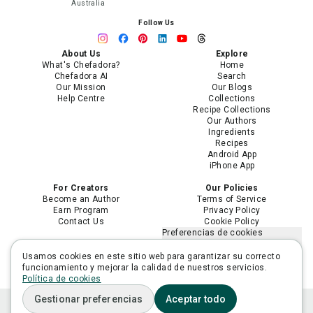
Australia
Follow Us
About Us
Explore
What's Chefadora?
Home
Chefadora AI
Search
Our Mission
Our Blogs
Help Centre
Collections
Recipe Collections
Our Authors
Ingredients
Recipes
Android App
iPhone App
For Creators
Our Policies
Become an Author
Terms of Service
Earn Program
Privacy Policy
Contact Us
Cookie Policy
Preferencias de cookies
No vender ni compartir mi
información personal
Usamos cookies en este sitio web para garantizar su correcto
Limitar el uso de mi información
funcionamiento y mejorar la calidad de nuestros servicios.
personal sensible
Política de cookies
Gestionar preferencias
Aceptar todo