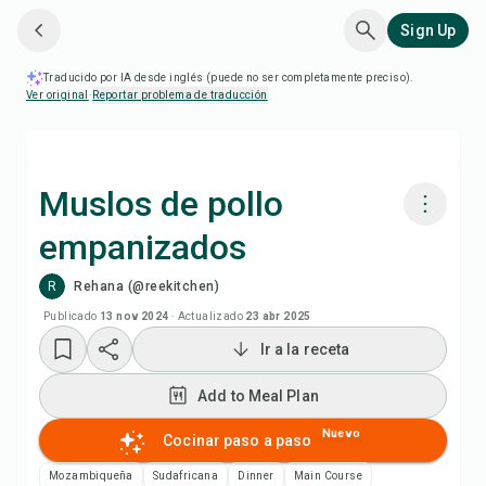
Sign Up
Traducido por IA desde inglés (puede no ser completamente preciso).
Ver original
·
Reportar problema de traducción
Muslos de pollo
empanizados
Cocinar con Chefadora AI
R
Rehana (@reekitchen)
Add to Meal Plan
Publicado
13 nov 2024
·
Actualizado
23 abr 2025
Ir a la receta
Add to Shopping List
Add to Meal Plan
Notas de la receta
Nuevo
Cocinar paso a paso
Mozambiqueña
Sudafricana
Dinner
Main Course