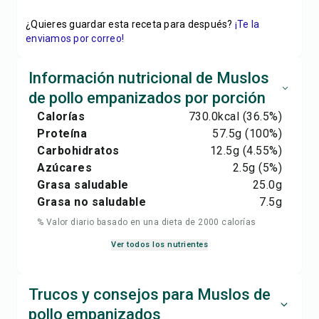
¿Quieres guardar esta receta para después?
¡Te la
enviamos por correo!
Información nutricional de Muslos
de pollo empanizados por porción
Calorías
730.0
kcal
(36.5%)
Proteína
57.5
g
(100%)
Carbohidratos
12.5
g
(4.55%)
Azúcares
2.5
g
(5%)
Grasa saludable
25.0
g
Grasa no saludable
7.5
g
% Valor diario basado en una dieta de 2000 calorías
Ver todos los nutrientes
Trucos y consejos para Muslos de
pollo empanizados