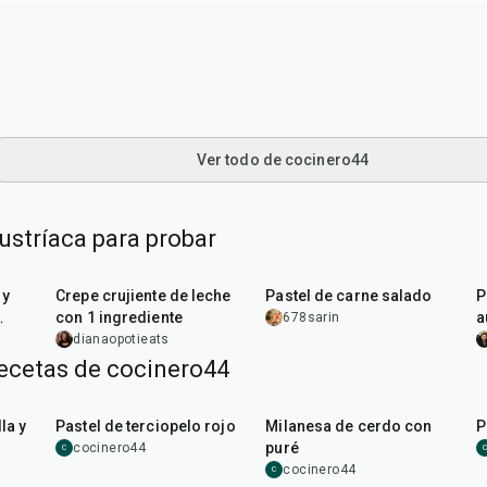
Ver todo de cocinero44
ustríaca para probar
5
min
1
hr
15
min
 y
Crepe crujiente de leche
Pastel de carne salado
P
con 1 ingrediente
a
678sarin
dianaopotieats
recetas de cocinero44
45
min
50
min
la y
Pastel de terciopelo rojo
Milanesa de cerdo con
P
puré
cocinero44
C
C
cocinero44
C