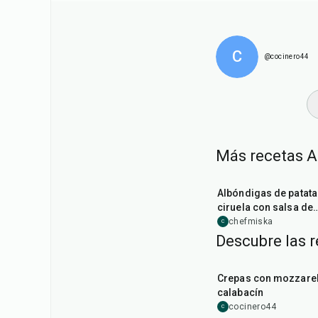
C
@cocinero44
Más recetas A
1
hr
40
min
Albóndigas de patata
ciruela con salsa de
ciruela
chefmiska
C
Descubre las 
1
hr
Crepas con mozzarel
calabacín
cocinero44
C