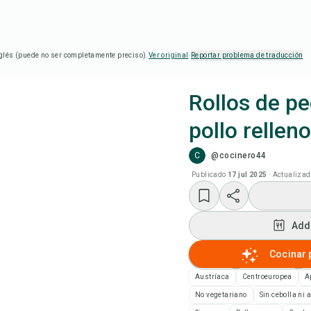
glés (puede no ser completamente preciso).
Ver original
·
Reportar problema de traducción
Rollos de p
pollo rellen
Coc
C
@cocinero44
Add
Publicado
17 jul 2025
·
Actualizad
Add
Add
Not
Cocinar 
Austríaca
Centroeuropea
A
Imp
No vegetariano
Sin cebolla ni a