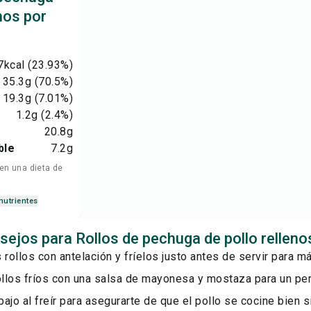
enos por
7
kcal
(23.93%)
35.3
g
(70.5%)
19.3
g
(7.01%)
1.2
g
(2.4%)
20.8
g
ble
7.2
g
 en una dieta de
nutrientes
sejos para Rollos de pechuga de pollo relleno
 rollos con antelación y fríelos justo antes de servir para m
ollos fríos con una salsa de mayonesa y mostaza para un perf
ajo al freír para asegurarte de que el pollo se cocine bien s