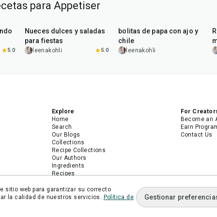
ecetas para Appetiser
15
min
40
min
indo
Nueces dulces y saladas
bolitas de papa con ajo y
R
para fiestas
chile
m
5.0
leenakohli
5.0
leenakohli
Explore
For Creator
Home
Become an 
Search
Earn Progra
Our Blogs
Contact Us
Collections
Recipe Collections
Our Authors
Ingredients
Recipes
Android App
iPhone App
 sitio web para garantizar su correcto
Gestionar preferencia
r la calidad de nuestros servicios.
Política de