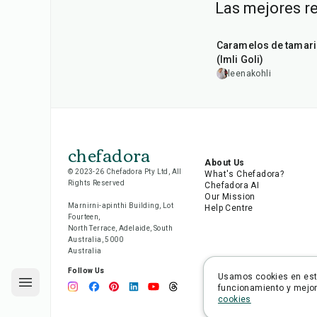
Las mejores r
1
hr
20
min
Caramelos de tamar
(Imli Goli)
leenakohli
chefadora
About Us
© 2023-26 Chefadora Pty Ltd, All
What's Chefadora?
Rights Reserved
Chefadora AI
Our Mission
Marnirni-apinthi Building, Lot
Help Centre
Fourteen,
North Terrace, Adelaide, South
Australia, 5000
Australia
Follow Us
Usamos cookies en este
funcionamiento y mejora
cookies