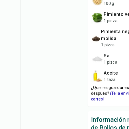
100 g
pimiento v
1 pieza
pimienta negra recién
molida
1 pizca
sal
1 pizca
aceite
1 taza
¿Quieres guardar es
después?
¡Te la en
correo!
Información n
de Rollos de