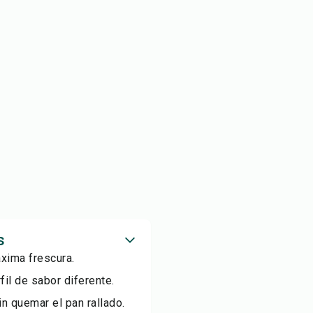
s
áxima frescura.
il de sabor diferente.
in quemar el pan rallado.