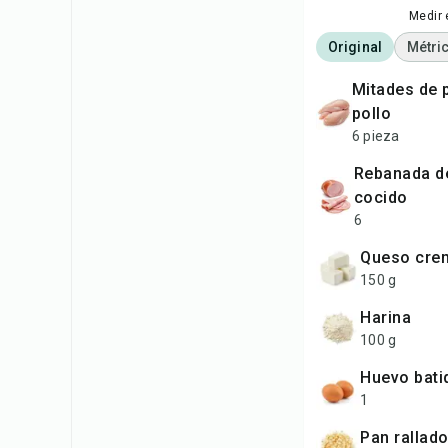
Medir 
Original
Métri
mitades de pechuga de
pollo
6 pieza
rebanada de jamón
cocido
6
queso cre
150 g
harina
100 g
huevo bati
1
pan rallad