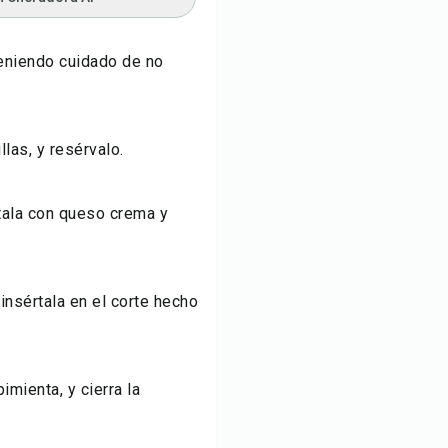
teniendo cuidado de no
las, y resérvalo.
tala con queso crema y
.
insértala en el corte hecho
mienta, y cierra la