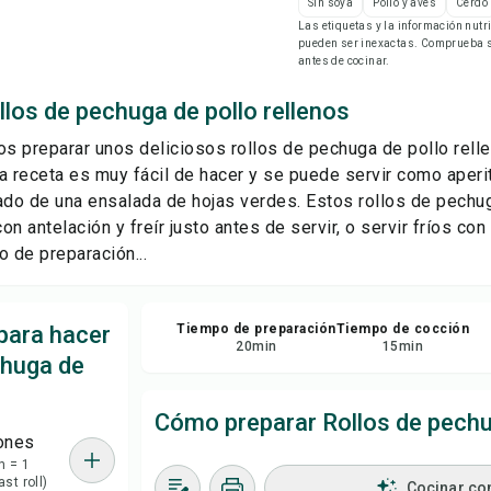
Sin soya
Pollo y aves
Cerdo
Gu
Las etiquetas y la información nut
pueden ser inexactas. Comprueba si
antes de cocinar.
Com
los de pechuga de pollo rellenos
Rep
s preparar unos deliciosos rollos de pechuga de pollo rell
a receta es muy fácil de hacer y se puede servir como aperi
do de una ensalada de hojas verdes. Estos rollos de pechu
on antelación y freír justo antes de servir, o servir fríos c
o de preparación...
para hacer
Tiempo de preparación
Tiempo de cocción
20
min
15
min
chuga de
Cómo preparar Rollos de pechug
ones
n = 1
st roll)
Cocinar co