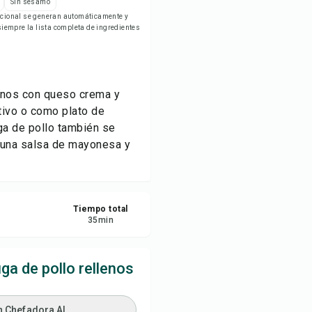
Sin sésamo
ardar
ricional se generan automáticamente y
empre la lista completa de ingredientes
partir
ortar
enos con queso crema y
tivo o como plato de
ga de pollo también se
on una salsa de mayonesa y
Tiempo total
35
min
a de pollo rellenos
n Chefadora AI