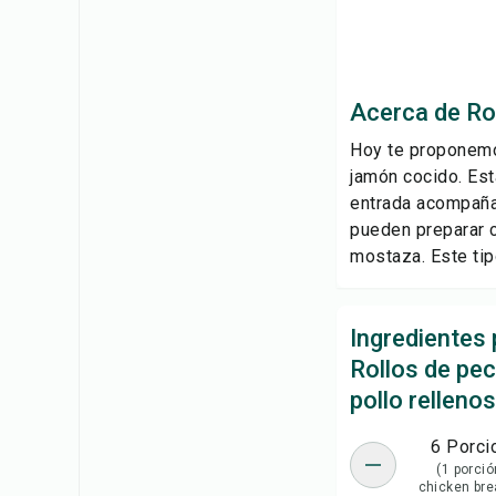
Acerca de Rol
Hoy te proponemo
jamón cocido. Est
entrada acompaña
pueden preparar c
mostaza. Este tip
Ingredientes 
Rollos de pe
pollo rellenos
6 Porci
(1 porció
chicken brea