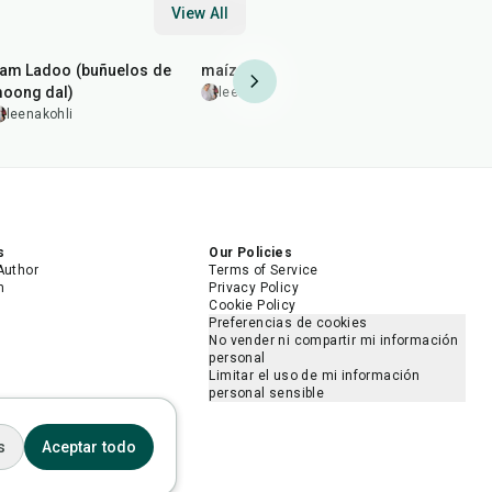
View All
2
hr
50
min
20
min
30
min
am Ladoo (buñuelos de
maíz frito picante
Kebab de p
oong dal)
parrilla
leenakohli
leenakohli
leenakohl
s
Our Policies
Author
Terms of Service
m
Privacy Policy
Cookie Policy
Preferencias de cookies
No vender ni compartir mi información
personal
Limitar el uso de mi información
personal sensible
s
Aceptar todo