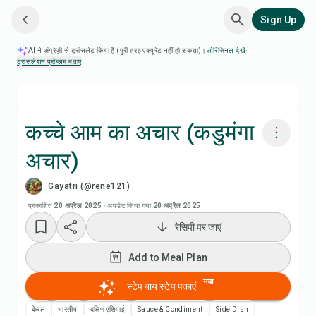
Sign Up
AI ने अंग्रेज़ी से ट्रांसलेट किया है (पूरी तरह एक्यूरेट नहीं हो सकता)।
ओरिजिनल देखें
·
ट्रांसलेशन प्रॉब्लम बताएं
कच्चे आम का अचार (कडुमंगा
अचार)
Chefadora AI से पकाएं
Gayatri (@rene121)
Add to Meal Plan
प्रकाशित
20 अप्रैल 2025
·
अपडेट किया गया
20 अप्रैल 2025
रेसिपी पर जाएं
Add to Shopping List
Add to Meal Plan
रेसिपी नोट्स
नया
स्टेप बाय स्टेप पकाएं
केरल
भारतीय
दक्षिण एशियाई
Sauce & Condiment
Side Dish