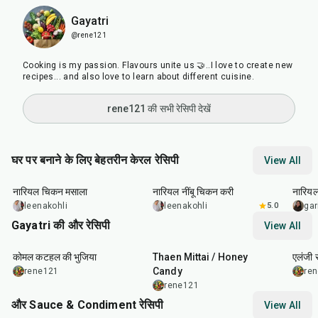
Gayatri
@rene121
Cooking is my passion. Flavours unite us 🤝..I love to create new
recipes... and also love to learn about different cuisine.
rene121 की सभी रेसिपी देखें
घर पर बनाने के लिए बेहतरीन केरल रेसिपी
View All
35
min
50
min
30
m
नारियल चिकन मसाला
नारियल नींबू चिकन करी
नारियल
leenakohli
leenakohli
5.0
gar
Gayatri की और रेसिपी
View All
50
min
50
min
30
m
कोमल कटहल की भुजिया
Thaen Mittai / Honey
एलंजी 
Candy
rene121
re
rene121
और Sauce & Condiment रेसिपी
View All
15
min
20
min
20
m