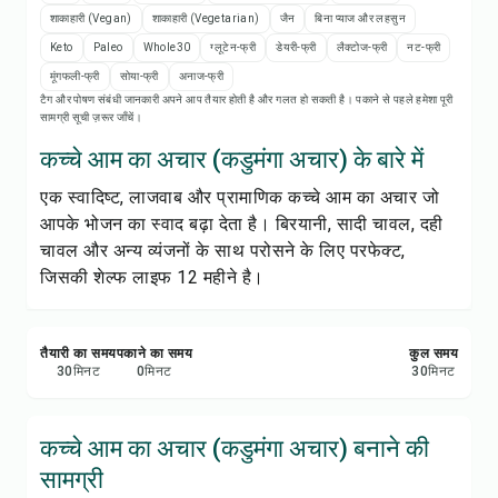
रेसिपी प्रिंट करें
शाकाहारी (Vegan)
शाकाहारी (Vegetarian)
जैन
बिना प्याज और लहसुन
Keto
Paleo
Whole30
ग्लूटेन-फ्री
डेयरी-फ्री
लैक्टोज-फ्री
नट-फ्री
सेव करें
मूंगफली-फ्री
सोया-फ्री
अनाज-फ्री
टैग और पोषण संबंधी जानकारी अपने आप तैयार होती है और गलत हो सकती है। पकाने से पहले हमेशा पूरी
सामग्री सूची ज़रूर जाँचें।
शेयर करें
कच्चे आम का अचार (कडुमंगा अचार) के बारे में
रिपोर्ट करें
एक स्वादिष्ट, लाजवाब और प्रामाणिक कच्चे आम का अचार जो
आपके भोजन का स्वाद बढ़ा देता है। बिरयानी, सादी चावल, दही
चावल और अन्य व्यंजनों के साथ परोसने के लिए परफेक्ट,
जिसकी शेल्फ लाइफ 12 महीने है।
तैयारी का समय
पकाने का समय
कुल समय
30
मिनट
0
मिनट
30
मिनट
कच्चे आम का अचार (कडुमंगा अचार) बनाने की
सामग्री