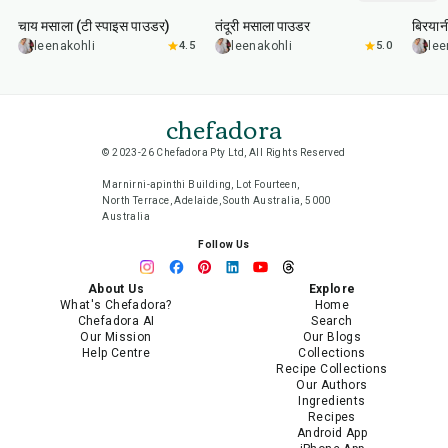
चाय मसाला (टी स्पाइस पाउडर)
तंदूरी मसाला पाउडर
बिरयान
leenakohli
4.5
leenakohli
5.0
lee
chefadora
© 2023-26 Chefadora Pty Ltd, All Rights Reserved
Marnirni-apinthi Building, Lot Fourteen,
North Terrace, Adelaide, South Australia, 5000
Australia
Follow Us
About Us
Explore
What's Chefadora?
Home
Chefadora AI
Search
Our Mission
Our Blogs
Help Centre
Collections
Recipe Collections
Our Authors
Ingredients
Recipes
Android App