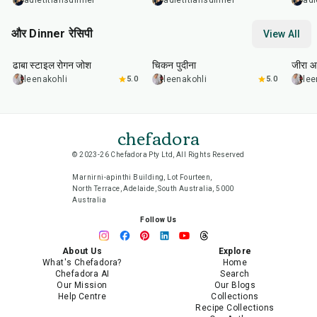
adietitiansdinner
adietitiansdinner
adi
और Dinner रेसिपी
View All
1
hr
50
min
1
hr
15
min
25
m
ढाबा स्टाइल रोगन जोश
चिकन पुदीना
जीरा आ
leenakohli
5.0
leenakohli
5.0
lee
chefadora
© 2023-26 Chefadora Pty Ltd, All Rights Reserved
Marnirni-apinthi Building, Lot Fourteen,
North Terrace, Adelaide, South Australia, 5000
Australia
Follow Us
About Us
Explore
What's Chefadora?
Home
Chefadora AI
Search
Our Mission
Our Blogs
Help Centre
Collections
Recipe Collections