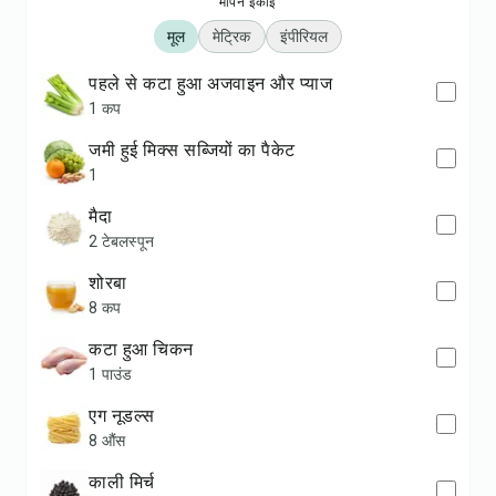
मापन इकाई
मूल
मेट्रिक
इंपीरियल
पहले से कटा हुआ अजवाइन और प्याज
1 कप
जमी हुई मिक्स सब्जियों का पैकेट
1
मैदा
2 टेबलस्पून
शोरबा
8 कप
कटा हुआ चिकन
1 पाउंड
एग नूडल्स
8 औंस
काली मिर्च