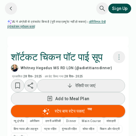
Sign Up
AI ने अंग्रेज़ी से ट्रांसलेट किया है (पूरी तरह एक्यूरेट नहीं हो सकता)।
ओरिजिनल देखें
·
ट्रांसलेशन प्रॉब्लम बताएं
शॉर्टकट चिकन पॉट पाई सूप
Whitney Hegedus MS RD LDN (@adietitiansdinner)
Chefadora AI से पकाएं
प्रकाशित
28 दिस॰ 2025
·
अपडेट किया गया
28 दिस॰ 2025
रेसिपी पर जाएं
रेसिपी वीडियो देखें
Add to Meal Plan
Add to Meal Plan
नया
स्टेप बाय स्टेप पकाएं
Add to Shopping List
न्यू इंग्लैंड
अमेरिकन
उत्तरी अमेरिकी
Dinner
Main Course
मांसाहारी
बिना प्याज और लहसुन
नट्स-रहित
मूंगफली-रहित
सोया-रहित
चिकन और पोल्ट्री