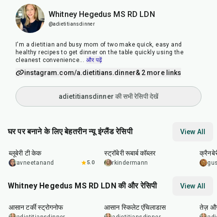
Whitney Hegedus MS RD LDN
@adietitiansdinner
I'm a dietitian and busy mom of two make quick, easy and
healthy recipes to get dinner on the table quickly using the
cleanest convenience
...
और पढ़ें
instagram.com/a.dietitians.dinner
& 2 more links
adietitiansdinner की सभी रेसिपी देखें
घर पर बनाने के लिए बेहतरीन न्यू इंग्लैंड रेसिपी
View All
50
min
1
hr
10
min
1
hr
ब्लूबेरी टी केक
स्ट्रॉबेरी रूबार्ब कॉब्लर
क्रैनब
avneetanand
5.0
rkindermann
gu
Whitney Hegedus MS RD LDN की और रेसिपी
View All
25
min
25
min
20
m
आसान टर्की स्ट्रोगनोफ
आसान स्किलेट एंचिलाडास
तेज़ 