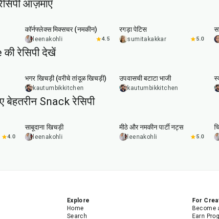
रेसिपी आज़माएँ
30
min
1
hr
10
min
कॉर्नफ्लेक्स मिक्सचर (नमकीन)
रगड़ा पेटिस
सा
leenakohli
4.5
sumitakakkar
5.0
 रेसिपी देखें
22
min
20
min
भगर खिचड़ी (वरीचे तांदूळ खिचड़ी)
उपवासची बटाटा भाजी
स्
kautumbikkitchen
kautumbikkitchen
िए बेहतरीन Snack रेसिपी
5
hr
20
min
15
min
साबूदाना खिचड़ी
मीठे और नमकीन पार्टी नट्स
चि
4.0
leenakohli
leenakohli
5.0
Explore
For Crea
Home
Become a
Search
Earn Pro