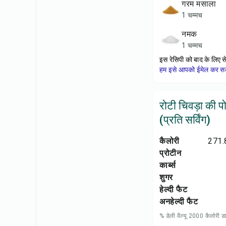
गरम मसाला
1 चम्मच
नमक
1 चम्मच
इस रेसिपी को बाद के लिए स
हम इसे आपको ईमेल कर सकत
रोटी चिवड़ा की 
(प्रति सर्विंग)
कैलोरी
271.
प्रोटीन
कार्ब्स
शुगर
हेल्दी फैट
अनहेल्दी फैट
% डेली वैल्यू 2000 कैलोरी