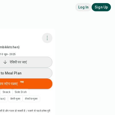
Log In
Sign Up
mbikkitchen)
adora AI से पकाएं
10 जुल॰ 2025
रेसिपी पर जाएं
ी वीडियो देखें
 to Meal Plan
 to Meal Plan
नया
बाय स्टेप पकाएं
 to Shopping List
Snack
Side Dish
rian)
डेयरी-मुक्त
लैक्टोज़-मुक्त
पी नोट्स
ती है और गलत हो सकती है। पकाने से पहले हमेशा पूरी