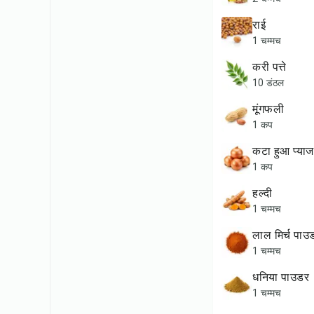
राई
1 चम्मच
करी पत्ते
10 डंठल
मूंगफली
1 कप
कटा हुआ प्याज
1 कप
हल्दी
1 चम्मच
लाल मिर्च पाउ
1 चम्मच
धनिया पाउडर
1 चम्मच