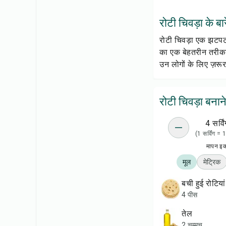
रोटी चिवड़ा के बारे
रोटी चिवड़ा एक झटपट औ
का एक बेहतरीन तरीका 
उन लोगों के लिए ज़रू
रोटी चिवड़ा बनान
4 सर्विं
(1 सर्विंग =
मापन इ
मूल
मेट्रिक
बची हुई रोटियां
4 पीस
तेल
2 चम्मच