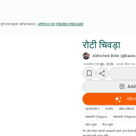
ै (पूरी तरह एक्यूरेट नहीं हो सकता)।
ओरिजिनल देखें
·
ट्रांसलेशन प्रॉब्लम बताएं
रोटी चिवड़ा
Abhishek Boke (@kautu
Chef
प्रकाशित
10 जुल॰ 2025
·
अपडेट किया गया
रेसिप
Add
Add
स्टेप 
Add
महाराष्ट्रीयन
भारतीय
दक्षिण एशियाई
शाकाहारी (Vegan)
शाकाहारी (Vegeta
रेसि
सोया-मुक्त
तिल-मुक्त
टैग और पोषण संबंधी जानकारी अपने आप तैयार हो
सामग्री सूची ज़रूर जाँचें।