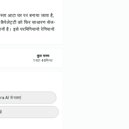
ी प्रिंट करें
ास्ता आटा घर पर बनाया जाता है,
रें
। कैपेलेट्टी को फिर साधारण सेज-
नों है। इसे परमिगियानो रेगियानो
करें
ट करें
कुल समय
1
घंटा
40
मिनट
 AI से पकाएं
ें