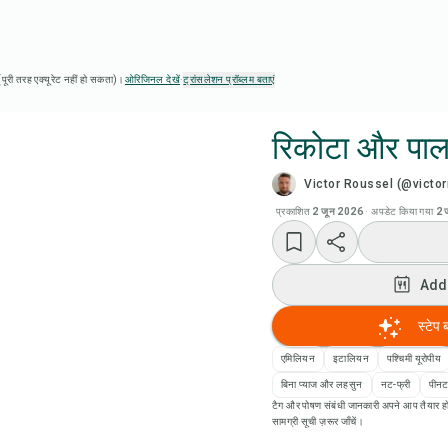
ै (पूरी तरह एक्यूरेट नहीं हो सकता)।
ओरिजिनल देखें
·
ट्रांसलेशन प्रॉब्लम बताएं
रिकोटा और पालक
Victor Roussel (@victo
Chef
प्रकाशित
2 जून 2026
·
अपडेट किया गया
2 
रेसिप
Add
Add
स्टेप 
Add
एमिलियन
इटालियन
पश्चिमी यूरोपीय
बिना प्याज और लहसुन
नट-फ्री
पीनट
टैग और पोषण संबंधी जानकारी अपने आप तैयार हो
रेसि
सामग्री सूची ज़रूर जाँचें।