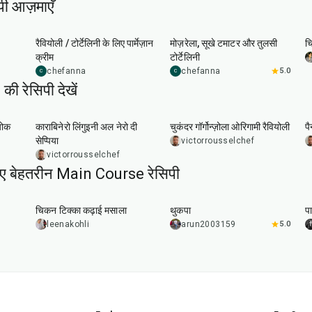
ी आज़माएँ
7
min
50
min
रैवियोली / टोर्टेलिनी के लिए पार्मेज़ान
मोज़रेला, सूखे टमाटर और तुलसी
चि
क्रीम
टोर्टेलिनी
chefanna
chefanna
5.0
C
C
ी रेसिपी देखें
1
hr
50
min
2
hr
योक
काराबिनेरो लिंगुइनी अल नेरो दी
चुकंदर गॉर्गोन्ज़ोला ओरिगामी रैवियोली
पै
सेप्पिया
victorrousselchef
victorrousselchef
िए बेहतरीन Main Course रेसिपी
1
hr
15
min
1
hr
चिकन टिक्का कढ़ाई मसाला
थुकपा
पा
leenakohli
arun2003159
5.0