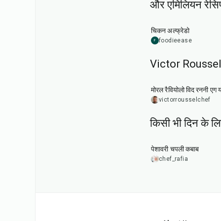
और एमिलियन रेसिप
35
min
चिकन अल्फ्रेडो
foodieease
F
Victor Roussel क
1
hr
मोरल रैवियोलो विद रननी एग 
victorrousselchef
किसी भी दिन के ल
50
min
पेशावरी चपली कबाब
chef_rafia