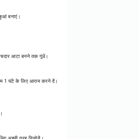
कुआं बनाएं।
ोचदार आटा बनने तक गूंधें।
 1 घंटे के लिए आराम करने दें।
ए।
िए अच्छी तरह निचोड़ें।