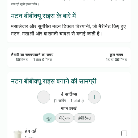
रेसिपी प्रिंट करें
सामग्री सूची ज़रूर जाँचें।
मटन बीबीक्यू राइस के बारे में
सेव करें
मसालेदार और सुगंधित मटन टिक्का बिरयानी, जो मैरीनेट किए हुए
मटन, मसालों और बासमती चावल से बनाई जाती है।
शेयर करें
रिपोर्ट करें
तैयारी का समय
पकाने का समय
कुल समय
30
मिनट
1
घंटा
0
मिनट
1
घंटा
30
मिनट
मटन बीबीक्यू राइस बनाने की सामग्री
4 सर्विंग्स
(1 सर्विंग = 1 plate)
मापन इकाई
मूल
मेट्रिक
इंपीरियल
हंग दही