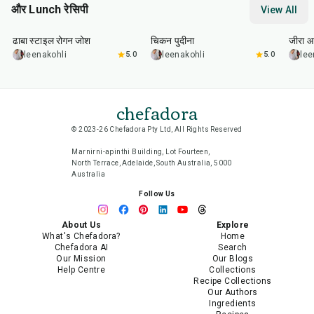
और Lunch रेसिपी
View All
1
hr
50
min
1
hr
15
min
25
m
ढाबा स्टाइल रोगन जोश
चिकन पुदीना
जीरा आ
leenakohli
5.0
leenakohli
5.0
lee
chefadora
© 2023-26 Chefadora Pty Ltd, All Rights Reserved
Marnirni-apinthi Building, Lot Fourteen,
North Terrace, Adelaide, South Australia, 5000
Australia
Follow Us
About Us
Explore
What's Chefadora?
Home
Chefadora AI
Search
Our Mission
Our Blogs
Help Centre
Collections
Recipe Collections
Our Authors
Ingredients