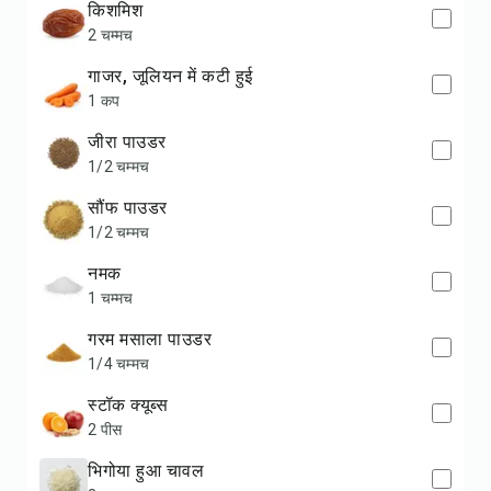
किशमिश
2 चम्मच
गाजर, जूलियन में कटी हुई
1 कप
जीरा पाउडर
1/2 चम्मच
सौंफ पाउडर
1/2 चम्मच
नमक
1 चम्मच
गरम मसाला पाउडर
1/4 चम्मच
स्टॉक क्यूब्स
2 पीस
भिगोया हुआ चावल