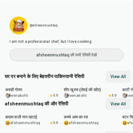
@afsheenmushtaq
I am not a professional chef, but I love cooking.
afsheenmushtaq की सभी रेसिपी देखें
घर पर बनाने के लिए बेहतरीन पाकिस्तानी रेसिपी
View All
45
min
50
min
2
hr
कराही गोश्त
शीर खुरमा (सेवई की खीर)
बल्टी ग
leenakohli
5.0
leenakohli
5.0
lee
afsheenmushtaq की और रेसिपी
View All
40
min
35
min
1
hr
बादाम वाली नान खटाई
कच्चे आम का रस
बटर च
afsheenmushtaq
5.0
afsheenmushtaq
af