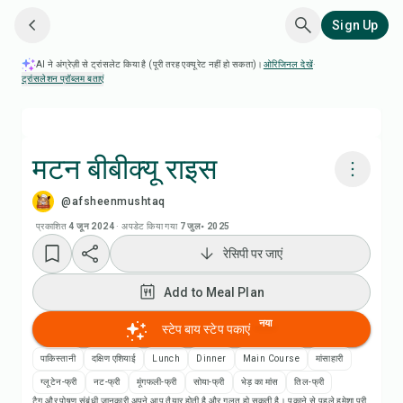
Sign Up
AI ने अंग्रेज़ी से ट्रांसलेट किया है (पूरी तरह एक्यूरेट नहीं हो सकता)।
ओरिजिनल देखें
·
ट्रांसलेशन प्रॉब्लम बताएं
मटन बीबीक्यू राइस
@afsheenmushtaq
Chefadora AI से पकाएं
प्रकाशित
4 जून 2024
·
अपडेट किया गया
7 जुल॰ 2025
रेसिपी पर जाएं
Add to Meal Plan
Add to Meal Plan
Add to Shopping List
नया
स्टेप बाय स्टेप पकाएं
रेसिपी नोट्स
पाकिस्तानी
दक्षिण एशियाई
Lunch
Dinner
Main Course
मांसाहारी
ग्लूटेन-फ्री
नट-फ्री
मूंगफली-फ्री
सोया-फ्री
भेड़ का मांस
तिल-फ्री
टैग और पोषण संबंधी जानकारी अपने आप तैयार होती है और गलत हो सकती है। पकाने से पहले हमेशा पूरी