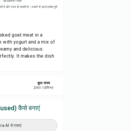
Sesame-Free
रें
ती है और गलत हो सकती है। पकाने से पहले हमेशा पूरी
करें
oked goat meat in a
ट करें
de with yogurt and a mix of
creamy and delicious.
fectly. It makes the dish
कुल समय
2
घंटा
10
मिनट
ed) कैसे बनाएं
 AI से पकाएं