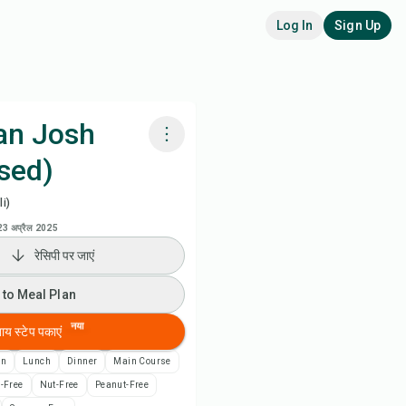
Log In
Sign Up
an Josh
sed)
adora AI से पकाएं
i)
 to Meal Plan
23 अप्रैल 2025
रेसिपी पर जाएं
 to Shopping List
 to Meal Plan
पी नोट्स
नया
बाय स्टेप पकाएं
an
Lunch
Dinner
Main Course
ी प्रिंट करें
-Free
Nut-Free
Peanut-Free