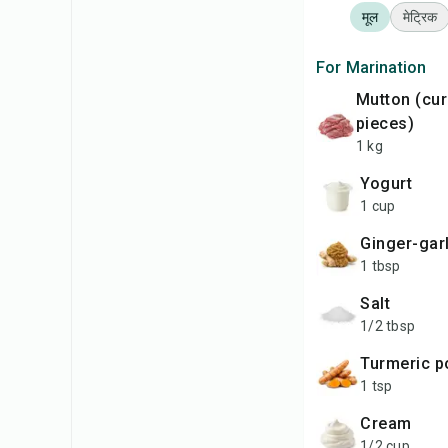
मूल
मेट्रिक
For Marination
mutton (curry cut
pieces)
1 kg
yogurt
1 cup
ginger-gar
1 tbsp
salt
1/2 tbsp
turmeric 
1 tsp
cream
1/2 cup