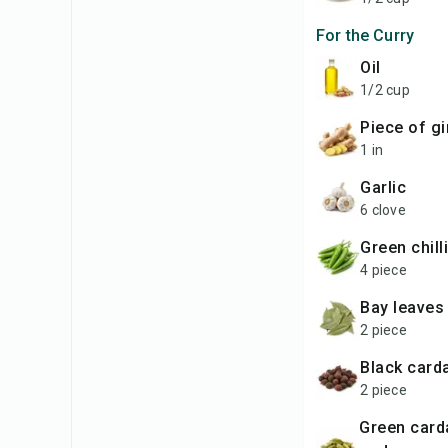
For the Curry
oil
1/2 cup
piece of g
1 in
garlic
6 clove
green chill
4 piece
bay leaves
2 piece
black ca
2 piece
green cardamom