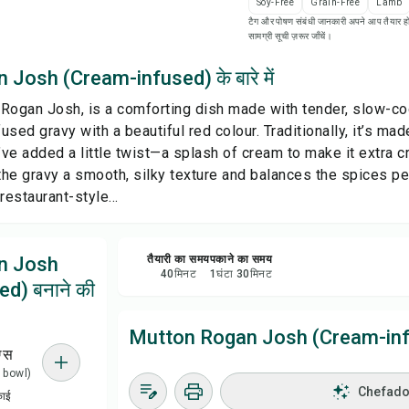
Soy-Free
Grain-Free
Lamb
सेव क
टैग और पोषण संबंधी जानकारी अपने आप तैयार हो
सामग्री सूची ज़रूर जाँचें।
शेयर 
Josh (Cream-infused) के बारे में
Rogan Josh, is a comforting dish made with tender, slow-co
रिपोर्
fused gravy with a beautiful red colour. Traditionally, it’s ma
I’ve added a little twist—a splash of cream to make it extra 
he gravy a smooth, silky texture and balances the spices per
restaurant-style...
n Josh
तैयारी का समय
पकाने का समय
40
मिनट
1
घंटा
30
मिनट
d) बनाने की
Mutton Rogan Josh (Cream-infus
ग्स
 1 bowl)
Chefadora
काई