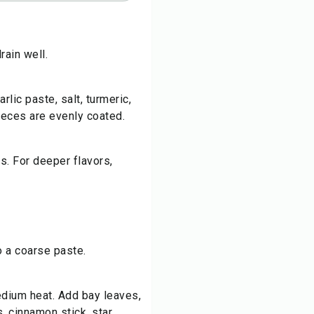
rain well.
lic paste, salt, turmeric,
pieces are evenly coated.
s. For deeper flavors,
to a coarse paste.
edium heat. Add bay leaves,
 cinnamon stick, star