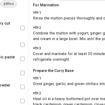
इंपीरियल
For Marination
स्टेप 1
Rinse the mutton pieces thoroughly and d
स्टेप 2
Combine the mutton with yogurt, ginger-gar
and cream in a large bowl. Mix until the 
स्टेप 3
Cover and marinate for at least 30 minute
lic paste
refrigerate overnight.
Prepare the Curry Base
स्टेप 1
Grind ginger, garlic, and green chillies in
powder
स्टेप 2
Heat oil in a heavy-bottomed pot over m
black cardamom, green cardamom, cloves,