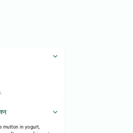
.
श्न
e mutton in yogurt,