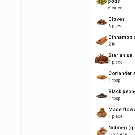
pods
6 piece
cloves
6 piece
cinnamon 
2 in
star anise
1 piece
coriander
1 tbsp
black pep
1 tbsp
mace flow
1 piece
nutmeg (g
1/2 piece