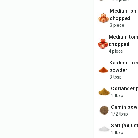
medium onions,
chopped
3 piece
medium tomatoes,
chopped
4 piece
Kashmiri red chilli
powder
3 tbsp
coriander
1 tbsp
cumin pow
1/2 tbsp
salt (adjus
1 tbsp