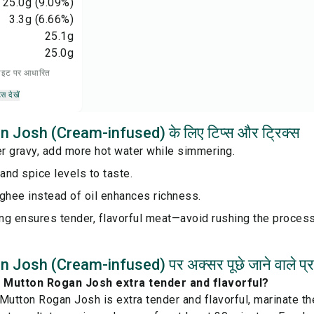
25.0
g
(9.09%)
3.3
g
(6.66%)
25.1
g
25.0
g
 डाइट पर आधारित
्स देखें
Josh (Cream-infused) के लिए टिप्स और ट्रिक्स
er gravy, add more hot water while simmering.
 and spice levels to taste.
ghee instead of oil enhances richness.
ng ensures tender, flavorful meat—avoid rushing the process
Josh (Cream-infused) पर अक्सर पूछे जाने वाले प्र
 Mutton Rogan Josh extra tender and flavorful?
Mutton Rogan Josh is extra tender and flavorful, marinate th