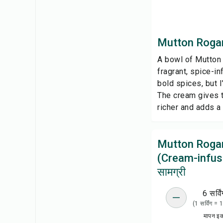
Mutton Rogan 
A bowl of Mutton 
fragrant, spice-in
bold spices, but 
The cream gives t
richer and adds a 
Mutton Roga
(Cream-infuse
सामग्री
6 सर्विं
(1 सर्विंग =
मापन इ