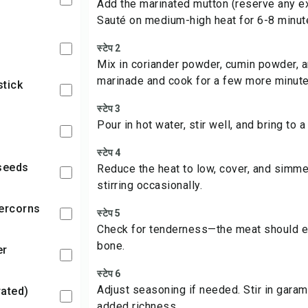
Add the marinated mutton (reserve any ex
Sauté on medium-high heat for 6-8 minut
स्टेप 2
Mix in coriander powder, cumin powder, a
marinade and cook for a few more minute
stick
स्टेप 3
Pour in hot water, stir well, and bring to a 
स्टेप 4
 seeds
Reduce the heat to low, cover, and simme
stirring occasionally.
percorns
स्टेप 5
Check for tenderness—the meat should ea
bone.
er
स्टेप 6
Adjust seasoning if needed. Stir in gara
rated)
added richness.