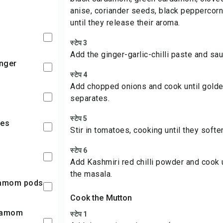
anise, coriander seeds, black peppercorn
until they release their aroma.
स्टेप 3
Add the ginger-garlic-chilli paste and sau
inger
स्टेप 4
Add chopped onions and cook until golde
separates.
स्टेप 5
ies
Stir in tomatoes, cooking until they sof
स्टेप 6
Add Kashmiri red chilli powder and cook u
the masala.
rdamom pods
Cook the Mutton
स्टेप 1