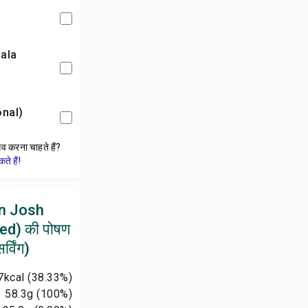
onal)
ेव करना चाहते हैं?
े हैं!
n Josh
ed) की पोषण
्विंग)
7
kcal
(38.33%)
58.3
g
(100%)