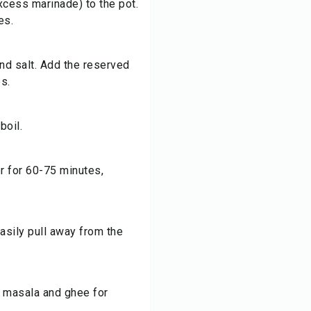
cess marinade) to the pot.
es.
nd salt. Add the reserved
s.
boil.
r for 60-75 minutes,
sily pull away from the
m masala and ghee for