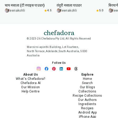
चाय मसाला (टी स्पाइस पाउडर)
तंदूरी मसाला पाउडर
बिरयान
leenakohli
4.5
leenakohli
5.0
lee
chefadora
© 2023-26 Chefadora Pty Ltd, All Rights Reserved
Marnirni-apinthi Building, Lot Fourteen,
North Terrace, Adelaide, South Australia, 5000
Australia
Follow Us
About Us
Explore
What's Chefadora?
Home
Chefadora AI
Search
Our Mission
Our Blogs
Help Centre
Collections
Recipe Collections
Our Authors
Ingredients
Recipes
Android App
iPhone App