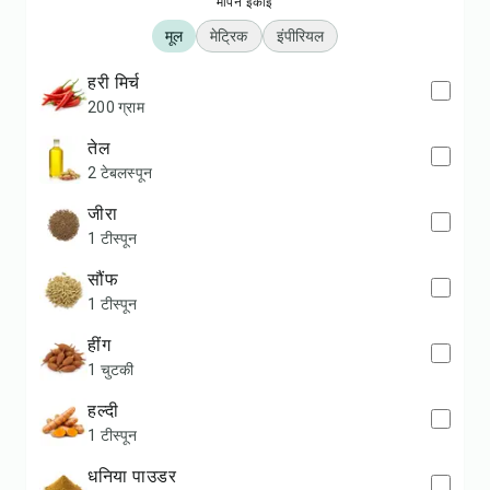
मापन इकाई
मूल
मेट्रिक
इंपीरियल
हरी मिर्च
200 ग्राम
तेल
2 टेबलस्पून
जीरा
1 टीस्पून
सौंफ
1 टीस्पून
हींग
1 चुटकी
हल्दी
1 टीस्पून
धनिया पाउडर