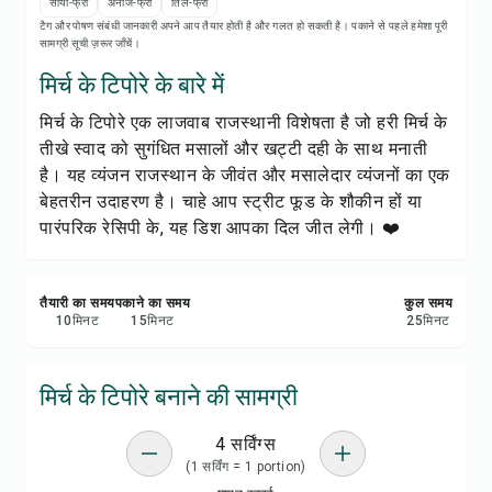
रेसिपी नोट्स
सोया-फ्री
अनाज-फ्री
तिल-फ्री
टैग और पोषण संबंधी जानकारी अपने आप तैयार होती है और गलत हो सकती है। पकाने से पहले हमेशा पूरी
सामग्री सूची ज़रूर जाँचें।
रेसिपी प्रिंट करें
मिर्च के टिपोरे के बारे में
मिर्च के टिपोरे एक लाजवाब राजस्थानी विशेषता है जो हरी मिर्च के
सेव करें
तीखे स्वाद को सुगंधित मसालों और खट्टी दही के साथ मनाती
है। यह व्यंजन राजस्थान के जीवंत और मसालेदार व्यंजनों का एक
शेयर करें
बेहतरीन उदाहरण है। चाहे आप स्ट्रीट फूड के शौकीन हों या
पारंपरिक रेसिपी के, यह डिश आपका दिल जीत लेगी। ❤️
रिपोर्ट करें
तैयारी का समय
पकाने का समय
कुल समय
10
मिनट
15
मिनट
25
मिनट
मिर्च के टिपोरे बनाने की सामग्री
4 सर्विंग्स
(1 सर्विंग = 1 portion)