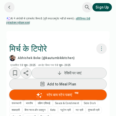
Sign Up
AI ने अंग्रेज़ी से ट्रांसलेट किया है (पूरी तरह एक्यूरेट नहीं हो सकता)।
ओरिजिनल देखें
·
ट्रांसलेशन प्रॉब्लम बताएं
मिर्च के टिपोरे
Abhishek Boke (@kautumbikkitchen)
Chefadora AI से पकाएं
प्रकाशित
10 जुल॰ 2025
·
अपडेट किया गया
10 जुल॰ 2025
रेसिपी पर जाएं
रेसिपी वीडियो देखें
Add to Meal Plan
Add to Meal Plan
नया
स्टेप बाय स्टेप पकाएं
Add to Shopping List
राजस्थानी
भारतीय
दक्षिण एशियाई
Sauce & Condiment
Side Dish
शाकाहारी
बिना प्याज और लहसुन
Keto
ग्लूटेन-फ्री
नट-फ्री
मूंगफली-फ्री