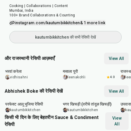
Cooking | Collaborations | Content
Mumbai, India
100+ Brand Collaborations & Counting
instagram.com/kautumbikkitchen
& 1 more link
kautumbikkitchen की सभी रेसिपी देखें
और राजस्थानी रेसिपी आज़माएँ
View All
30
min
35
min
25
m
भरवां करेला
मसाला पूरी
राजस्था
vidhisahni
leenakohli
4.0
lee
Abhishek Boke की रेसिपी देखें
View All
35
min
22
min
20
m
परफेक्ट आलू भुजिया रेसिपी
भगर खिचड़ी (वरीचे तांदूळ खिचड़ी)
उपवासच
kautumbikkitchen
kautumbikkitchen
kau
किसी भी दिन के लिए बेहतरीन Sauce & Condiment
View
रेसिपी
All
15
min
20
min
20
m