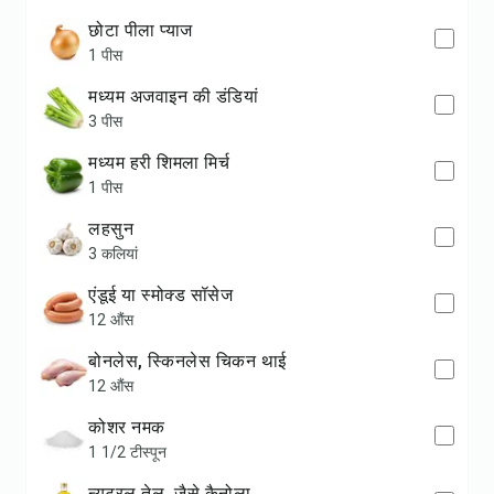
छोटा पीला प्याज
1 पीस
मध्यम अजवाइन की डंडियां
3 पीस
मध्यम हरी शिमला मिर्च
1 पीस
लहसुन
3 कलियां
एंडूई या स्मोक्ड सॉसेज
12 औंस
बोनलेस, स्किनलेस चिकन थाई
12 औंस
कोशर नमक
1 1/2 टीस्पून
न्यूट्रल तेल, जैसे कैनोला