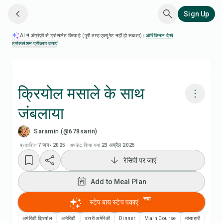
Sign Up
AI ने अंग्रेज़ी से ट्रांसलेट किया है (पूरी तरह एक्यूरेट नहीं हो सकता)।
ओरिजिनल देखें
·
ट्रांसलेशन प्रॉब्लम बताएं
क्रियोल मसाले के साथ
जंबलाया
Chefadora AI से पकाएं
Saramin (@678sarin)
Add to Meal Plan
प्रकाशित
7 जन॰ 2025
·
अपडेट किया गया
23 अप्रैल 2025
रेसिपी पर जाएं
Add to Shopping List
Add to Meal Plan
रेसिपी नोट्स
नया
स्टेप बाय स्टेप पकाएं
अमेरिकी क्रियोल
अमेरिकी
उत्तरी अमेरिकी
Dinner
Main Course
मांसाहारी