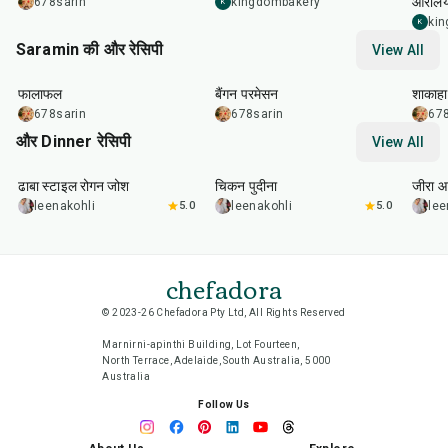
ऑरलियन
678sarin
kingdombakery
K
ki
K
Saramin की और रेसिपी
View All
25
min
1
hr
20
min
30
m
फालाफल
बैंगन परमेसन
शाकाहा
678sarin
678sarin
678
और Dinner रेसिपी
View All
1
hr
50
min
1
hr
15
min
25
m
ढाबा स्टाइल रोगन जोश
चिकन पुदीना
जीरा आ
leenakohli
5.0
leenakohli
5.0
lee
chefadora
© 2023-26 Chefadora Pty Ltd, All Rights Reserved
Marnirni-apinthi Building, Lot Fourteen,
North Terrace, Adelaide, South Australia, 5000
Australia
Follow Us