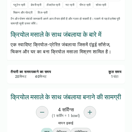
रेसिपी प्रिंट करें
ग्लूटेन-फ्री
डेयरी-फ्री
लैक्टोज-फ्री
नट-फ्री
पीनट-फ्री
सोया-फ्री
चिकन और पोल्ट्री
तिल-फ्री
सेव करें
टैग और पोषण संबंधी जानकारी अपने आप तैयार होती है और गलत हो सकती है। पकाने से पहले हमेशा पूरी
सामग्री सूची ज़रूर जाँचें।
शेयर करें
क्रियोल मसाले के साथ जंबलाया के बारे में
एक स्वादिष्ट क्रियोल-प्रेरित जंबलाया जिसमें एंडूई सॉसेज,
रिपोर्ट करें
चिकन और घर का बना क्रियोल मसाला मिश्रण शामिल है।
तैयारी का समय
पकाने का समय
कुल समय
20
मिनट
40
मिनट
1
घंटा
क्रियोल मसाले के साथ जंबलाया बनाने की सामग्री
4 सर्विंग्स
(1 सर्विंग = 1 bowl)
मापन इकाई