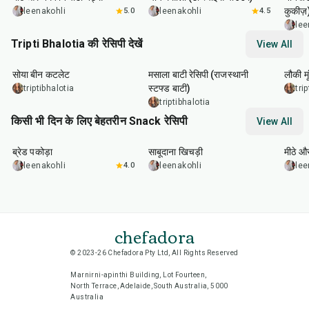
कुकीज़
leenakohli
5.0
leenakohli
4.5
lee
Tripti Bhalotia की रेसिपी देखें
View All
50
min
1
hr
5
min
50
m
सोया बीन कटलेट
मसाला बाटी रेसिपी (राजस्थानी
लौकी म
स्टफ्ड बाटी)
triptibhalotia
tri
triptibhalotia
किसी भी दिन के लिए बेहतरीन Snack रेसिपी
View All
15
min
5
hr
20
min
15
m
ब्रेड पकोड़ा
साबूदाना खिचड़ी
मीठे औ
leenakohli
4.0
leenakohli
lee
chefadora
© 2023-26 Chefadora Pty Ltd, All Rights Reserved
Marnirni-apinthi Building, Lot Fourteen,
North Terrace, Adelaide, South Australia, 5000
Australia