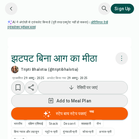
Sign Up
AI ने अंग्रेज़ी से ट्रांसलेट किया है (पूरी तरह एक्यूरेट नहीं हो सकता)।
ओरिजिनल देखें
·
ट्रांसलेशन प्रॉब्लम बताएं
झटपट बिना आग का मीठा
Tripti Bhalotia (@triptibhalotia)
Chefadora AI से पकाएं
प्रकाशित
29 अक्टू॰ 2025
·
अपडेट किया गया
29 अक्टू॰ 2025
रेसिपी पर जाएं
रेसिपी वीडियो देखें
Add to Meal Plan
Add to Meal Plan
नया
स्टेप बाय स्टेप पकाएं
Add to Shopping List
भारतीय
दक्षिण एशियाई
Snack
Dessert
शाकाहारी
जैन
बिना प्याज और लहसुन
ग्लूटेन-फ्री
मूंगफली-फ्री
सोया-फ्री
अनाज-फ्री