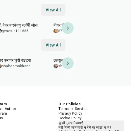
View All
25
min
2
hr
15
min
45
min
. पेपर बारबेक्यू स्लॉपी जोस
बीयर ब्रिस्केट
हनी बारबेक्यू
विंग्स
genesis111685
678sarin
5.0
678sarin
View All
27
min
55
min
1
hr
55
min
र फ्रायर चुर्रो बाइट्स
लहसुन वाले भुने आलू
स्वादिष्ट पुर्तगा
shaheemakhan6
shaheemakhan6
shaheem
tors
Our Policies
n Author
Terms of Service
gram
Privacy Policy
Us
Cookie Policy
कुकी प्राथमिकताएँ
मेरी निजी जानकारी न बेचें या साझा न करें