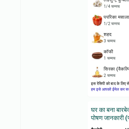
1/4 चम्मच
पपरिका मसाल
1/2 चम्मच
शहद
3 चम्मच
कॉफी
1 चम्मच
सिरका (वैकल्
2 चम्मच
इस रेसिपी को बाद के लिए स
हम इसे आपको ईमेल कर सकत
घर का बना बारबेक
पोषण जानकारी (प्