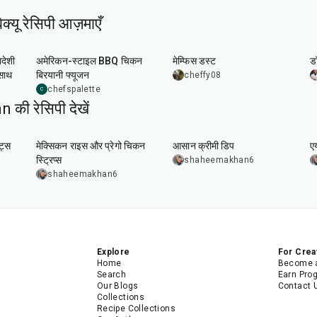
्यू रेसिपी आज़माएँ
2
hr
30
min
10
min
ादेशी
अमेरिकन-स्टाइल BBQ चिकन
मेम्फिस डस्ट
डॉ
 साथ
बिरयानी फ्यूजन
cheffy08
chefspalette
C
ी रेसिपी देखें
1
hr
40
min
20
min
ट्स
मेक्सिकन राइस और प्रेगो चिकन
आसान क्रीमी डिप
एय
स्ट्रिप्स
shaheemakhan6
shaheemakhan6
Explore
For Crea
Home
Become a
Search
Earn Pro
Our Blogs
Contact 
Collections
Recipe Collections