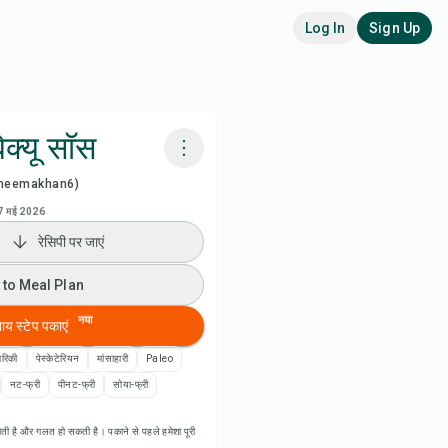
Log In
Sign Up
ेक्यू सॉस
heemakhan6)
adora AI से पकाएं
7 मई 2026
रेसिपी पर जाएं
 to Meal Plan
 to Meal Plan
 to Shopping List
नया
बाय स्टेप पकाएं
पी नोट्स
ेरिकी
पेस्केटेरियन
मांसाहारी
Paleo
नट-फ्री
पीनट-फ्री
सोया-फ्री
ी प्रिंट करें
ती है और गलत हो सकती है। पकाने से पहले हमेशा पूरी