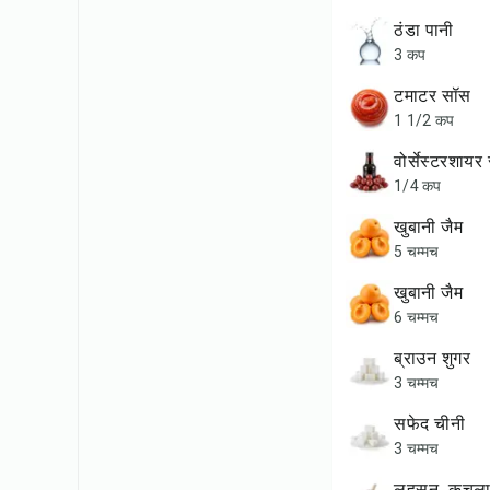
ठंडा पानी
3 कप
टमाटर सॉस
1 1/2 कप
वोर्सेस्टरशाय
1/4 कप
खुबानी जैम
5 चम्मच
खुबानी जैम
6 चम्मच
ब्राउन शुगर
3 चम्मच
सफेद चीनी
3 चम्मच
लहसुन, कुचल