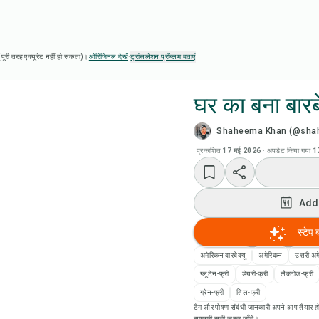
ै (पूरी तरह एक्यूरेट नहीं हो सकता)।
ओरिजिनल देखें
·
ट्रांसलेशन प्रॉब्लम बताएं
घर का बना बारब
Shaheema Khan (@sha
Chef
प्रकाशित
17 मई 2026
·
अपडेट किया गया
1
Add
Add
Add
स्टेप 
रेसि
अमेरिकन बारबेक्यू
अमेरिकन
उत्तरी अम
ग्लूटेन-फ्री
डेयरी-फ्री
लैक्टोज-फ्री
रेसिप
ग्रेन-फ्री
तिल-फ्री
टैग और पोषण संबंधी जानकारी अपने आप तैयार हो
सामग्री सूची ज़रूर जाँचें।