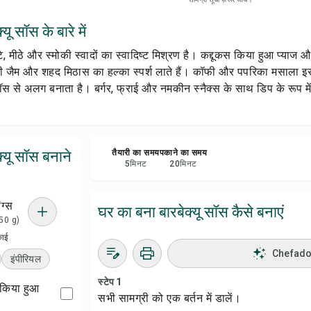
सेव क
ू सॉस के बारे में
शेयर 
े, मीठे और स्मोकी स्वादों का स्वादिष्ट मिश्रण है। कद्दूकस किया हुआ प्या
नी जैम और शहद मिठास का हल्का स्पर्श लाते हैं। कॉफी और पपरिका मसाला इसे 
रिपोर्
 सॉस से अलग बनाता है। बर्गर, फ्राई और नमकीन स्नैक्स के साथ डिप के रूप म
्यू सॉस बनाने
तैयारी का समय
पकाने का समय
5
मिनट
20
मिनट
ंग्स
घर का बना बारबेक्यू सॉस कैसे बनाएं
= 50 g)
काई
Chefadora
इंपीरियल
स्टेप 1
कस किया हुआ
सभी सामग्री को एक बर्तन में डालें।