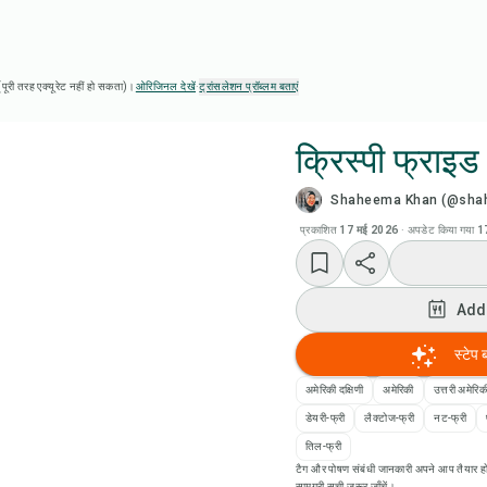
ै (पूरी तरह एक्यूरेट नहीं हो सकता)।
ओरिजिनल देखें
·
ट्रांसलेशन प्रॉब्लम बताएं
क्रिस्पी फ्राइड
Shaheema Khan (@sha
Chef
प्रकाशित
17 मई 2026
·
अपडेट किया गया
1
Add
Add
Add
स्टेप 
रेसि
अमेरिकी दक्षिणी
अमेरिकी
उत्तरी अमेरिक
डेयरी-फ्री
लैक्टोज-फ्री
नट-फ्री
रेसिप
तिल-फ्री
टैग और पोषण संबंधी जानकारी अपने आप तैयार हो
सामग्री सूची ज़रूर जाँचें।