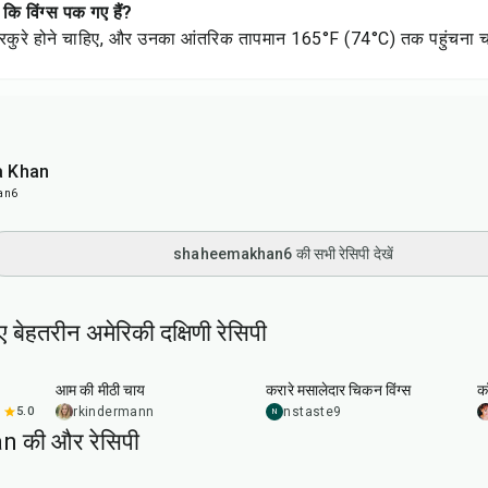
 कि विंग्स पक गए हैं?
कुरकुरे होने चाहिए, और उनका आंतरिक तापमान 165°F (74°C) तक पहुंचना 
 Khan
an6
shaheemakhan6 की सभी रेसिपी देखें
 बेहतरीन अमेरिकी दक्षिणी रेसिपी
18
min
48
min
आम की मीठी चाय
करारे मसालेदार चिकन विंग्स
कॉ
5.0
rkindermann
nstaste9
N
 की और रेसिपी
1
hr
40
min
20
min