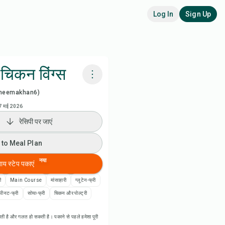
Log In
Sign Up
 चिकन विंग्स
heemakhan6)
adora AI से पकाएं
7 मई 2026
रेसिपी पर जाएं
 to Meal Plan
 to Meal Plan
 to Shopping List
नया
बाय स्टेप पकाएं
पी नोट्स
ी
Main Course
मांसाहारी
ग्लूटेन-फ्री
पीनट-फ्री
सोया-फ्री
चिकन और पोल्ट्री
ी प्रिंट करें
ती है और गलत हो सकती है। पकाने से पहले हमेशा पूरी