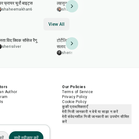
र फ्रायर चुर्रो बाइट्स
लहसुन वाले भुने आलू
स्वादिष्ट पुर्तगा
shaheemakhan6
shaheemakhan6
shaheem
View All
30
min
25
min
50
min
स्ता विद क्विक सॉसेज रैगू
टोर्टेलिनी के साथ इटालियन चॉप्ड
तवा चिकन टिक
सलाद
sherisilver
leenakohl
sherisilver
tors
Our Policies
n Author
Terms of Service
gram
Privacy Policy
Us
Cookie Policy
कुकी प्राथमिकताएँ
मेरी निजी जानकारी न बेचें या साझा न करें
मेरी संवेदनशील निजी जानकारी का उपयोग सीमित
करें
रें
सभी स्वीकार करें