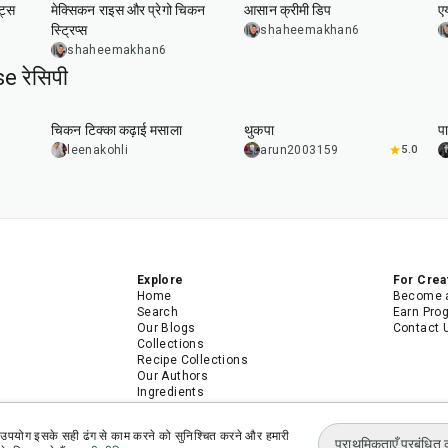
ट्स
मेक्सिकन राइस और प्रेगो चिकन
आसान क्रीमी डिप
एय
स्ट्रिप्स
shaheemakhan6
shaheemakhan6
 रेसिपी
1
hr
15
min
1
hr
चिकन टिक्का कढ़ाई मसाला
थुकपा
पा
leenakohli
arun2003159
5.0
Explore
For Crea
Home
Become a
Search
Earn Pro
Our Blogs
Contact 
Collections
Recipe Collections
Our Authors
Ingredients
Recipes
Android App
उपयोग इसके सही ढंग से काम करने को सुनिश्चित करने और हमारी
iPhone App
प्राथमिकताएँ प्रबंधित क