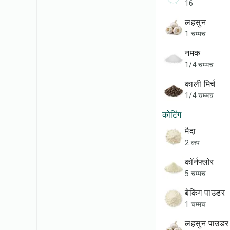
16
लहसुन
1 चम्मच
नमक
1/4 चम्मच
काली मिर्च
1/4 चम्मच
कोटिंग
मैदा
2 कप
कॉर्नफ्लोर
5 चम्मच
बेकिंग पाउडर
1 चम्मच
लहसुन पाउडर