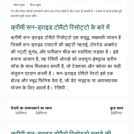
रेसिपी नोट्स
सोया-मुक्त
तिल-मुक्त
टैग और पोषण संबंधी जानकारी अपने आप तैयार होती है और गलत हो सकती है। पकाने से पहले हमेशा पूरी
सामग्री सूची ज़रूर जाँचें।
रेसिपी प्रिंट करें
क्रीमी सन-ड्राइड टोमैटो रिसोट्टो के बारे में
सेव करें
क्रीमी सन-ड्राइड टोमैटो रिसोट्टो एक समृद्ध, मखमली व्यंजन है
जिसमें सन-ड्राइड टमाटरों की खट्टी गहराई, टोस्टेड अखरोट
शेयर करें
की नट्टी सुगंध, और पार्मेज़ान चीज़ का स्वादिष्ट तड़का है। इसे
बनाना आसान है, यह रेसिपी ओरज़ो को लहसुन-इंफ्यूज्ड क्रीम
रिपोर्ट करें
सॉस के साथ मिलाकर बनती है, जो टेक्सचर और फ्लेवर का सही
संतुलन प्रदान करती है। सन-ड्राइड टोमैटो पेस्टो इसे एक
बोल्ड और स्मूद फिनिश देता है, जो डेट नाइट्स या आरामदायक
भोजन के लिए आदर्श है। रेसिपी:...
तैयारी का समय
पकाने का समय
कुल समय
10
मिनट
20
मिनट
30
मिनट
क्रीमी सन-ड्राइड टोमैटो रिसोट्टो बनाने की