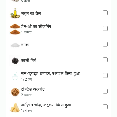
5 कली
जैतून का तेल
डैन-ओ का सीज़निंग
1 चम्मच
नमक
काली मिर्च
सन-ड्राइड टमाटर, स्लाइस किया हुआ
1/2 कप
टोस्टेड अखरोट
2 चम्मच
पार्मेज़ान चीज़, कद्दूकस किया हुआ
1/4 कप