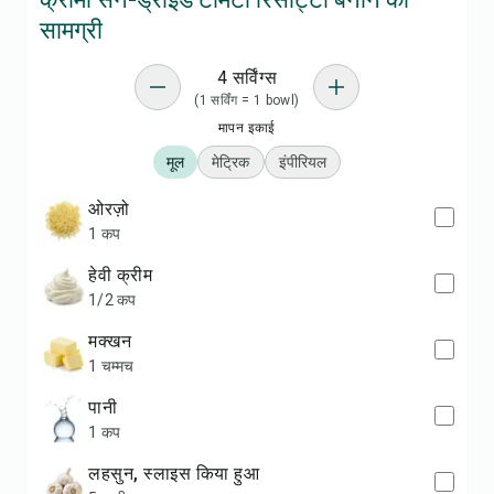
सामग्री
4 सर्विंग्स
(1 सर्विंग = 1 bowl)
मापन इकाई
मूल
मेट्रिक
इंपीरियल
ओरज़ो
1 कप
हेवी क्रीम
1/2 कप
मक्खन
1 चम्मच
पानी
1 कप
लहसुन, स्लाइस किया हुआ