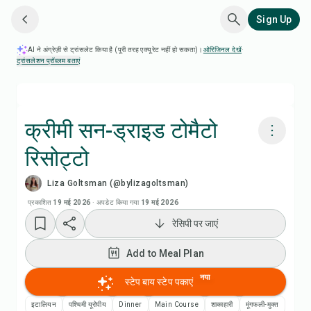
Sign Up
AI ने अंग्रेज़ी से ट्रांसलेट किया है (पूरी तरह एक्यूरेट नहीं हो सकता)।
ओरिजिनल देखें
·
ट्रांसलेशन प्रॉब्लम बताएं
क्रीमी सन-ड्राइड टोमैटो
रिसोट्टो
Chefadora AI से पकाएं
Liza Goltsman (@bylizagoltsman)
रेसिपी वीडियो देखें
प्रकाशित
19 मई 2026
·
अपडेट किया गया
19 मई 2026
रेसिपी पर जाएं
Add to Meal Plan
Add to Meal Plan
Add to Shopping List
नया
स्टेप बाय स्टेप पकाएं
इटालियन
पश्चिमी यूरोपीय
Dinner
Main Course
शाकाहारी
मूंगफली-मुक्त