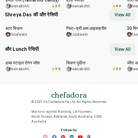
इमली गोली (Tamarind Candy)
ब्रेड पकोड़ा
जीरा आ
leenakohli
5.0
leenakohli
4.0
lee
Shreya Das की और रेसिपी
View All
50
min
15
min
30
m
बटर चिकन
गिल्ट-फ्री आम आइसक्रीम
30 मिन
foodwatii
foodwatii
foo
और Lunch रेसिपी
View All
1
hr
50
min
1
hr
15
min
25
m
ढाबा स्टाइल रोगन जोश
चिकन पुदीना
जीरा आ
leenakohli
5.0
leenakohli
5.0
lee
chefadora
© 2023-26 Chefadora Pty Ltd, All Rights Reserved
Marnirni-apinthi Building, Lot Fourteen,
North Terrace, Adelaide, South Australia, 5000
Australia
Follow Us