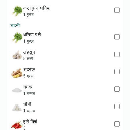
कटा हुआ धनिया
1 गुच्छा
चटनी
धनिया पत्ते
1 गुच्छा
लहसुन
5 कली
अदरक
5 ग्राम
नमक
1 चम्मच
चीनी
1 चम्मच
हरी मिर्च
3