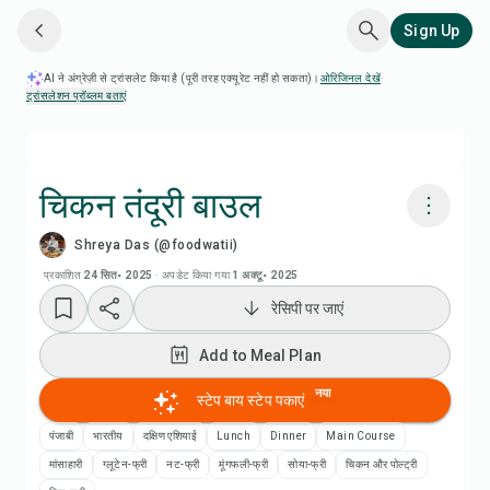
Sign Up
AI ने अंग्रेज़ी से ट्रांसलेट किया है (पूरी तरह एक्यूरेट नहीं हो सकता)।
ओरिजिनल देखें
·
ट्रांसलेशन प्रॉब्लम बताएं
चिकन तंदूरी बाउल
Shreya Das (@foodwatii)
Chefadora AI से पकाएं
प्रकाशित
24 सित॰ 2025
·
अपडेट किया गया
1 अक्टू॰ 2025
रेसिपी पर जाएं
रेसिपी वीडियो देखें
Add to Meal Plan
Add to Meal Plan
नया
स्टेप बाय स्टेप पकाएं
Add to Shopping List
पंजाबी
भारतीय
दक्षिण एशियाई
Lunch
Dinner
Main Course
मांसाहारी
ग्लूटेन-फ्री
नट-फ्री
मूंगफली-फ्री
सोया-फ्री
चिकन और पोल्ट्री