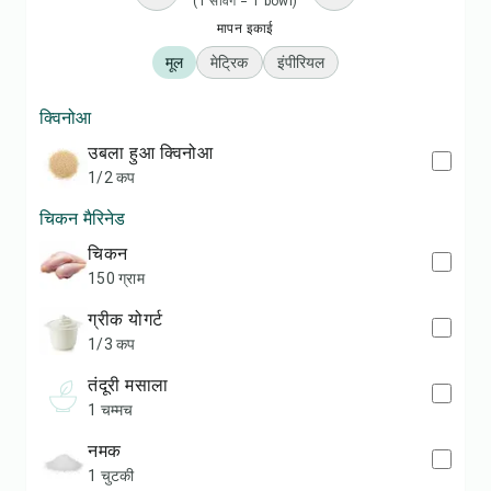
(1 सर्विंग = 1 bowl)
मापन इकाई
मूल
मेट्रिक
इंपीरियल
क्विनोआ
उबला हुआ क्विनोआ
1/2 कप
चिकन मैरिनेड
चिकन
150 ग्राम
ग्रीक योगर्ट
1/3 कप
तंदूरी मसाला
1 चम्मच
नमक
1 चुटकी