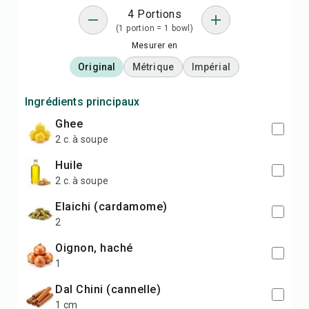
4 Portions
(1 portion = 1 bowl)
Mesurer en
Original
Métrique
Impérial
Ingrédients principaux
Ghee
2 c. à soupe
Huile
2 c. à soupe
Elaichi (cardamome)
2
Oignon, haché
1
Dal Chini (cannelle)
1 cm