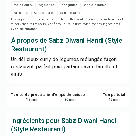
Notes de recette
Main Course
Végétarien
Sans gluten
Sans arachides
Sans soja
Sans céréales
Sans sésame
Imprimer la recette
Les tags et les informations nutritionnelles sont générés automatiquement
et peuvent être inexacts. Vérifie toujours la liste complète des ingrédients
avant de cuisiner.
Enregistrer
À propos de Sabz Diwani Handi (Style
Restaurant)
Partager
Un délicieux curry de légumes mélangés façon
restaurant, parfait pour partager avec famille et
Signaler
amis.
Temps de préparation
Temps de cuisson
Temps total
15
min
30
min
45
min
Ingrédients pour Sabz Diwani Handi
(Style Restaurant)