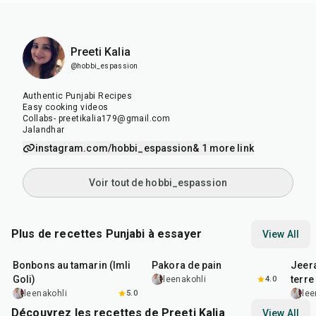
Preeti Kalia
@hobbi_espassion
Authentic Punjabi Recipes
Easy cooking videos
Collabs- preetikalia179@gmail.com
Jalandhar
instagram.com/hobbi_espassion
& 1 more link
Voir tout de hobbi_espassion
Plus de recettes Punjabi à essayer
View All
1
hr
20
min
15
min
25
m
Bonbons au tamarin (Imli
Pakora de pain
Jeer
Goli)
terre
leenakohli
4.0
leenakohli
5.0
lee
Découvrez les recettes de Preeti Kalia
View All