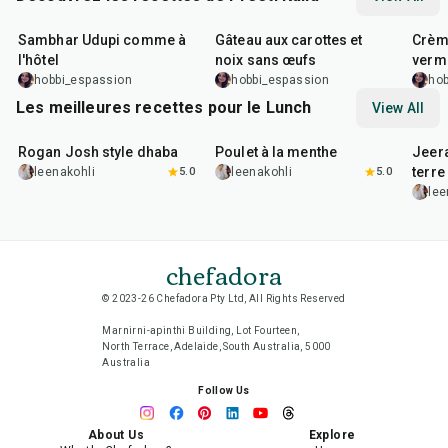
1
hr
1
hr
5
min
35
m
Sambhar Udupi comme à
Gâteau aux carottes et
Crème
l'hôtel
noix sans œufs
verm
hobbi_espassion
hobbi_espassion
hob
Les meilleures recettes pour le Lunch
View All
1
hr
50
min
1
hr
15
min
25
m
Rogan Josh style dhaba
Poulet à la menthe
Jeer
terre
leenakohli
5.0
leenakohli
5.0
lee
chefadora
© 2023-26 Chefadora Pty Ltd, All Rights Reserved
Marnirni-apinthi Building, Lot Fourteen,
North Terrace, Adelaide, South Australia, 5000
Australia
Follow Us
About Us
Explore