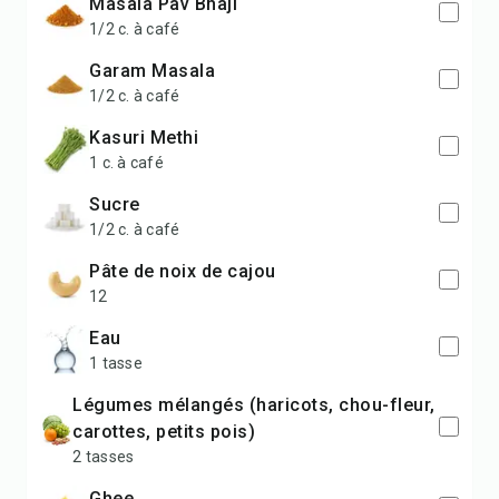
Masala Pav Bhaji
1/2 c. à café
Garam Masala
1/2 c. à café
Kasuri Methi
1 c. à café
Sucre
1/2 c. à café
Pâte de noix de cajou
12
Eau
1 tasse
Légumes mélangés (haricots, chou-fleur,
carottes, petits pois)
2 tasses
Ghee