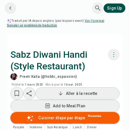
Sign Up
Traduit par IA depuis anglais (pas toujours exact).
Voir l'original
·
Signaler un problème de traduction
Sabz Diwani Handi
(Style Restaurant)
Cuisiner avec Chefadora AI
Preeti Kalia (@hobbi_espassion)
Regarder la vidéo de la recette
Publié le
1 mars 2025
·
Mis à jour le
16 avr. 2025
Aller à la recette
Add to Meal Plan
Add to Meal Plan
Add to Shopping List
Nouveau
Cuisiner étape par étape
Punjabi
Indienne
Sud-Asiatique
Lunch
Dinner