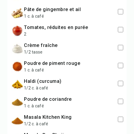
Pâte de gingembre et ail
1 c. à café
Tomates, réduites en purée
2
Crème fraîche
1/2 tasse
Poudre de piment rouge
1 c. à café
Haldi (curcuma)
1/2 c. à café
Poudre de coriandre
1 c. à café
Masala Kitchen King
1/2 c. à café