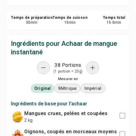
Temps de préparation
Temps de cuisson
Temps total
50
min
15
min
1
h
5
min
Ingrédients pour Achaar de mangue
instantané
38 Portions
(1 portion = 25g)
Mesurer en
Original
Métrique
Impérial
Ingrédients de base pour l'achaar
mangues crues, pelées et coupées
2 kg
oignons, coupés en morceaux moyens