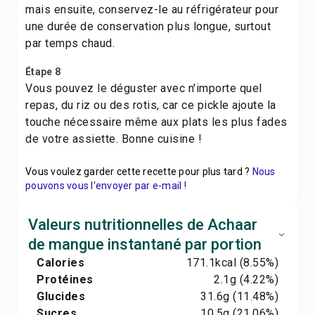
mais ensuite, conservez-le au réfrigérateur pour
une durée de conservation plus longue, surtout
par temps chaud.
Étape 8
Vous pouvez le déguster avec n'importe quel
repas, du riz ou des rotis, car ce pickle ajoute la
touche nécessaire même aux plats les plus fades
de votre assiette. Bonne cuisine !
Vous voulez garder cette recette pour plus tard ?
Nous
pouvons vous l'envoyer par e-mail !
Valeurs nutritionnelles de Achaar
de mangue instantané par portion
Calories
171.1
kcal
(8.55%)
Protéines
2.1
g
(4.22%)
Glucides
31.6
g
(11.48%)
Sucres
10.5
g
(21.06%)