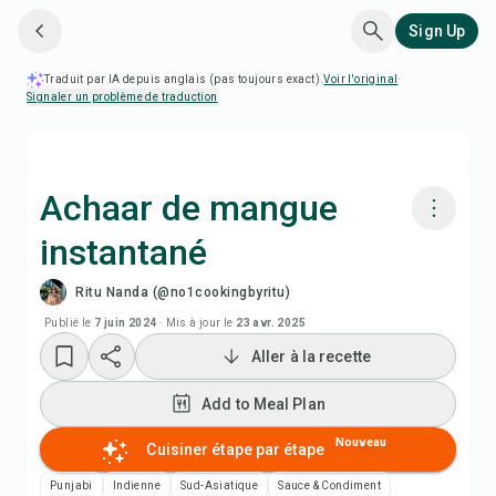
Sign Up
Traduit par IA depuis anglais (pas toujours exact).
Voir l'original
·
Signaler un problème de traduction
Achaar de mangue
instantané
Cuisiner avec Chefadora AI
Ritu Nanda (@no1cookingbyritu)
Regarder la vidéo de la recette
Publié le
7 juin 2024
·
Mis à jour le
23 avr. 2025
Aller à la recette
Add to Meal Plan
Add to Meal Plan
Add to Shopping List
Nouveau
Cuisiner étape par étape
Punjabi
Indienne
Sud-Asiatique
Sauce & Condiment