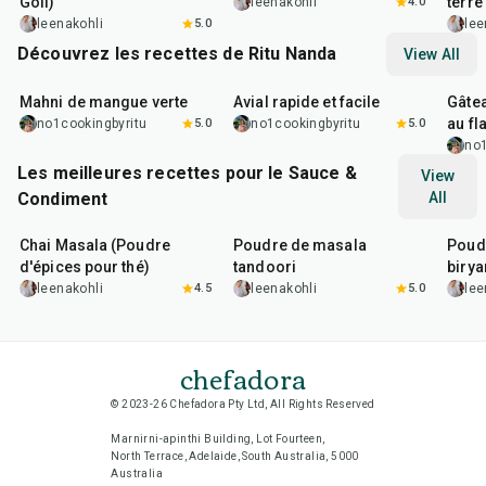
Goli)
terre
leenakohli
4.0
leenakohli
5.0
lee
Découvrez les recettes de Ritu Nanda
View All
25
min
40
min
1
hr
Mahni de mangue verte
Avial rapide et facile
Gâtea
au fl
no1cookingbyritu
5.0
no1cookingbyritu
5.0
no1
Les meilleures recettes pour le Sauce &
View
Condiment
All
15
min
20
min
20
m
Chai Masala (Poudre
Poudre de masala
Poud
d'épices pour thé)
tandoori
birya
leenakohli
4.5
leenakohli
5.0
lee
chefadora
© 2023-26 Chefadora Pty Ltd, All Rights Reserved
Marnirni-apinthi Building, Lot Fourteen,
North Terrace, Adelaide, South Australia, 5000
Australia