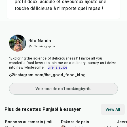
profil doux, acidulé et savoureux ajoute une
touche délicieuse à n'importe quel repas !
Ritu Nanda
@no1cookingbyritu
“Exploring the science of deliciousness!” I invite all you
wonderful food lovers to join me on a culinary journey as I delve
into new wholesome
...
Lire la suite
instagram.com/the_good_food_blog
Voir tout de no1cookingbyritu
Plus de recettes Punjabi à essayer
View All
1
hr
20
min
15
min
25
m
Bonbons au tamarin (Imli
Pakora de pain
Jeer