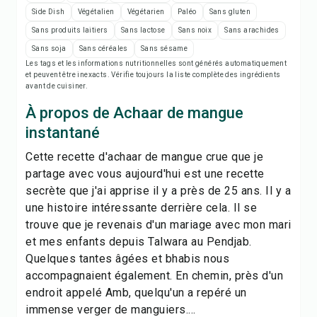
Notes de recette
Side Dish
Végétalien
Végétarien
Paléo
Sans gluten
Sans produits laitiers
Sans lactose
Sans noix
Sans arachides
Imprimer la recette
Sans soja
Sans céréales
Sans sésame
Les tags et les informations nutritionnelles sont générés automatiquement
et peuvent être inexacts. Vérifie toujours la liste complète des ingrédients
Enregistrer
avant de cuisiner.
À propos de Achaar de mangue
Partager
instantané
Signaler
Cette recette d'achaar de mangue crue que je
partage avec vous aujourd'hui est une recette
secrète que j'ai apprise il y a près de 25 ans. Il y a
une histoire intéressante derrière cela. Il se
trouve que je revenais d'un mariage avec mon mari
et mes enfants depuis Talwara au Pendjab.
Quelques tantes âgées et bhabis nous
accompagnaient également. En chemin, près d'un
endroit appelé Amb, quelqu'un a repéré un
immense verger de manguiers....