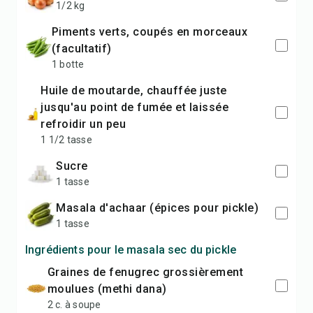
1/2 kg
piments verts, coupés en morceaux
(facultatif)
1 botte
huile de moutarde, chauffée juste
jusqu'au point de fumée et laissée
refroidir un peu
1 1/2 tasse
sucre
1 tasse
masala d'achaar (épices pour pickle)
1 tasse
Ingrédients pour le masala sec du pickle
graines de fenugrec grossièrement
moulues (methi dana)
2 c. à soupe