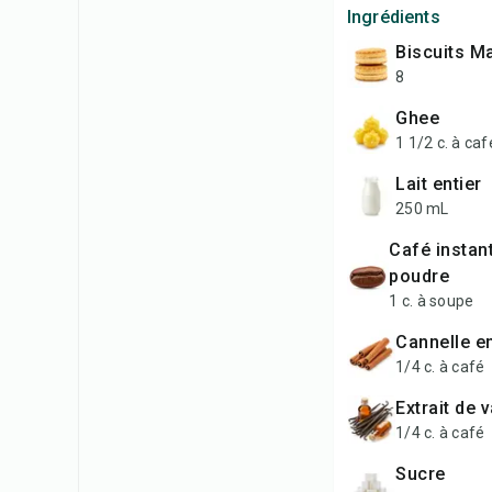
Ingrédients
Biscuits M
8
Ghee
1 1/2 c. à caf
Lait entier
250 mL
Café instantané en
poudre
1 c. à soupe
Cannelle 
1/4 c. à café
Extrait de 
1/4 c. à café
Sucre