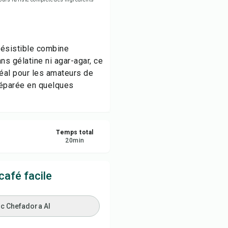
egistrer
tager
résistible combine
s gélatine ni agar-agar, ce
naler
déal pour les amateurs de
réparée en quelques
Temps total
20
min
afé facile
ec Chefadora AI