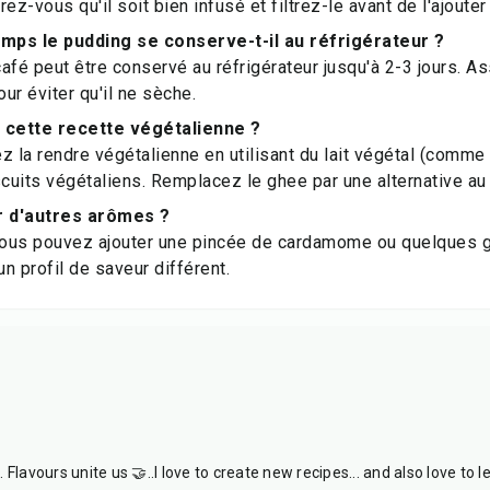
ez-vous qu'il soit bien infusé et filtrez-le avant de l'ajouter 
mps le pudding se conserve-t-il au réfrigérateur ?
afé peut être conservé au réfrigérateur jusqu'à 2-3 jours. A
ur éviter qu'il ne sèche.
 cette recette végétalienne ?
z la rendre végétalienne en utilisant du lait végétal (comme
scuits végétaliens. Remplacez le ghee par une alternative au
r d'autres arômes ?
ous pouvez ajouter une pincée de cardamome ou quelques go
n profil de saveur différent.
Flavours unite us 🤝..I love to create new recipes... and also love to l