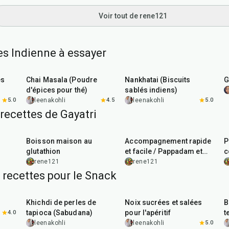
Voir tout de rene121
es Indienne à essayer
15
min
35
min
es
Chai Masala (Poudre
Nankhatai (Biscuits
G
d'épices pour thé)
sablés indiens)
5.0
leenakohli
4.5
leenakohli
5.0
recettes de Gayatri
10
min
5
min
Boisson maison au
Accompagnement rapide
P
glutathion
et facile / Pappadam et
c
mangue
rene121
rene121
 recettes pour le Snack
5
hr
20
min
15
min
Khichdi de perles de
Noix sucrées et salées
B
tapioca (Sabudana)
pour l'apéritif
t
4.0
leenakohli
leenakohli
5.0