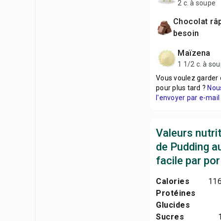
2 c. à soupe
Chocolat râpé selon le
besoin
Maïzena
1 1/2 c. à so
Vous voulez garder 
pour plus tard ?
Nou
l'envoyer par e-mail 
Valeurs nutri
de Pudding a
facile par por
Calories
116
Protéines
Glucides
Sucres