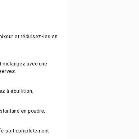
mixeur et réduisez-les en
et mélangez avec une
éservez.
z à ébullition.
instantané en poudre.
afé soit complètement